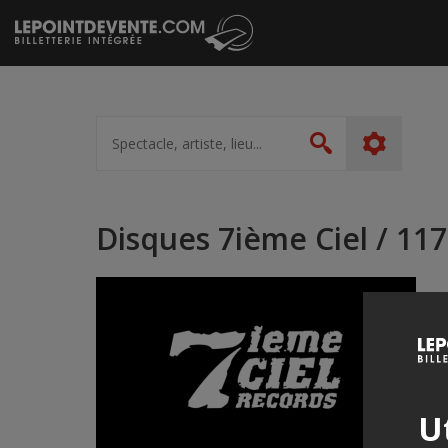
Passer
au
contenu
Spectacle,
artiste,
Rechercher
lieu...
Disques 7ième Ciel / 11
Ut