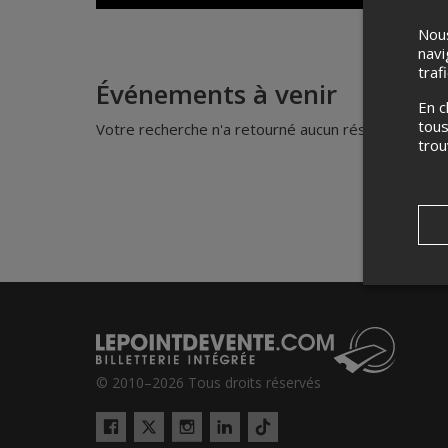
Nous
navi
traf
Événements à venir
En c
tous
Votre recherche n'a retourné aucun résultat.
tro
© 2010–2026 Tous droits réservés
Twitter
Tiktok
Facebook
Instagram
LinkedIn