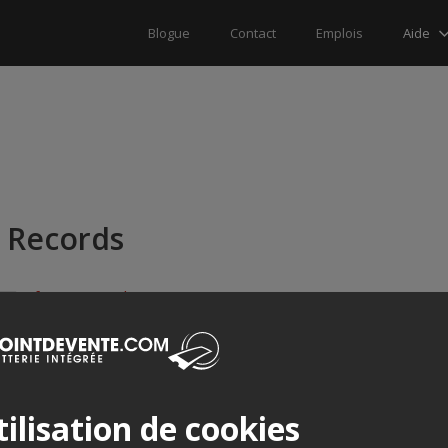
Aide
Blogue
Contact
Emplois
7 Records
info@7iemeciel.ca
www.7iemeciel.ca
ilisation de cookies