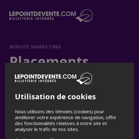
Passer
Cliq
au
pou
ouvr
contenu
le
men
SERVICE MARKETING
Placements
publicitaires clés
en main
Utilisation de cookies
Donnez de la visibilité à votre événement grâce à
Nous utilisons des témoins (cookies) pour
améliorer votre expérience de navigation, offrir
une stratégie de publicité numérique
efficace!
des fonctionnalités relatives à notre site et
analyser le trafic de nos sites.