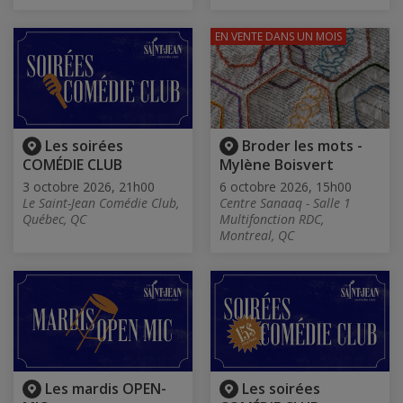
EN VENTE
DANS UN MOIS
Les soirées
Broder les mots -
COMÉDIE CLUB
Mylène Boisvert
3 octobre 2026, 21h00
6 octobre 2026, 15h00
Le Saint-Jean Comédie Club,
Centre Sanaaq - Salle 1
Québec, QC
Multifonction RDC,
Montreal, QC
Les mardis OPEN-
Les soirées