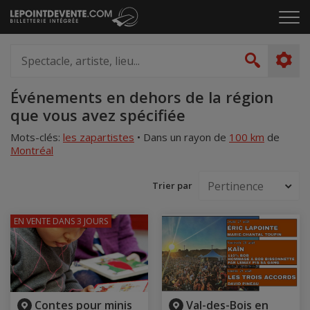
Passer
Cliq
au
pou
contenu
ouvr
Spectacle,
le
artiste,
Recher
men
lieu...
Accueil
Événements en dehors de la région
que vous avez spécifiée
Mots-clés:
les zapartistes
•
Dans un rayon de
100 km
de
Montréal
Trier par
EN VENTE
DANS 3 JOURS
Contes pour minis
Val-des-Bois en