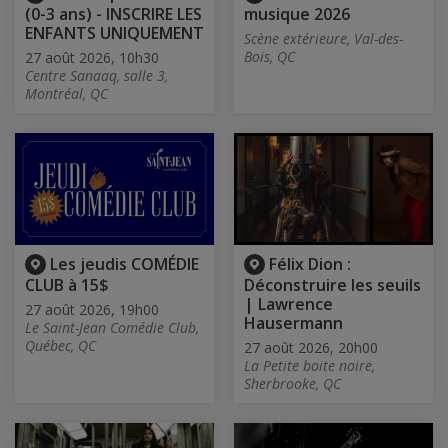
(0-3 ans) - INSCRIRE LES
musique 2026
ENFANTS UNIQUEMENT
Scène extérieure, Val-des-
Bois, QC
27 août 2026, 10h30
Centre Sanaaq, salle 3,
Montréal, QC
Les jeudis COMÉDIE
Félix Dion :
CLUB à 15$
Déconstruire les seuils
| Lawrence
27 août 2026, 19h00
Hausermann
Le Saint-Jean Comédie Club,
Québec, QC
27 août 2026, 20h00
La Petite boite noire,
Sherbrooke, QC