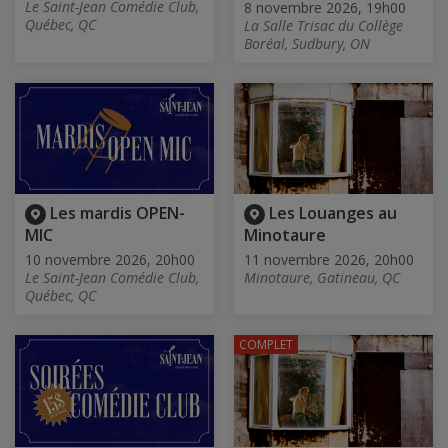
Le Saint-Jean Comédie Club,
8 novembre 2026, 19h00
Québec, QC
La Salle Trisac du Collège
Boréal, Sudbury, ON
Les mardis OPEN-
Les Louanges au
MIC
Minotaure
10 novembre 2026, 20h00
11 novembre 2026, 20h00
Le Saint-Jean Comédie Club,
Minotaure, Gatineau, QC
Québec, QC
COMPLET