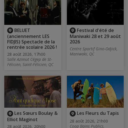
BELUET
Festival d'été de
(anciennement LES
Maniwaki 28 et 29 août
FIDJIS) Spectacle de la
2026
rentrée scolaire 2026 !
Centre Sportif Gino-Odjick,
Maniwaki, QC
28 août 2026, 17h00
Salle Azimut Cégep de St-
Félicien, Saint-Félicien, QC
Les Sœurs Boulay &
Les Fleurs du Tapis
Elliot Maginot
28 août 2026, 21h00
Coop Bains Publics,
28 août 2026, 20h00