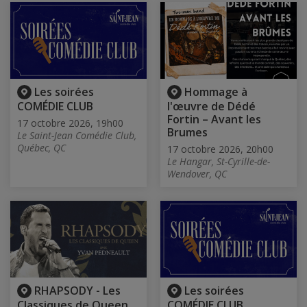
Les soirées
Hommage à
COMÉDIE CLUB
l'œuvre de Dédé
Fortin – Avant les
17 octobre 2026, 19h00
Brumes
Le Saint-Jean Comédie Club,
Québec, QC
17 octobre 2026, 20h00
Le Hangar, St-Cyrille-de-
Wendover, QC
RHAPSODY - Les
Les soirées
Classiques de Queen
COMÉDIE CLUB