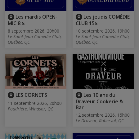
Les mardis OPEN-
Les jeudis COMÉDIE
MIC 8 $
CLUB 15$
8 septembre 2026, 20h00
10 septembre 2026, 19h00
Le Saint-Jean Comédie Club,
Le Saint-Jean Comédie Club,
Québec, QC
Québec, QC
LES CORNETS
Les 10 ans du
Draveur Cookerie &
11 septembre 2026, 20h00
Bar
Poudrière, Windsor, QC
12 septembre 2026, 15h00
Le Draveur, Roberval, QC