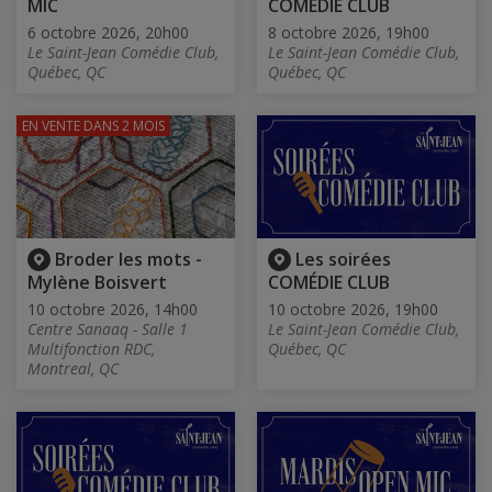
MIC
COMÉDIE CLUB
6 octobre 2026, 20h00
8 octobre 2026, 19h00
Le Saint-Jean Comédie Club,
Le Saint-Jean Comédie Club,
Québec, QC
Québec, QC
EN VENTE
DANS 2 MOIS
Broder les mots -
Les soirées
Mylène Boisvert
COMÉDIE CLUB
10 octobre 2026, 14h00
10 octobre 2026, 19h00
Centre Sanaaq - Salle 1
Le Saint-Jean Comédie Club,
Multifonction RDC,
Québec, QC
Montreal, QC