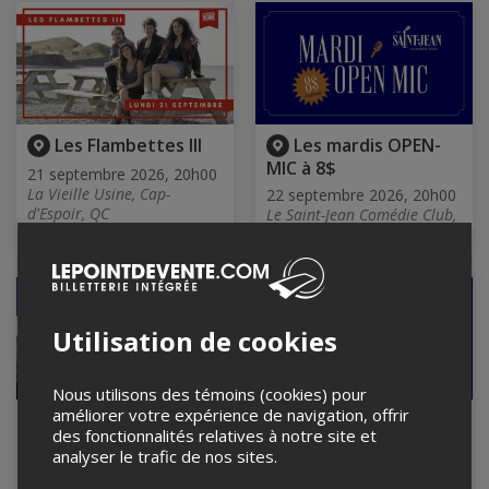
Les Flambettes III
Les mardis OPEN-
MIC à 8$
21 septembre 2026, 20h00
La Vieille Usine, Cap-
22 septembre 2026, 20h00
d'Espoir, QC
Le Saint-Jean Comédie Club,
Québec, QC
Utilisation de cookies
Nous utilisons des témoins (cookies) pour
améliorer votre expérience de navigation, offrir
LES GRANDS
Les jeudis COMÉDIE
des fonctionnalités relatives à notre site et
EXPLORATEURS BALI
CLUB à 15$
analyser le trafic de nos sites.
24 septembre 2026, 19h00
24 septembre 2026, 19h00