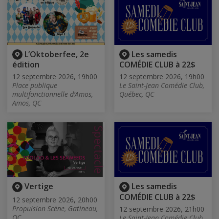
L’Oktoberfee, 2e
Les samedis
édition
COMÉDIE CLUB à 22$
12 septembre 2026, 19h00
12 septembre 2026, 19h00
Place publique
Le Saint-Jean Comédie Club,
multifonctionnelle d’Amos,
Québec, QC
Amos, QC
Vertige
Les samedis
COMÉDIE CLUB à 22$
12 septembre 2026, 20h00
Propulsion Scène, Gatineau,
12 septembre 2026, 21h00
QC
Le Saint-Jean Comédie Club,