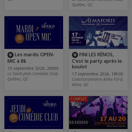
Québec, QC
Les mardis OPEN-
FINI LES RÉNOS,
MIC à 8$
C’est le party après le
boulot
15 septembre 2026, 20h00
Le Saint-Jean Comédie Club,
17 septembre 2026, 18h30
Québec, QC
Concessionnaire Alma Ford,
Alma, QC
COMPLET