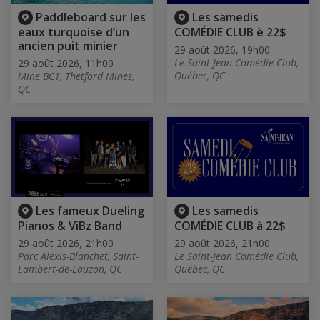
Paddleboard sur les
Les samedis
eaux turquoise d’un
COMÉDIE CLUB è 22$
ancien puit minier
29 août 2026, 19h00
Le Saint-Jean Comédie Club,
29 août 2026, 11h00
Québec, QC
Mine BC1, Thetford Mines,
QC
Les fameux Dueling
Les samedis
Pianos & ViBz Band
COMÉDIE CLUB à 22$
29 août 2026, 21h00
29 août 2026, 21h00
Parc Alexis-Blanchet, Saint-
Le Saint-Jean Comédie Club,
Lambert-de-Lauzon, QC
Québec, QC