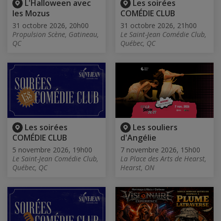
L'Halloween avec
Les soirées
les Mozus
COMÉDIE CLUB
31 octobre 2026, 20h00
31 octobre 2026, 21h00
Propulsion Scène, Gatineau,
Le Saint-Jean Comédie Club,
QC
Québec, QC
Les soirées
Les souliers
COMÉDIE CLUB
d'Angélie
5 novembre 2026, 19h00
7 novembre 2026, 15h00
Le Saint-Jean Comédie Club,
La Place des Arts de Hearst,
Québec, QC
Hearst, ON