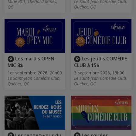
Mine BC1, Thetford Mines,
Le Saint-Jean Comédie Club,
QC
Québec, QC
Les mardis OPEN-
Les jeudis COMÉDIE
MIC 8$
CLUB à 15$
1er septembre 2026, 20h00
3 septembre 2026, 19h00
Le Saint-Jean Comédie Club,
Le Saint-Jean Comédie Club,
Québec, QC
Québec, QC
Les rendez-vous du
Les soirées