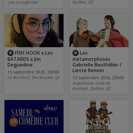
Québec, QC
Lieu à confirmer
FISH HOOK x Les
Les
BATARDS x Jim
métamorphoses
Deguedine
Gabrielle Bouthillier /
Liette Remon
19 septembre 2026, 20h00
Le Murdoch, Sherbrooke, QC
19 septembre 2026, 20h00
Arquemuse, école de
musique, Québec, QC