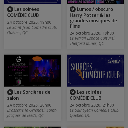
Les soirées
Lumos / obscuro
COMÉDIE CLUB
Harry Potter & les
grandes musiques de
24 octobre 2026, 19h00
films
Le Saint-Jean Comédie Club,
Québec, QC
24 octobre 2026, 19h30
Le Vitrail Espace Culturel,
Thetford Mines, QC
Les Sorcières de
Les soirées
salon
COMÉDIE CLUB
24 octobre 2026, 20h00
24 octobre 2026, 21h00
Brasserie le Griendel, Saint-
Le Saint-Jean Comédie Club,
Jacques-de-leeds, QC
Québec, QC