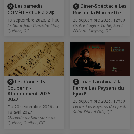
Les samedis
Diner-Spéctacle Les
COMÉDIE CLUB à 22$
Rois de la Marchette
19 septembre 2026, 21h00
20 septembre 2026, 12h00
Le Saint-Jean Comédie Club,
Centre Eugène-Caillé, Saint-
Québec, QC
Félix-de-Kingsey,, QC
Les Concerts
Luan Larobina à la
Couperin -
Ferme Les Paysans du
Abonnement 2026-
Fjord!
2027
20 septembre 2026, 17h30
Ferme Les Paysans du Fjord,
Du 20 septembre 2026 au
Saint-Félix-d'Otis, QC
18 avril 2027
Chapelle du Séminaire de
Québec, Québec, QC