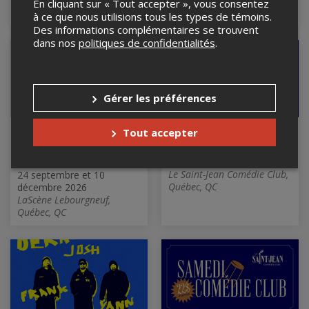
espace Sophia, Ste-Sophie
Le Saint-Jean Comédie Club,
En cliquant sur « Tout accepter », vous consentez
d'Halifax, QC
Québec, QC
à ce que nous utilisions tous les types de témoins.
Des informations complémentaires se trouvent
dans nos
politiques de confidentialités
.
Gérer les préférences
Marie & Pat, les
Les samedis
Tout accepter
Placoteuses - Podcast
COMÉDIE CLUB à 22$
devant public
26 septembre 2026, 19h00
Le Saint-Jean Comédie Club,
24 septembre et 10
Québec, QC
décembre 2026
LaScène Lebourgneuf,
Québec, QC