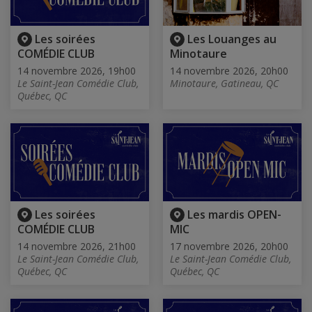
Les soirées
Les Louanges au
COMÉDIE CLUB
Minotaure
14 novembre 2026, 19h00
14 novembre 2026, 20h00
Le Saint-Jean Comédie Club,
Minotaure, Gatineau, QC
Québec, QC
Les soirées
Les mardis OPEN-
COMÉDIE CLUB
MIC
14 novembre 2026, 21h00
17 novembre 2026, 20h00
Le Saint-Jean Comédie Club,
Le Saint-Jean Comédie Club,
Québec, QC
Québec, QC