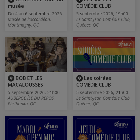
musée
COMÉDIE CLUB
Du 4 au 6 septembre 2026
5 septembre 2026, 19h00
Musée de l'accordéon,
Le Saint-Jean Comédie Club,
Montmagny, QC
Québec, QC
BOB ET LES
Les soirées
MACALOUSSES
COMÉDIE CLUB
5 septembre 2026, 21h00
5 septembre 2026, 21h00
AUBERGE ÎLE DU REPOS,
Le Saint-Jean Comédie Club,
Péribonka, QC
Québec, QC