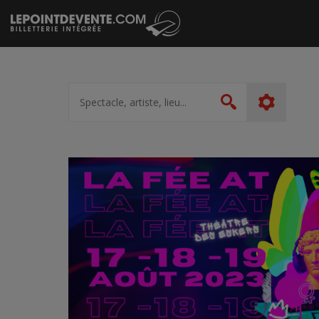
Passer
au
contenu
Spectacle,
artiste,
Rechercher
lieu...