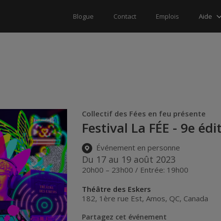
Aide
Blogue
Contact
Emplois
Collectif des Fées en feu présente
Festival La FÉE - 9e édi
Événement en personne
Du 17 au 19 août 2023
20h00 – 23h00 / Entrée: 19h00
Théâtre des Eskers
182, 1ère rue Est
,
Amos
,
QC
,
Canada
Partagez cet événement