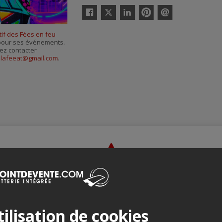
Twitter
Facebook
Linkedin
Pinterest
Envoyer
par
tif des Fées en feu
courriel
s pour ses événements.
ez contacter
à
lafeeat@gmail.com
.
Merci de confirmer que vous n'êtes pas un robot ci-bas.
ilisation de cookies