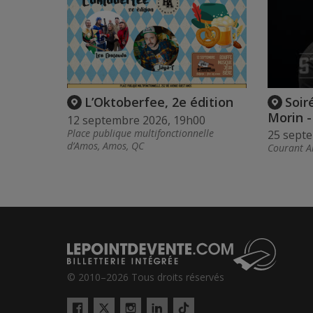
L’Oktoberfee, 2e édition
Soir
Morin 
12 septembre 2026, 19h00
Place publique multifonctionnelle
25 sept
d’Amos, Amos, QC
Courant Al
© 2010–2026 Tous droits réservés
Twitter
Tiktok