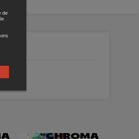
e de
 le
ions