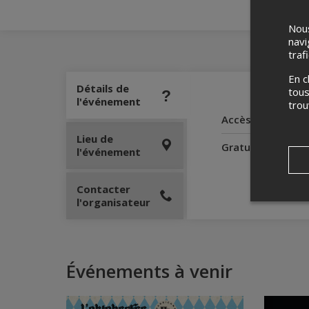
Nous
navi
traf
En c
Détails de
tous
l'événement
tro
Accès pour perso
Lieu de
Gratuité pour l'
l'événement
Contacter
l'organisateur
Événements à venir