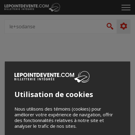
Passer
Cliq
au
pou
contenu
ouvr
Spectacle,
le
artiste,
Recher
men
lieu...
Accueil
Utilisation de cookies
Nous utilisons des témoins (cookies) pour
améliorer votre expérience de navigation, offrir
des fonctionnalités relatives à notre site et
analyser le trafic de nos sites.