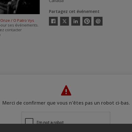
Canada
Partagez cet événement
Twitter
 Onze / O Patro Vys
s pour ses événements.
Facebook
Linkedin
Pinterest
Envoyer
ez contacter
par
à
courriel
Merci de confirmer que vous n'êtes pas un robot ci-bas.