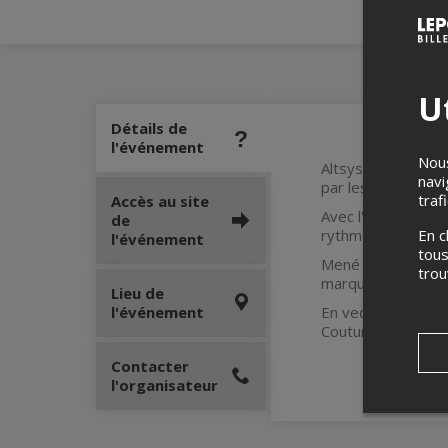
Ut
Détails de
l'événement
Nous
Altsys Jazz Orche
navi
par les grands Jim
traf
Accès au site
Avec l'organiste 
de
En c
rythmée.
l'événement
tous
Mené par la saxoph
tro
marque indélébile 
Lieu de
l'événement
En vedette : Jennif
Couture, Aron Doyl
Contacter
l'organisateur