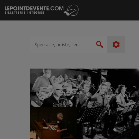
Passer
au
contenu
Spectacle,
artiste,
Rechercher
lieu...