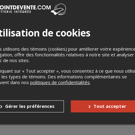
ilisation de cookies
 utilisons des témoins (cookies) pour améliorer votre expérienc
stra en collaboration avec O Patro Vys est ravi de présenter u
gation, offrir des fonctionnalités relatives à notre site et analyser
my Smith et Oliver Nelson.
ic de nos sites.
invité Gaéten Daigneault, accompagné de 12 musiciens de premier 
liquant sur « Tout accepter », vous consentez à ce que nous utilis
 les types de témoins. Des informations complémentaires se
oniste, Jennifer Bell, et du trompettiste et arrangeur, Bill Mahar,
uvent dans nos
politiques de confidentialités
.
sur la scène jazz contemporaine au Canada, puisant dans le riche
er Bell, Frank Lozano, Melissa Pipe, Jocelyn Veilleux , Taylor Dona
e, Cordell Henebury, Alec Walkington & Guillaume Pilote.
Gérer les préférences
Tout accepter