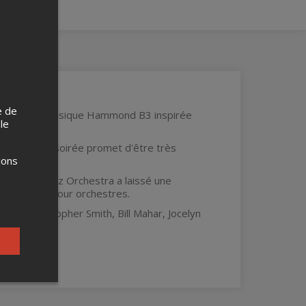
e de
ne soirée de musique Hammond B3 inspirée
 le
plan, cette soirée promet d'être très
ions
 le Altsys Jazz Orchestra a laissé une
 répertoire pour orchestres.
ldson, Christopher Smith, Bill Mahar, Jocelyn