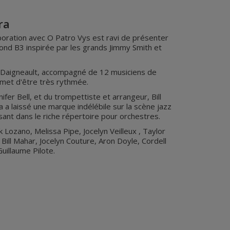
ra
aboration avec O Patro Vys est ravi de présenter
d B3 inspirée par les grands Jimmy Smith et
n Daigneault, accompagné de 12 musiciens de
omet d'être très rythmée.
fer Bell, et du trompettiste et arrangeur, Bill
a a laissé une marque indélébile sur la scène jazz
ant dans le riche répertoire pour orchestres.
nk Lozano, Melissa Pipe, Jocelyn Veilleux , Taylor
Bill Mahar, Jocelyn Couture, Aron Doyle, Cordell
uillaume Pilote.