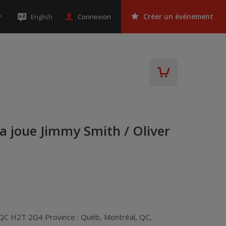
Connexion
English
Créer un événement
ra joue Jimmy Smith / Oliver
 QC H2T 2G4 Province : Québ
,
Montréal
,
QC
,