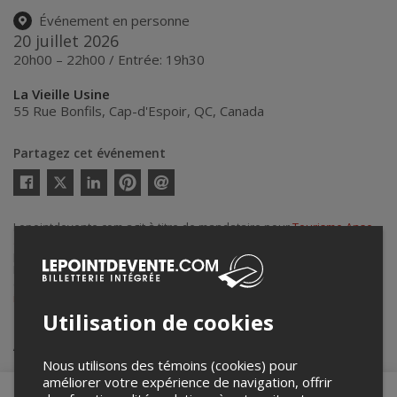
Événement en personne
20 juillet 2026
20h00 – 22h00 / Entrée: 19h30
La Vieille Usine
55 Rue Bonfils
,
Cap-d'Espoir
,
QC
,
Canada
Partagez cet événement
Twitter
Facebook
Linkedin
Pinterest
Envoyer
par
courriel
Lepointdevente.com agit à titre de mandataire pour
Tourisme Anse-
à-Beaufils
dans le cadre de l’affichage en ligne et la vente de billets
pour ses événements.
Pour plus d’information à propos de cet événement, veuillez
contacter l’organisateur de l’événement,
Tourisme Anse-à-Beaufils
, à
info@lavieilleusine.qc.ca
ou au
+1 418-782-2277
.
Utilisation de cookies
Achat de billets
Nous utilisons des témoins (cookies) pour
améliorer votre expérience de navigation, offrir