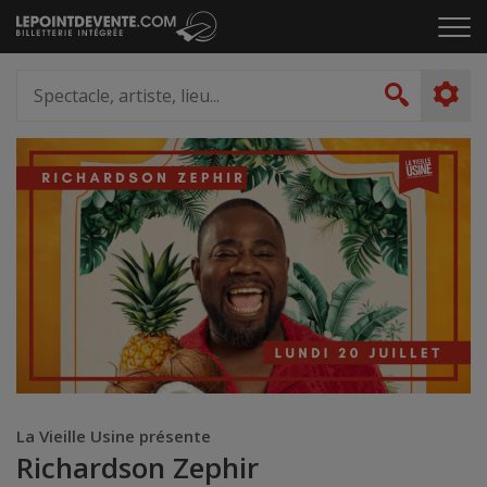
Passer
Cliq
au
pou
contenu
ouvr
Spectacle,
le
artiste,
Recher
men
lieu...
La Vieille Usine présente
Richardson Zephir