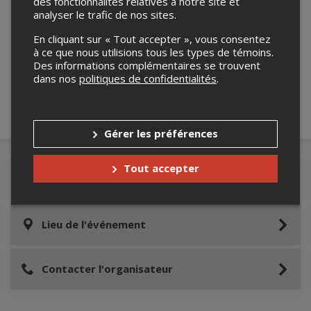
des fonctionnalités relatives à notre site et
analyser le trafic de nos sites.
Merci de confirmer que vous n'êtes pas un
En cliquant sur « Tout accepter », vous consentez
robot ci-bas.
à ce que nous utilisions tous les types de témoins.
Des informations complémentaires se trouvent
dans nos
politiques de confidentialités
.
Gérer les préférences
Tout accepter
Détails de l'événement
Lieu de l'événement
Contacter l'organisateur