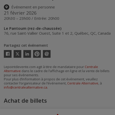
Événement en personne
21 février 2026
20h30 – 23h00 / Entrée: 20h00
Le Pantoum (rez-de-chaussée)
76, rue Saint-Vallier Ouest, Suite 1 et 2
,
Québec
,
QC
,
Canada
Partagez cet événement
Twitter
Facebook
Linkedin
Pinterest
Envoyer
par
courriel
Lepointdevente.com agit à titre de mandataire pour
Centrale
Alternative
dans le cadre de l’affichage en ligne et la vente de billets
pour ses événements.
Pour plus d’information à propos de cet événement, veuillez
contacter l’organisateur de l’événement,
Centrale Alternative
, à
info@centralealternative.ca
.
Achat de billets