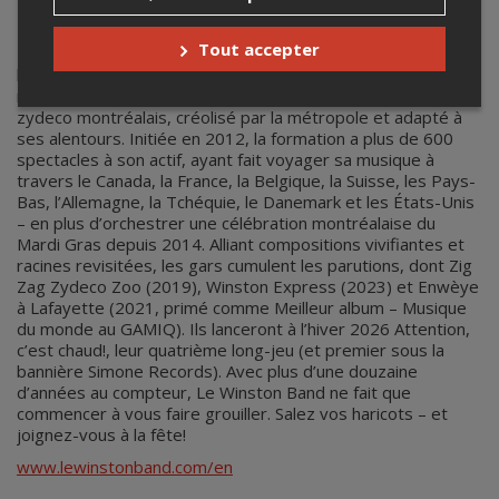
Le Winston Band
Tout accepter
Le Winston Band, c’est un groupe québécois qui puise dans
le riche héritage culturel louisianais pour créer des chansons
rassembleuses en s’inspirant du zydeco : appelons ça du
zydeco montréalais, créolisé par la métropole et adapté à
ses alentours. Initiée en 2012, la formation a plus de 600
spectacles à son actif, ayant fait voyager sa musique à
travers le Canada, la France, la Belgique, la Suisse, les Pays-
Bas, l’Allemagne, la Tchéquie, le Danemark et les États-Unis
– en plus d’orchestrer une célébration montréalaise du
Mardi Gras depuis 2014. Alliant compositions vivifiantes et
racines revisitées, les gars cumulent les parutions, dont Zig
Zag Zydeco Zoo (2019), Winston Express (2023) et Enwèye
à Lafayette (2021, primé comme Meilleur album – Musique
du monde au GAMIQ). Ils lanceront à l’hiver 2026 Attention,
c’est chaud!, leur quatrième long-jeu (et premier sous la
bannière Simone Records). Avec plus d’une douzaine
d’années au compteur, Le Winston Band ne fait que
commencer à vous faire grouiller. Salez vos haricots – et
joignez-vous à la fête!
www.lewinstonband.com/en