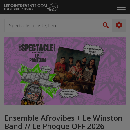
Passer
Cliq
au
pou
contenu
ouvr
Spectacle,
le
artiste,
Recher
men
lieu...
Ensemble Afrovibes + Le Winston
Band // Le Phoque OFF 2026