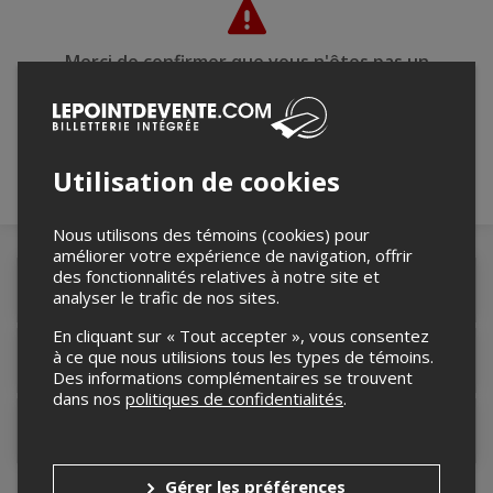
Merci de confirmer que vous n'êtes pas un
robot ci-bas.
Utilisation de cookies
Nous utilisons des témoins (cookies) pour
améliorer votre expérience de navigation, offrir
des fonctionnalités relatives à notre site et
Détails de l'événement
analyser le trafic de nos sites.
En cliquant sur « Tout accepter », vous consentez
à ce que nous utilisions tous les types de témoins.
Lieu de l'événement
Des informations complémentaires se trouvent
dans nos
politiques de confidentialités
.
Contacter l'organisateur
Gérer les préférences