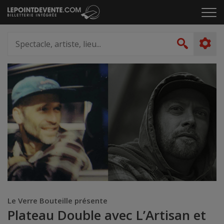
Passer
Cliq
au
pou
contenu
ouvr
Spectacle,
le
artiste,
Recher
men
lieu...
Le Verre Bouteille présente
Plateau Double avec L’Artisan et