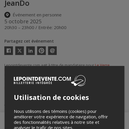
JeanDo
Événement en personne
5 octobre 2025
20h30 – 23h00 / Entrée: 20h00
Partagez cet événement
Twitter
Facebook
Linkedin
Pinterest
Envoyer
par
courriel
Lepointdevente.com agit à titre de mandataire pour
Le Verre
Bouteille
dans le cadre de l’affichage en ligne et la vente de billets
pour ses événements.
Pour plus d’information à propos de cet événement, veuillez
contacter l’organisateur de l’événement,
Le Verre Bouteille
, à
lvbjake@gmail.com
.
Utilisation de cookies
Achat de billets
Nous utilisons des témoins (cookies) pour
améliorer votre expérience de navigation, offrir
des fonctionnalités relatives à notre site et
analyser le trafic de nos sites.