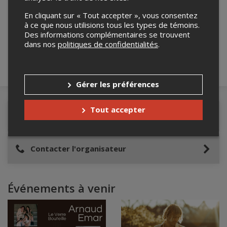
Merci de confirmer que vous n'êtes pas un
En cliquant sur « Tout accepter », vous consentez
robot ci-bas.
à ce que nous utilisions tous les types de témoins.
Des informations complémentaires se trouvent
dans nos
politiques de confidentialités
.
Gérer les préférences
Tout accepter
Détails de l'événement
Contacter l'organisateur
Événements à venir