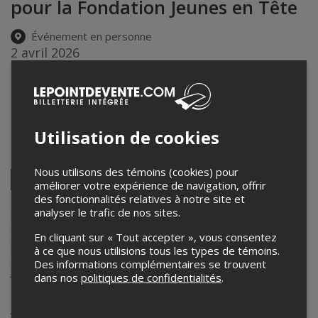
pour la Fondation Jeunes en Tête
Événement en personne
2 avril 2026
20h00 – 22h00 / Entrée: 19h30
Salle de concert Oscar Peterson (Un. Concordia, Campus
Loyola)
7141 rue Sherbrooke Ouest
,
Montréal
,
QC
,
Canada
Utilisation de cookies
Partagez cet événement
Nous utilisons des témoins (cookies) pour
Twitter
améliorer votre expérience de navigation, offrir
Facebook
Linkedin
Pinterest
Envoyer
des fonctionnalités relatives à notre site et
par
analyser le trafic de nos sites.
courriel
Lepointdevente.com agit à titre de mandataire pour
Night Dance
dans le cadre de l’affichage en ligne et la vente de billets pour ses
En cliquant sur « Tout accepter », vous consentez
événements.
Pour plus d’information à propos de cet événement, veuillez
à ce que nous utilisions tous les types de témoins.
contacter l’organisateur de l’événement,
Night Dance
, à
Des informations complémentaires se trouvent
jltrpt@videotron.ca
.
dans nos
politiques de confidentialités
.
Achat de billets