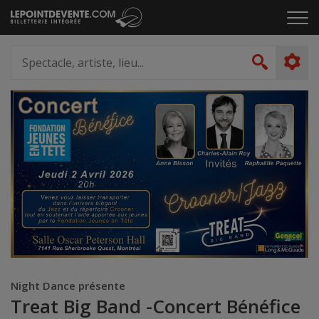
Passer
Cliq
au
pou
contenu
ouvr
Spectacle,
le
artiste,
Recher
men
lieu...
Night Dance présente
Treat Big Band -Concert Bénéfice