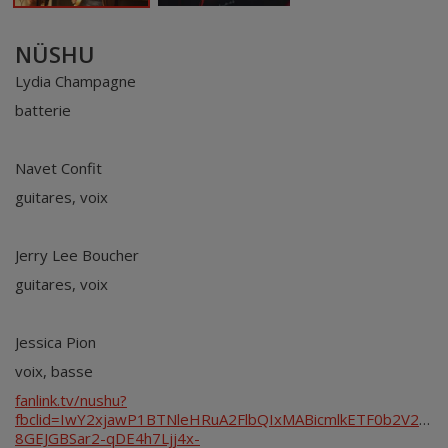
NÜSHU
Lydia Champagne
batterie
Navet Confit
guitares, voix
Jerry Lee Boucher
guitares, voix
Jessica Pion
voix, basse
fanlink.tv/nushu?
fbclid=IwY2xjawP1BTNleHRuA2FlbQIxMABicmlkETF0b2V2
8GEJGBSar2-qDE4h7Ljj4x-