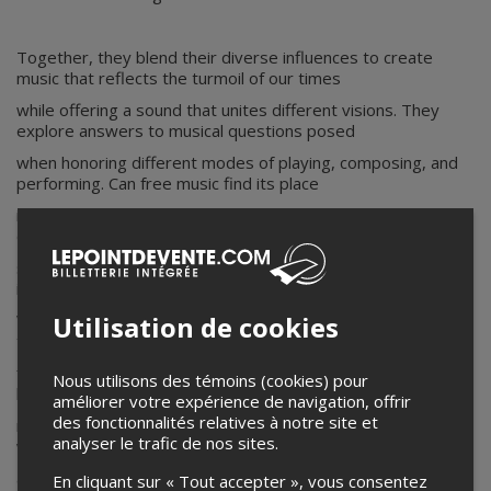
Together, they blend their diverse influences to create
music that reflects the turmoil of our times
while offering a sound that unites different visions. They
explore answers to musical questions posed
when honoring different modes of playing, composing, and
performing. Can free music find its place
in electronic music? Can drone-rock be transformed into
dance music? Is it possible to craft
slow-burn drone music suitable for a rock venue? These
inquiries drive their creative process.
Utilisation de cookies
While Tempête Solaire ventures into uncharted sonic
territories, their objective remains clear: to
forge connections with their audience through captivating
Nous utilisons des témoins (cookies) pour
hooks, irresistible grooves, and
améliorer votre expérience de navigation, offrir
des fonctionnalités relatives à notre site et
memorable melodies. Ultimately, their artistic exploration
analyser le trafic de nos sites.
will pave the way for a new direction in their
already illustrious musical career.
En cliquant sur « Tout accepter », vous consentez