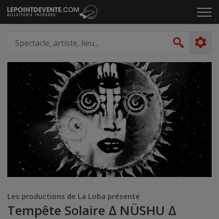
Passer
Cliq
au
pou
contenu
ouvr
Spectacle,
le
artiste,
Recher
men
lieu...
Les productions de La Loba présente
Tempête Solaire ∆ NÜSHU ∆