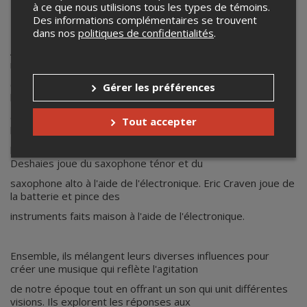
à ce que nous utilisions tous les types de témoins.
Des informations complémentaires se trouvent
TEMPÊTE SOLAIRE - BIO (FR)
dans nos
politiques de confidentialités
.
À la croisée du free jazz, du drone, du post-rock et de la
musique électronique, Tempête Solaire
crée une musique instrumentale saturée qui met en valeur
Gérer les préférences
les expériences musicales
collectives de chacun de ses membres. Eric Quach joue de la
Tout accepter
basse à 8 cordes à travers
l'électronique et les amplis qui grondent. Elyze Venne-
Deshaies joue du saxophone ténor et du
saxophone alto à l'aide de l'électronique. Eric Craven joue de
la batterie et pince des
instruments faits maison à l'aide de l'électronique.
Ensemble, ils mélangent leurs diverses influences pour
créer une musique qui reflète l'agitation
de notre époque tout en offrant un son qui unit différentes
visions. Ils explorent les réponses aux