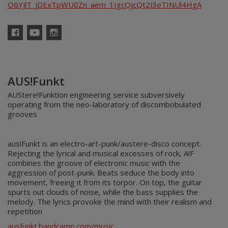
O6YjlT_jDExTpWU0Zn_aem_1IgcQjcQt2J3eTINUl4HgA
Facebook
YouTube
Instagram
AUS!Funkt
AUStere!Funktion engineering service subversively
operating from the neo-laboratory of discombobulated
grooves
aus!Funkt is an electro-art-punk/austere-disco concept.
Rejecting the lyrical and musical excesses of rock, A!F
combines the groove of electronic music with the
aggression of post-punk. Beats seduce the body into
movement, freeing it from its torpor. On top, the guitar
spurts out clouds of noise, while the bass supplies the
melody. The lyrics provoke the mind with their realism and
repetition
ausfunkt.bandcamp.com/music