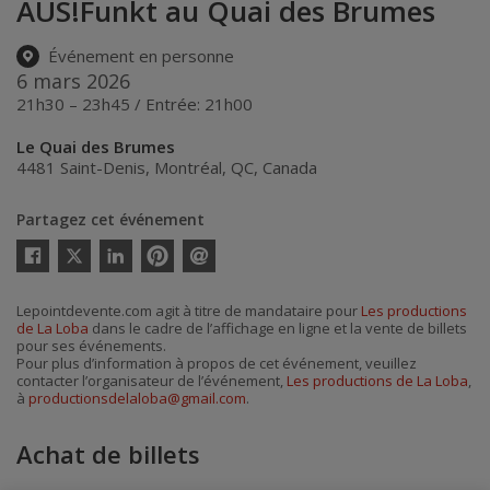
AUS!Funkt au Quai des Brumes
Événement en personne
6 mars 2026
21h30 – 23h45 / Entrée: 21h00
Le Quai des Brumes
4481 Saint-Denis
,
Montréal
,
QC
,
Canada
Partagez cet événement
Twitter
Facebook
Linkedin
Pinterest
Envoyer
par
courriel
Lepointdevente.com agit à titre de mandataire pour
Les productions
de La Loba
dans le cadre de l’affichage en ligne et la vente de billets
pour ses événements.
Pour plus d’information à propos de cet événement, veuillez
contacter l’organisateur de l’événement,
Les productions de La Loba
,
à
productionsdelaloba@gmail.com
.
Achat de billets