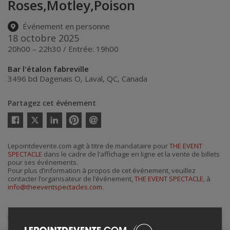
Roses,Motley,Poison
Événement en personne
18 octobre 2025
20h00 – 22h30 / Entrée: 19h00
Bar l'étalon fabreville
3496 bd Dagenais O
,
Laval
,
QC
,
Canada
Partagez cet événement
Twitter
Facebook
Linkedin
Pinterest
Envoyer
par
courriel
Lepointdevente.com agit à titre de mandataire pour
THE EVENT
SPECTACLE
dans le cadre de l’affichage en ligne et la vente de billets
pour ses événements.
Pour plus d’information à propos de cet événement, veuillez
contacter l’organisateur de l’événement,
THE EVENT SPECTACLE
, à
info@theeventspectacles.com
.
Achat de billets