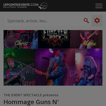
Passer
Cliq
au
pou
contenu
ouvr
Spectacle,
le
artiste,
Recher
men
lieu...
THE EVENT SPECTACLE présente
Hommage Guns N'