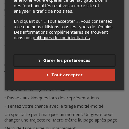
travers chacune de nos 7 représentations un même élan
des fonctionnalités relatives à notre site et
nous rassemble : celui de l’engagement envers la prévention
analyser le trafic de nos sites.
du suicide. Parce que certaines pages sont plus lourdes à
traverser, nous choisissons, ensemble, d’y apporter lumière
En cliquant sur « Tout accepter », vous consentez
et soutien.
à ce que nous utilisions tous les types de témoins.
Des informations complémentaires se trouvent
Notre collaboration avec le Centre de prévention du suicide
dans nos
politiques de confidentialités
.
de Lanaudière (CPSL) se poursuit avec cœur et
détermination.
L’an dernier, votre générosité a permis de remettre 5
750,95 $. Cette année, chaque geste posé vient ajouter une
Gérer les préférences
nouvelle ligne à cette histoire collective.
Vous souhaitez faire partie du mouvement ?
Tout accepter
• Ajoutez un don lors de l’achat de vos billets
• Contribuez en ligne ou sur place
• Passez aux kiosques lors des représentations
• Tentez votre chance avec le tirage moitié-moitié
Un spectacle peut marquer un moment. Un geste peut
changer une trajectoire. Merci d’être là, page après page.
Merci de faire partie du mouvement