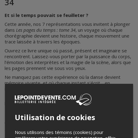
34
Et si le temps pouvait se feuilleter ?
Cette année, nos 7 représentations vous invitent à plonger
dans
Les pages du temps : tome 34
, un voyage où chaque
chorégraphie devient une histoire, chaque mouvement une
trace laissée à travers les époques.
Ouvrez ce livre unique où passé, présent et imaginaire se
rencontrent. Laissez-vous porter par la puissance du corps,
l’émotion des interprètes et la magie de la scène, alors que
les pages prennent vie sous vos yeux.
Ne manquez pas cette expérience où la danse devient
mémoire vivante, et où chaque instant s’écrit… en
mouvement.
Réservez vos billets dès maintenant et entrez dans
l’histoire.
Utilisation de cookies
Au-delà de la scène, une histoire qui compte
Cette année, Les pages du temps : tome 34 ne raconte pas
Nous utilisons des témoins (cookies) pour
seulement des histoires, elle en écrit une bien réelle. À
améliorer votre expérience de navigation, offrir