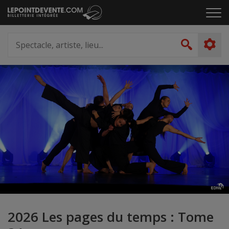
Passer
Cliq
au
pou
contenu
ouvr
Spectacle,
le
artiste,
Recher
men
lieu...
2026 Les pages du temps : Tome