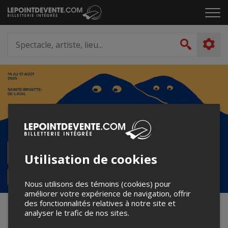
Passer
Cliq
au
pou
contenu
ouvr
Spectacle,
le
artiste,
Recher
men
lieu...
Utilisation de cookies
Nous utilisons des témoins (cookies) pour
améliorer votre expérience de navigation, offrir
des fonctionnalités relatives à notre site et
Le Festival à deux têtes 2025
analyser le trafic de nos sites.