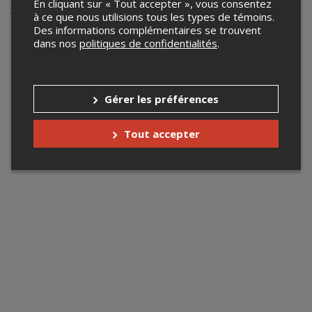
En cliquant sur « Tout accepter », vous consentez
Votre recherche n'a retourné aucun
à ce que nous utilisions tous les types de témoins.
Des informations complémentaires se trouvent
résultat.
dans nos
politiques de confidentialités
.
Gérer les préférences
Tout accepter