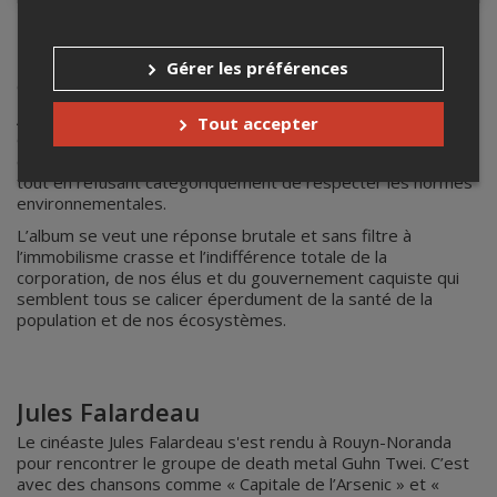
Guhn Twei
Gérer les préférences
Guhn Twei présente "GLENCORRUPTION".
Affront direct et sans équivoque envers le géant écocidaire
Tout accepter
Glencore, propriétaire actuel de la fonderie Horne qui
continue d’empoisonner les résidents de Rouyn-Noranda
tout en refusant catégoriquement de respecter les normes
environnementales.
L’album se veut une réponse brutale et sans filtre à
l’immobilisme crasse et l’indifférence totale de la
corporation, de nos élus et du gouvernement caquiste qui
semblent tous se calicer éperdument de la santé de la
population et de nos écosystèmes.
Jules Falardeau
Le cinéaste Jules Falardeau s'est rendu à Rouyn-Noranda
pour rencontrer le groupe de death metal Guhn Twei. C’est
avec des chansons comme « Capitale de l’Arsenic » et «