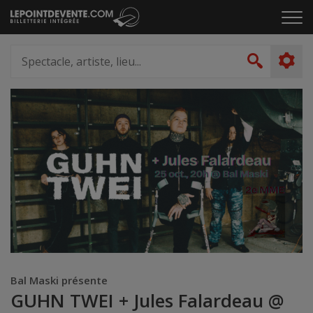
Passer
Cliq
au
pou
contenu
ouvr
Spectacle,
le
artiste,
Recher
men
lieu...
Bal Maski présente
GUHN TWEI + Jules Falardeau @