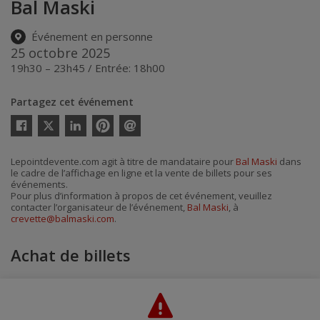
Bal Maski
Événement en personne
25 octobre 2025
19h30 – 23h45 / Entrée: 18h00
Partagez cet événement
Twitter
Facebook
Linkedin
Pinterest
Envoyer
par
courriel
Lepointdevente.com agit à titre de mandataire pour
Bal Maski
dans
le cadre de l’affichage en ligne et la vente de billets pour ses
événements.
Pour plus d’information à propos de cet événement, veuillez
contacter l’organisateur de l’événement,
Bal Maski
, à
crevette@balmaski.com
.
Achat de billets