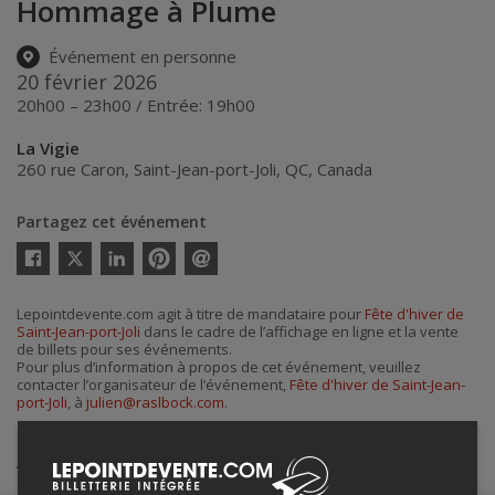
Hommage à Plume
Événement en personne
20 février 2026
20h00 – 23h00 / Entrée: 19h00
La Vigie
260 rue Caron
,
Saint-Jean-port-Joli
,
QC
,
Canada
Partagez cet événement
Twitter
Facebook
Linkedin
Pinterest
Envoyer
par
courriel
Lepointdevente.com agit à titre de mandataire pour
Fête d'hiver de
Saint-Jean-port-Joli
dans le cadre de l’affichage en ligne et la vente
de billets pour ses événements.
Pour plus d’information à propos de cet événement, veuillez
contacter l’organisateur de l’événement,
Fête d'hiver de Saint-Jean-
port-Joli
, à
julien@raslbock.com
.
Achat de billets