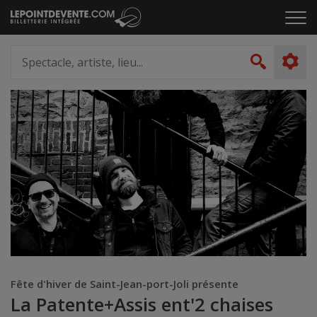
Passer
Cliq
au
pou
contenu
ouvr
Spectacle,
le
artiste,
Recher
men
lieu...
Fête d'hiver de Saint-Jean-port-Joli présente
La Patente+Assis ent'2 chaises