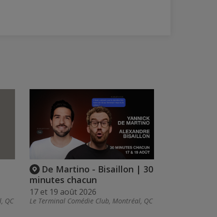
De Martino - Bisaillon | 30
minutes chacun
17 et 19 août 2026
l, QC
Le Terminal Comédie Club, Montréal, QC