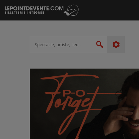
Passer
au
contenu
Spectacle,
artiste,
Rechercher
lieu...