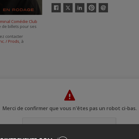
Twitter
Facebook
Linkedin
Pinterest
Envoyer
par
rminal Comédie Club
courriel
e de billets pour ses
ez contacter
nc. / Prods
, à
Merci de confirmer que vous n'êtes pas un robot ci-bas.