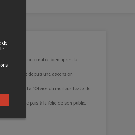
e de
 le
.
’une impression durable bien après la
ions
oriste connaît depuis une ascension
er, il remporte l’Olivier du meilleur texte de
’intelligence puis à la folie de son public.