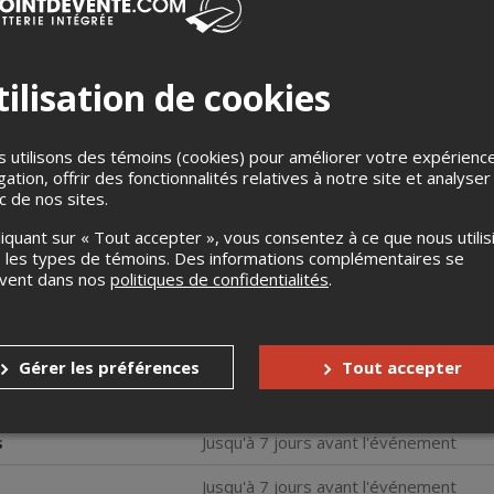
ilisation de cookies
 utilisons des témoins (cookies) pour améliorer votre expérienc
gation, offrir des fonctionnalités relatives à notre site et analyser
ns conteste un nom à retenir sur la scène du stand-up québécois
ic de nos sites.
lange d’honnêteté brute et de folie exubérante, vous marquera d
liquant sur « Tout accepter », vous consentez à ce que nous utilis
 les types de témoins. Des informations complémentaires se
nationale de l’humour avec une bourse d’excellence, le jeune hum
uvent dans nos
politiques de confidentialités
.
ité de ses textes et sa façon hautement singulière de les interprét
, en 2022.
Gérer les préférences
Tout accepter
ésarmant, P-O Forget s’amuse sans effort à s’adresser à la fois à l
s
Jusqu'à 7 jours avant l'événement
Jusqu'à 7 jours avant l'événement