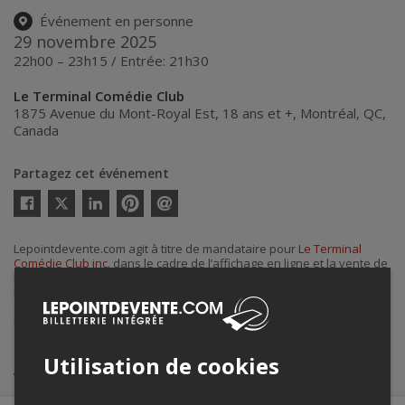
Événement en personne
29 novembre 2025
22h00 – 23h15 / Entrée: 21h30
Le Terminal Comédie Club
1875 Avenue du Mont-Royal Est, 18 ans et +
,
Montréal
,
QC
,
Canada
Partagez cet événement
Twitter
Facebook
Linkedin
Pinterest
Envoyer
par
courriel
Lepointdevente.com agit à titre de mandataire pour
Le Terminal
Comédie Club inc.
dans le cadre de l’affichage en ligne et la vente de
billets pour ses événements.
Pour plus d’information à propos de cet événement, veuillez
contacter l’organisateur de l’événement,
Le Terminal Comédie Club
inc.
, à
info@leterminalcomedieclub.com
ou au
+1 438-888-3364
.
Utilisation de cookies
Achat de billets