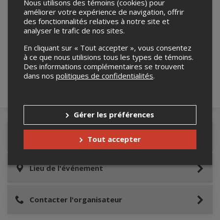
Nous utilisons des témoins (cookies) pour
améliorer votre expérience de navigation, offrir
des fonctionnalités relatives à notre site et
analyser le trafic de nos sites.
Merci de confirmer que vous n'êtes pas un
robot ci-bas.
En cliquant sur « Tout accepter », vous consentez
à ce que nous utilisions tous les types de témoins.
Des informations complémentaires se trouvent
dans nos
politiques de confidentialités
.
Gérer les préférences
Détails de l'événement
Tout accepter
Lieu de l'événement
Contacter l'organisateur