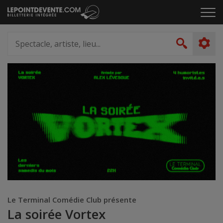
Passer
Cliq
au
pou
contenu
ouvr
Spectacle,
le
artiste,
Recher
men
lieu...
Le Terminal Comédie Club présente
La soirée Vortex