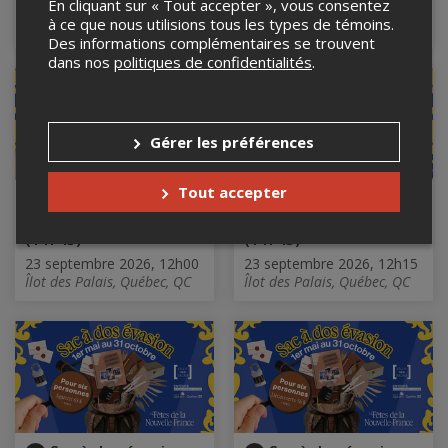
En cliquant sur « Tout accepter », vous consentez
23 septembre 2026, 10h30
23 septembre 2026, 11h00
à ce que nous utilisions tous les types de témoins.
Îlot des Palais, Québec, QC
Îlot des Palais, Québec, QC
Des informations complémentaires se trouvent
dans nos
politiques de confidentialités
.
Gérer les préférences
Tout accepter
Sac à dos évasion -
Sac à dos évasion -
Parcours découverte
Parcours découverte
(1 h 45)
(1 h 45)
23 septembre 2026, 12h00
23 septembre 2026, 12h15
Îlot des Palais, Québec, QC
Îlot des Palais, Québec, QC