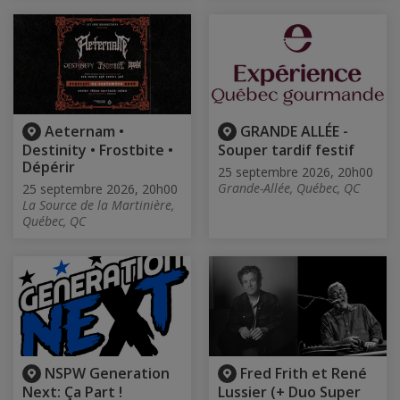
Aeternam •
GRANDE ALLÉE -
Destinity • Frostbite •
Souper tardif festif
Dépérir
25 septembre 2026, 20h00
Grande-Allée, Québec, QC
25 septembre 2026, 20h00
La Source de la Martinière,
Québec, QC
NSPW Generation
Fred Frith et René
Next: Ça Part !
Lussier (+ Duo Super