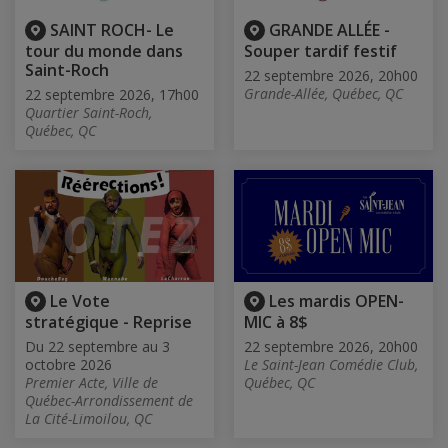
SAINT ROCH- Le
GRANDE ALLÉE -
tour du monde dans
Souper tardif festif
Saint-Roch
22 septembre 2026, 20h00
Grande-Allée, Québec, QC
22 septembre 2026, 17h00
Quartier Saint-Roch,
Québec, QC
Le Vote
Les mardis OPEN-
stratégique - Reprise
MIC à 8$
Du 22 septembre au 3
22 septembre 2026, 20h00
octobre 2026
Le Saint-Jean Comédie Club,
Premier Acte, Ville de
Québec, QC
Québec-Arrondissement de
La Cité-Limoilou, QC