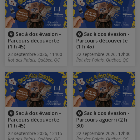
Sac à dos évasion -
Sac à dos évasion -
Parcours découverte
Parcours découverte
(1 h 45)
(1 h 45)
22 septembre 2026, 11h00
22 septembre 2026, 12h00
Îlot des Palais, Québec, QC
Îlot des Palais, Québec, QC
Sac à dos évasion -
Sac à dos évasion -
Parcours découverte
Parcours aguerri (2 h
(1 h 45)
30)
22 septembre 2026, 12h15
22 septembre 2026, 12h30
Îlot des Palais, Québec, QC
Îlot des Palais, Québec, QC