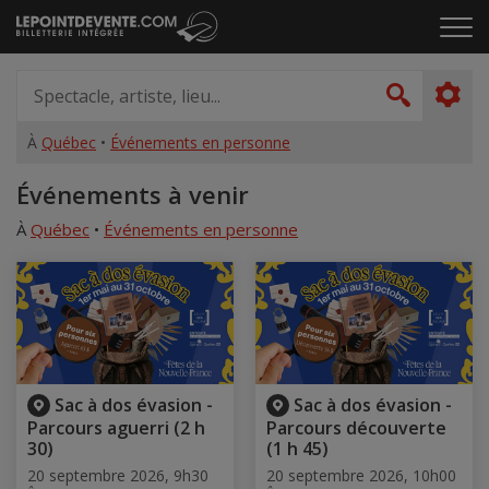
Passer
Cliq
au
pou
contenu
ouvr
Spectacle,
le
artiste,
Recher
men
lieu...
À
Québec
•
Événements en personne
Accueil
Événements à venir
À
Québec
•
Événements en personne
Sac à dos évasion -
Sac à dos évasion -
Parcours aguerri (2 h
Parcours découverte
30)
(1 h 45)
20 septembre 2026, 9h30
20 septembre 2026, 10h00