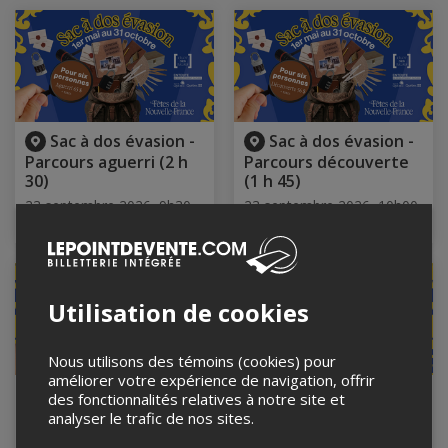
Sac à dos évasion -
Sac à dos évasion -
Parcours aguerri (2 h
Parcours découverte
30)
(1 h 45)
23 septembre 2026, 9h30
23 septembre 2026, 10h00
Îlot des Palais, Québec, QC
Îlot des Palais, Québec, QC
Utilisation de cookies
Nous utilisons des témoins (cookies) pour
améliorer votre expérience de navigation, offrir
Sac à dos évasion -
Sac à dos évasion -
des fonctionnalités relatives à notre site et
Parcours aguerri (2 h
Parcours découverte
analyser le trafic de nos sites.
30)
(1 h 45)