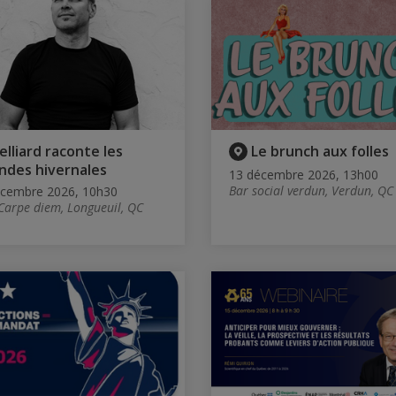
elliard raconte les
Le brunch aux folles
ndes hivernales
13 décembre 2026, 13h00
Bar social verdun, Verdun, QC
écembre 2026, 10h30
 Carpe diem, Longueuil, QC