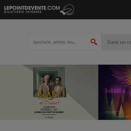
Passer
au
contenu
Spectacle,
artiste,
Dans un r
Rechercher
lieu...
Accueil
Suggestions