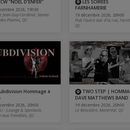
CW "NOEL D'ENFER"
LES SOIRÉES
FARNHAMERIE
écembre 2026, 19h30
e Jean-Guy-Cardinal, Sainte-
19 décembre 2026, 20h00
des-Plaines, QC
Pub l'autre bar d'la rue, Farn
QC
ubdivision Hommage à
TWO STEP | HOMMA
h
DAVE MATTHEWS BAND
écembre 2026, 20h00
19 décembre 2026, 20h00
U - Lounge & Spectacle,
Le Ministère, Montréal, QC
e-aux-Trembles, QC