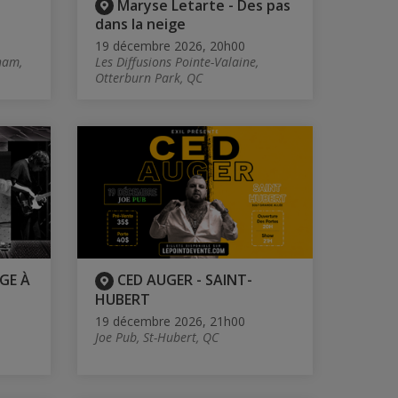
Maryse Letarte - Des pas
dans la neige
19 décembre 2026, 20h00
ham,
Les Diffusions Pointe-Valaine,
Otterburn Park, QC
GE À
CED AUGER - SAINT-
HUBERT
19 décembre 2026, 21h00
Joe Pub, St-Hubert, QC