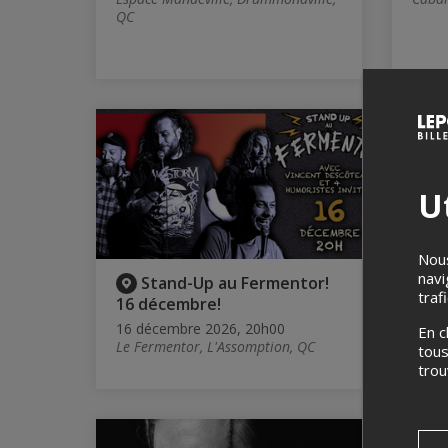
QC
Ut
Nous
navi
Stand-Up au Fermentor!
C
traf
16 décembre!
17 d
Les D
16 décembre 2026, 20h00
En c
Otter
Le Fermentor, L'Assomption, QC
tous
tro