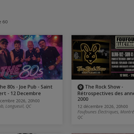
e 60
he 80s - Joe Pub - Saint
The Rock Show -
rt - 12 Decembre
Rétrospectives des ann
2000
écembre 2026, 20h00
ub, Longueuil, QC
12 décembre 2026, 20h00
Foufounes Électriques, Montré
QC