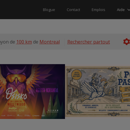
Aide
Blogue
Contact
Emplois
ayon de
100 km
de
Montreal
Rechercher partout