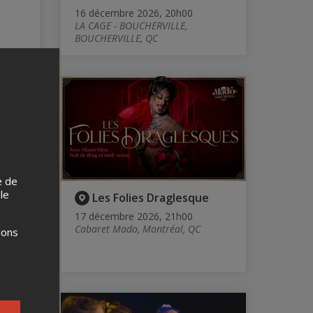
16 décembre 2026, 20h00
LA CAGE - BOUCHERVILLE,
BOUCHERVILLE, QC
e de
 le
va
Les Folies Draglesque
17 décembre 2026, 21h00
Cabaret Mado, Montréal, QC
ions
ille,