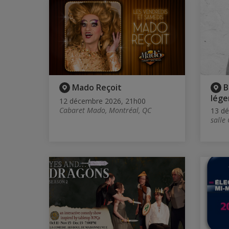
Mado Reçoit
B
lége
12 décembre 2026, 21h00
Cabaret Mado, Montréal, QC
13 d
salle