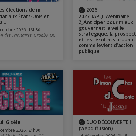
es élections de mi-
2026-
at aux États-Unis et
2027_IAPQ_Webinaire
...
2_Anticiper pour mieux
gouverner: la veille
écembre 2026, 13h30
stratégique, la prospec
n des Trinitaires, Granby, QC
et les résultats probant
comme leviers d'action
publique
ull Gisèle!
DUO DÉCOUVERTE I
(webdiffusion)
écembre 2026, 21h00
et Mado, Montréal, QC
16 décembre 2026, 0h15