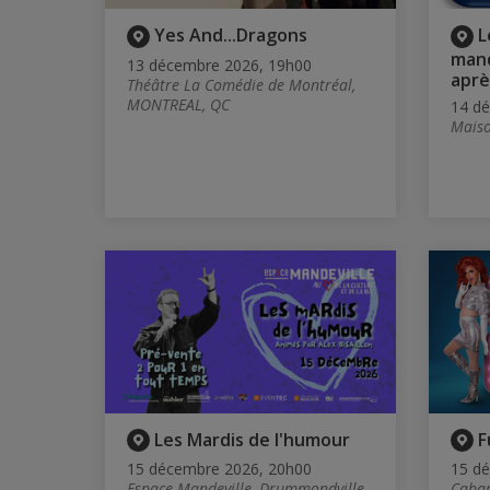
Yes And...Dragons
L
mand
13 décembre 2026, 19h00
après
Théâtre La Comédie de Montréal,
MONTREAL, QC
14 d
Maiso
Les Mardis de l'humour
F
15 décembre 2026, 20h00
15 d
Espace Mandeville, Drummondville,
Cabar