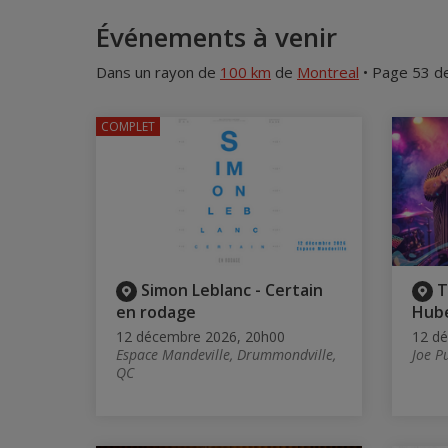
Événements à venir
Dans un rayon de
100 km
de
Montreal
• Page 53 d
COMPLET
Simon Leblanc - Certain
T
en rodage
Hube
12 décembre 2026, 20h00
12 d
Espace Mandeville, Drummondville,
Joe P
QC