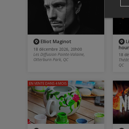
Elliot Maginot
L
hour
18 décembre 2026, 20h00
Les Diffusion Pointe-Valaine,
18 d
Otterburn Park, QC
Théât
QC
EN VENTE
DANS 4 MOIS