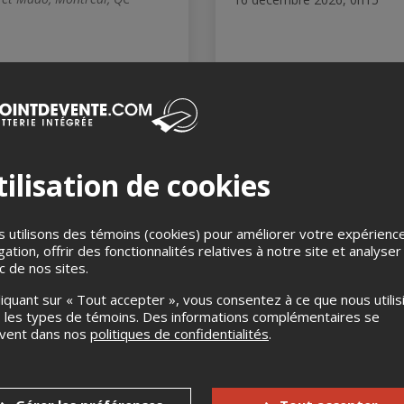
ilisation de cookies
 utilisons des témoins (cookies) pour améliorer votre expérienc
gation, offrir des fonctionnalités relatives à notre site et analyser
abaret de l'humour
Cabaret Drag avec E
ic de nos sites.
Moist
écembre 2026, 20h00
iffusions Pointe-Valaine,
17 décembre 2026, 20h00
liquant sur « Tout accepter », vous consentez à ce que nous utilis
burn Park, QC
Espace Mandeville, Drummondv
 les types de témoins. Des informations complémentaires se
QC
uvent dans nos
politiques de confidentialités
.