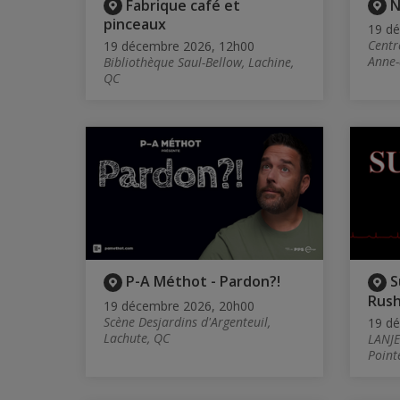
Fabrique café et
N
pinceaux
19 d
Centr
19 décembre 2026, 12h00
Anne-
Bibliothèque Saul-Bellow, Lachine,
QC
P-A Méthot - Pardon?!
S
Rus
19 décembre 2026, 20h00
Scène Desjardins d'Argenteuil,
19 d
Lachute, QC
LANJE
Point