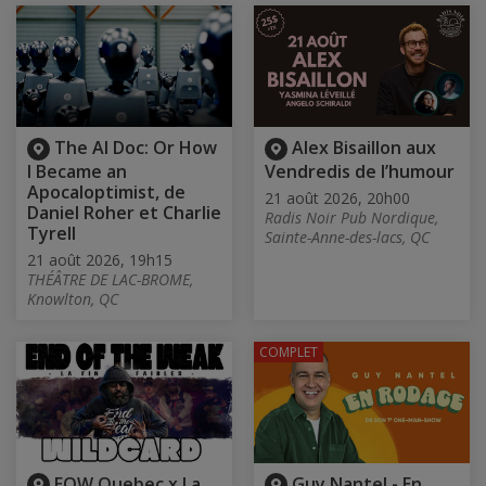
The AI Doc: Or How
Alex Bisaillon aux
I Became an
Vendredis de l’humour
Apocaloptimist, de
21 août 2026, 20h00
Daniel Roher et Charlie
Radis Noir Pub Nordique,
Tyrell
Sainte-Anne-des-lacs, QC
21 août 2026, 19h15
THÉÂTRE DE LAC-BROME,
Knowlton, QC
COMPLET
EOW Quebec x La
Guy Nantel - En