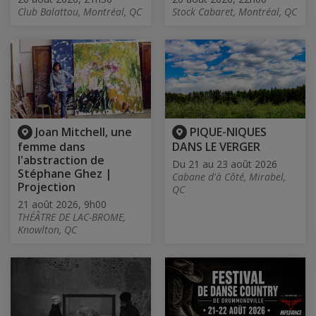
Club Balattou, Montréal, QC
Stock Cabaret, Montréal, QC
Joan Mitchell, une
PIQUE-NIQUES
femme dans
DANS LE VERGER
l'abstraction de
Du 21 au 23 août 2026
Stéphane Ghez |
Cabane d'à Côté, Mirabel,
Projection
QC
21 août 2026, 9h00
THÉÂTRE DE LAC-BROME,
Knowlton, QC