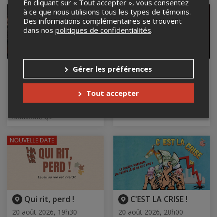
En cliquant sur « Tout accepter », vous consentez
à ce que nous utilisions tous les types de témoins.
Des informations complémentaires se trouvent
dans nos
politiques de confidentialités
.
Los Domingos, de
Soirée Stand-Up
Gérer les préférences
Alauda Ruiz de Azúa |
20 août 2026, 19h00
Projection
Le Terminal Comédie Club,
Tout accepter
Montréal, QC
20 août 2026, 19h00
THÉÂTRE DE LAC-BROME,
Knowlton, QC
NOUVELLE DATE
Qui rit, perd !
C'EST LA CRISE !
20 août 2026, 19h30
20 août 2026, 20h00