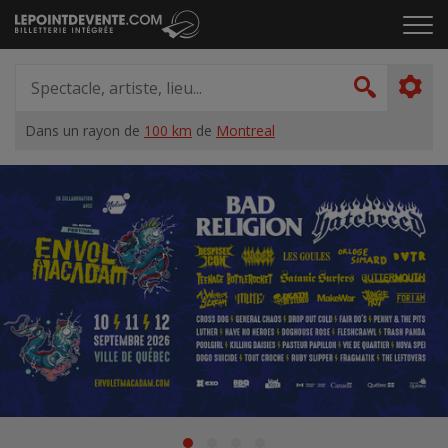
Passer
Cliq
au
pou
contenu
ouvr
Spectacle,
le
artiste,
Recher
men
lieu...
Dans un rayon de
100 km
de
Montreal
Accueil
Suggestions