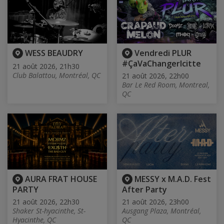
WESS BEAUDRY
Vendredi PLUR
#ÇaVaChangerIcitte
21 août 2026, 21h30
Club Balattou, Montréal, QC
21 août 2026, 22h00
Bar Le Red Room, Montreal,
QC
AURA FRAT HOUSE
MESSY x M.A.D. Fest
PARTY
After Party
21 août 2026, 22h30
21 août 2026, 23h00
Shaker St-hyacinthe, St-
Ausgang Plaza, Montréal,
Hyacinthe, QC
QC