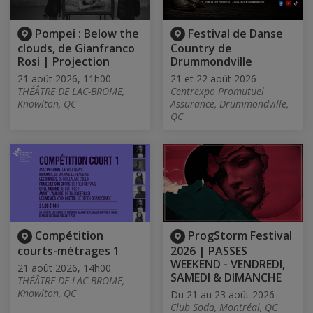
Pompei : Below the
Festival de Danse
clouds, de Gianfranco
Country de
Rosi | Projection
Drummondville
21 août 2026, 11h00
21 et 22 août 2026
THÉÂTRE DE LAC-BROME,
Centrexpo Promutuel
Knowlton, QC
Assurance, Drummondville,
QC
Compétition
ProgStorm Festival
courts-métrages 1
2026 | PASSES
WEEKEND - VENDREDI,
21 août 2026, 14h00
SAMEDI & DIMANCHE
THÉÂTRE DE LAC-BROME,
Knowlton, QC
Du 21 au 23 août 2026
Club Soda, Montréal, QC