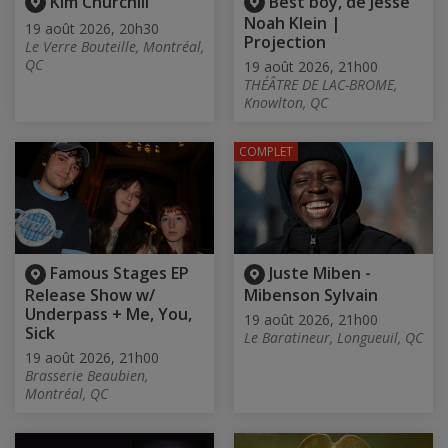
Kim Churchill
Best boy, de Jesse
Noah Klein |
19 août 2026, 20h30
Projection
Le Verre Bouteille, Montréal,
QC
19 août 2026, 21h00
THÉÂTRE DE LAC-BROME,
Knowlton, QC
COMPLET
Famous Stages EP
Juste Miben -
Release Show w/
Mibenson Sylvain
Underpass + Me, You,
19 août 2026, 21h00
Sick
Le Baratineur, Longueuil, QC
19 août 2026, 21h00
Brasserie Beaubien,
Montréal, QC