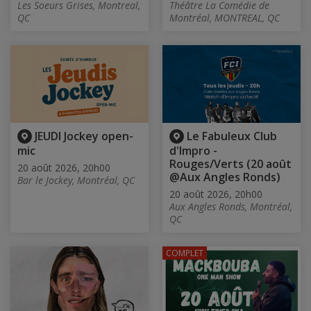
Les Soeurs Grises, Montreal,
Théâtre La Comédie de
QC
Montréal, MONTREAL, QC
JEUDI Jockey open-
Le Fabuleux Club
mic
d'Impro -
Rouges/Verts (20 août
20 août 2026, 20h00
@Aux Angles Ronds)
Bar le Jockey, Montréal, QC
20 août 2026, 20h00
Aux Angles Ronds, Montréal,
QC
COMPLET