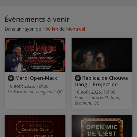
Événements à venir
Dans un rayon de
100 km
de
Montreal
Mardi Open-Mack
Replica, de Chouwa
Liang | Projection
18 août 2026, 19h00
Le Baratineur, Longueuil, QC
18 août 2026, 19h00
Espace culturel St. John,
Bromont, QC