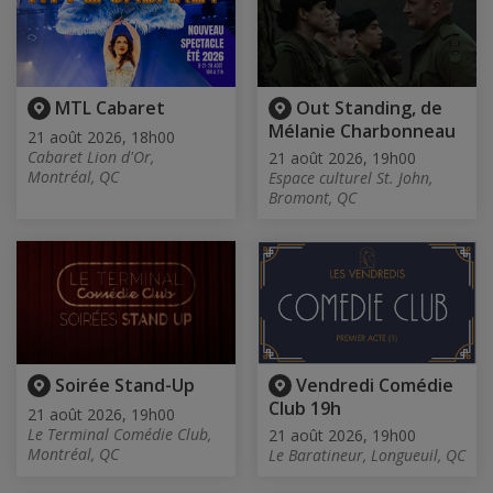
MTL Cabaret
Out Standing, de
Mélanie Charbonneau
21 août 2026, 18h00
Cabaret Lion d'Or,
21 août 2026, 19h00
Montréal, QC
Espace culturel St. John,
Bromont, QC
Soirée Stand-Up
Vendredi Comédie
Club 19h
21 août 2026, 19h00
Le Terminal Comédie Club,
21 août 2026, 19h00
Montréal, QC
Le Baratineur, Longueuil, QC