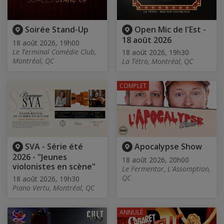
Soirée Stand-Up
Open Mic de l'Est -
18 août 2026
18 août 2026, 19h00
Le Terminal Comédie Club,
18 août 2026, 19h30
Montréal, QC
La Tétro, Montréal, QC
COMPLET
SVA - Série été
Apocalypse Show
2026 - "Jeunes
18 août 2026, 20h00
violonistes en scène"
Le Fermentor, L'Assomption,
QC
18 août 2026, 19h30
Piano Vertu, Montréal, QC
ANNULÉ