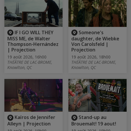
IF I GO WILL THEY
Someone's
MISS ME, de Walter
daughter, de Wiebke
Thompson-Hernández
Von Carolsfeld |
| Projection
Projection
19 août 2026, 16h00
19 août 2026, 18h00
THÉÂTRE DE LAC-BROME,
THÉÂTRE DE LAC-BROME,
Knowlton, QC
Knowlton, QC
Kaïros de Jennifer
Stand-up au
Alleyn | Projection
Brouemalt! 19 aout!
19 août 2026, 19h00
19 août 2026, 19h00