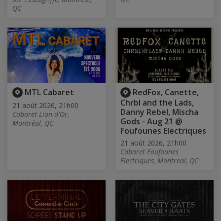
QC
MTL Cabaret
RedFox, Canette,
Chrbl and the Lads,
21 août 2026, 21h00
Danny Rebel, Mischa
Cabaret Lion d'Or,
Gods - Aug 21 @
Montréal, QC
Foufounes Electriques
21 août 2026, 21h00
Cabaret Foufounes
Electriques, Montreal, QC