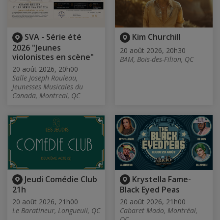
SVA - Série été
Kim Churchill
2026 "Jeunes
20 août 2026, 20h30
violonistes en scène"
BAM, Bois-des-Filion, QC
20 août 2026, 20h00
Salle Joseph Rouleau,
Jeunesses Musicales du
Canada, Montreal, QC
Jeudi Comédie Club
Krystella Fame-
21h
Black Eyed Peas
20 août 2026, 21h00
20 août 2026, 21h00
Le Baratineur, Longueuil, QC
Cabaret Mado, Montréal,
QC