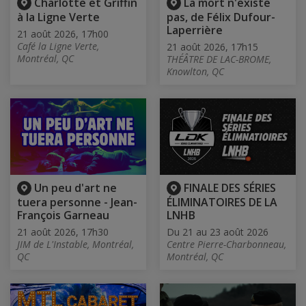
Charlotte et Griffin
La mort n'existe
à la Ligne Verte
pas, de Félix Dufour-
Laperrière
21 août 2026, 17h00
Café la Ligne Verte,
21 août 2026, 17h15
Montréal, QC
THÉÂTRE DE LAC-BROME,
Knowlton, QC
Un peu d'art ne
FINALE DES SÉRIES
tuera personne - Jean-
ÉLIMINATOIRES DE LA
François Garneau
LNHB
21 août 2026, 17h30
Du 21 au 23 août 2026
JIM de L'Instable, Montréal,
Centre Pierre-Charbonneau,
QC
Montréal, QC