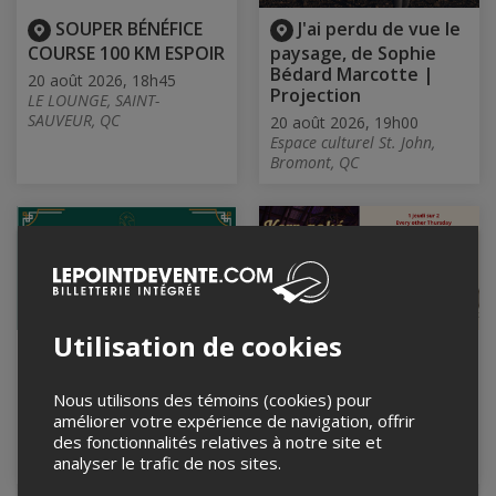
SOUPER BÉNÉFICE
J'ai perdu de vue le
COURSE 100 KM ESPOIR
paysage, de Sophie
Bédard Marcotte |
20 août 2026, 18h45
Projection
LE LOUNGE, SAINT-
SAUVEUR, QC
20 août 2026, 19h00
Espace culturel St. John,
Bromont, QC
Utilisation de cookies
Jeudi Comédie Club
Kerr-aoke à La
19h
Ferme Kerr / at Kerr's
Farm
Nous utilisons des témoins (cookies) pour
20 août 2026, 19h00
améliorer votre expérience de navigation, offrir
Le Baratineur, Longueuil, QC
20 août et 3 septembre
des fonctionnalités relatives à notre site et
2026
La Ferme Kerr, Gore, QC
analyser le trafic de nos sites.