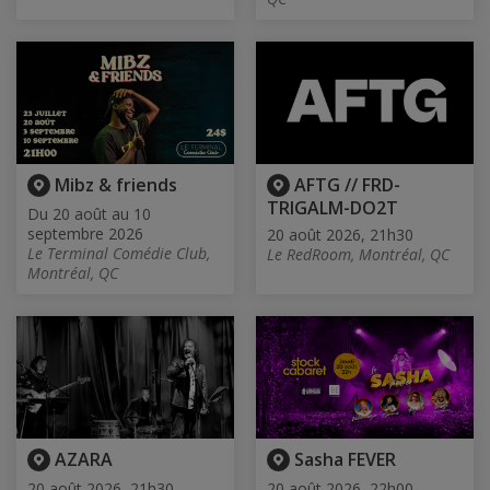
Mibz & friends
AFTG // FRD-
TRIGALM-DO2T
Du 20 août au 10
septembre 2026
20 août 2026, 21h30
Le Terminal Comédie Club,
Le RedRoom, Montréal, QC
Montréal, QC
AZARA
Sasha FEVER
20 août 2026, 21h30
20 août 2026, 22h00