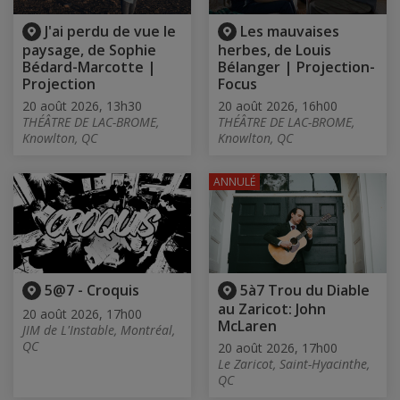
J'ai perdu de vue le
Les mauvaises
paysage, de Sophie
herbes, de Louis
Bédard-Marcotte |
Bélanger | Projection-
Projection
Focus
20 août 2026, 13h30
20 août 2026, 16h00
THÉÂTRE DE LAC-BROME,
THÉÂTRE DE LAC-BROME,
Knowlton, QC
Knowlton, QC
ANNULÉ
5@7 - Croquis
5à7 Trou du Diable
au Zaricot: John
20 août 2026, 17h00
McLaren
JIM de L'Instable, Montréal,
QC
20 août 2026, 17h00
Le Zaricot, Saint-Hyacinthe,
QC