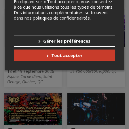
En cliquant sur « Tout accepter », vous consentez
QC
à ce que nous utilisions tous les types de témoins.
Des informations complémentaires se trouvent
dans nos
politiques de confidentialités
.
Gérer les préférences
FestiBière –
Festival Ripon trad
Tout accepter
Festival brassicole
2026 - Vendredi
2026
18 septembre 2026, 17h45
31 rue Coursol, Ripon, QC
18 et 19 septembre 2026
Espace Carpe diem, Saint
George, Quebec, QC