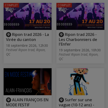
COMPLET
COMPLET
Ripon trad 2026 - La
Ripon trad 2026 -
Virée du canton
Les Charbonniers de
l'Enfer
18 septembre 2026, 12h30
Festival Ripon trad, Ripon,
19 septembre 2026, 10h30
QC
Festival Ripon trad, Ripon,
QC
ALAIN FRANÇOIS EN
Surfer sur une
MODE FESTIF
vague (10-12 ans) -