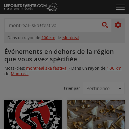
Passer
Cliq
au
pou
contenu
ouvr
Spectacle,
le
artiste,
Recher
men
lieu...
Dans un rayon de
100 km
de
Montréal
Accueil
Événements en dehors de la région
que vous avez spécifiée
Mots-clés:
montreal ska festival
•
Dans un rayon de
100 km
de
Montréal
Trier par