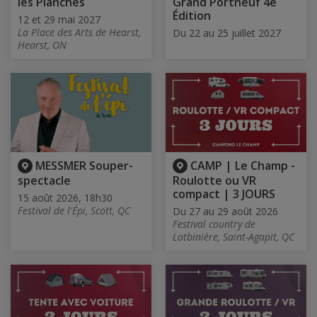
les Planches
Grand Portneuf 4è
Édition
12 et 29 mai 2027
La Place des Arts de Hearst,
Du 22 au 25 juillet 2027
Hearst, ON
MESSMER Souper-
CAMP | Le Champ -
spectacle
Roulotte ou VR
compact | 3 JOURS
15 août 2026, 18h30
Festival de l'Épi, Scott, QC
Du 27 au 29 août 2026
Festival country de
Lotbinière, Saint-Agapit, QC