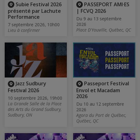
Subie Festival 2026
PASSEPORT AMI·ES
présenté par Lachute
| FCVQ 2026
Performance
Du 9 au 13 septembre
2026
7 septembre 2026, 10h00
Place D'Youville, Québec, QC
Lieu à confirmer
Jazz Sudbury
Passeport Festival
Festival 2026
Envol et Macadam
2026
10 septembre 2026, 19h00
La Grande Salle de la Place
Du 10 au 12 septembre
des Arts du Grand Sudbury,
2026
Sudbury, ON
Agora du Port de Québec,
Québec, QC