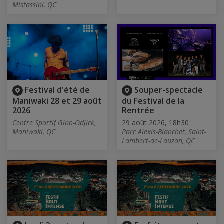
Mistassini, QC
Festival d'été de
Souper-spectacle
Maniwaki 28 et 29 août
du Festival de la
2026
Rentrée
Centre Sportif Gino-Odjick,
29 août 2026, 18h30
Maniwaki, QC
Parc Alexis-Blanchet, Saint-
Lambert-de-Lauzon, QC