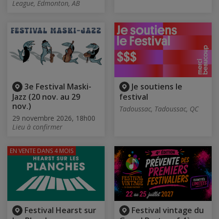
League, Edmonton, AB
3e Festival Maski-
Je soutiens le
Jazz (20 nov. au 29
festival
nov.)
Tadoussac, Tadoussac, QC
29 novembre 2026, 18h00
Lieu à confirmer
EN VENTE
DANS 4 MOIS
Festival Hearst sur
Festival vintage du