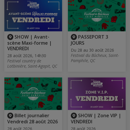
SHOW | Avant-
PASSEPORT 3
scène Maxi-forme |
JOURS
VENDREDI
Du 28 au 30 août 2026
Festival du Bûcheux, Saint-
28 août 2026, 14h30
Pamphile, QC
Festival country de
Lotbinière, Saint-Agapit, QC
Billet journalier
SHOW | Zone VIP |
Vendredi 28 août 2026
VENDREDI
28 août 2026
28 août 2026