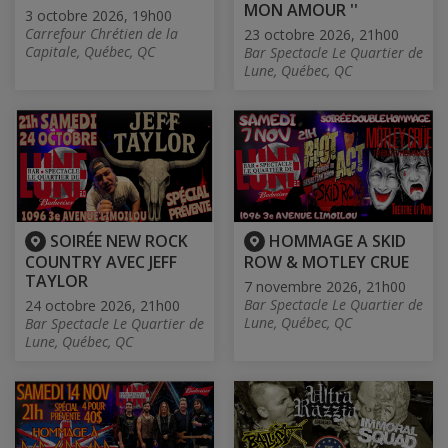
MON AMOUR ''
3 octobre 2026, 19h00
Carrefour Chrétien de la
23 octobre 2026, 21h00
Capitale, Québec, QC
Bar Spectacle Le Quartier de
Lune, Québec, QC
SOIRÉE NEW ROCK
HOMMAGE A SKID
COUNTRY AVEC JEFF
ROW & MOTLEY CRUE
TAYLOR
7 novembre 2026, 21h00
Bar Spectacle Le Quartier de
24 octobre 2026, 21h00
Lune, Québec, QC
Bar Spectacle Le Quartier de
Lune, Québec, QC