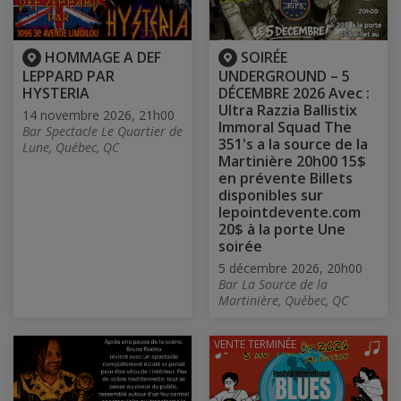
HOMMAGE A DEF
SOIRÉE
LEPPARD PAR
UNDERGROUND – 5
HYSTERIA
DÉCEMBRE 2026 Avec :
Ultra Razzia Ballistix
14 novembre 2026, 21h00
Immoral Squad The
Bar Spectacle Le Quartier de
351's a la source de la
Lune, Québec, QC
Martinière 20h00 15$
en prévente Billets
disponibles sur
lepointdevente.com
20$ à la porte Une
soirée
5 décembre 2026, 20h00
Bar La Source de la
Martinière, Québec, QC
VENTE TERMINÉE