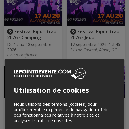
Festival Ripon trad
Festival Ripon trad
2026 - Camping
2026 - Jeudi
Du 17 au 20 septembre
17 septembre 2026, 17h45
2026
31 rue Coursol, Ripon, QC
Lieu à confirmer
Utilisation de cookies
Abonnement
Festival Ripon trad
Nous utilisons des témoins (cookies) pour
améliorer votre expérience de navigation, offrir
philanthropique –
2026 - Passeports
des fonctionnalités relatives à notre site et
485 $ Montant
Du 17 au 20 septembre
analyser le trafic de nos sites.
admissible au reçu
2026
officiel de don: 100 $
Festival Ripon trad, Ripon,