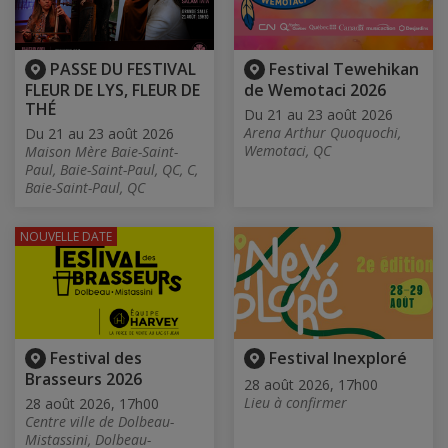
PASSE DU FESTIVAL
Festival Tewehikan
FLEUR DE LYS, FLEUR DE
de Wemotaci 2026
THÉ
Du 21 au 23 août 2026
Arena Arthur Quoquochi,
Du 21 au 23 août 2026
Wemotaci, QC
Maison Mère Baie-Saint-
Paul, Baie-Saint-Paul, QC, C,
Baie-Saint-Paul, QC
NOUVELLE DATE
Festival des
Festival Inexploré
Brasseurs 2026
28 août 2026, 17h00
Lieu à confirmer
28 août 2026, 17h00
Centre ville de Dolbeau-
Mistassini, Dolbeau-