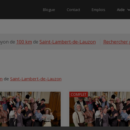
Aide
Blogue
Contact
Emplois
ayon de
100 km
de
Saint-Lambert-de-Lauzon
Rechercher 
km
de
Saint-Lambert-de-Lauzon
COMPLET