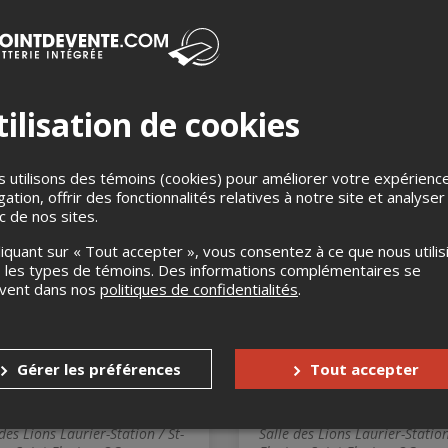
a Soirée Canadienne au
La Soirée Canadienn
 à Laurier-Station
ciel à Laurier-Station
PPLÉMENTAIRE*
10 octobre 2026, 20h00
La Chapelle de Laurier-Station
obre 2026, 20h00
ilisation de cookies
Laurier-Station, QC
apelle de Laurier-Station,
er-Station, QC
 utilisons des témoins (cookies) pour améliorer votre expérienc
gation, offrir des fonctionnalités relatives à notre site et analyser
ANNULÉ
ic de nos sites.
liquant sur « Tout accepter », vous consentez à ce que nous utilis
 les types de témoins. Des informations complémentaires se
uvent dans nos
politiques de confidentialités
.
Gérer les préférences
Tout accepter
evée de fonds Soirée
Levée de fonds Soir
lement
seulement
vembre 2026, 20h00
7 novembre 2026, 20h00
des Lions Laurier-Station / St-
Salle des Lions Laurier-Station