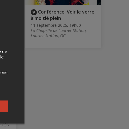
e au
Conférence: Voir le verre
à moitié plein
11 septembre 2026, 19h00
,
La Chapelle de Laurier-Station,
Laurier-Station, QC
e de
 le
ions
ée
 / St-