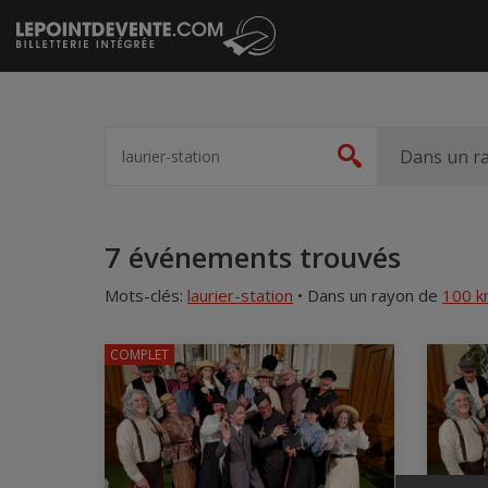
Passer
au
contenu
Spectacle,
artiste,
Dans un r
Rechercher
lieu...
Accueil
7 événements trouvés
Mots-clés:
laurier-station
•
Dans un rayon de
100 
COMPLET