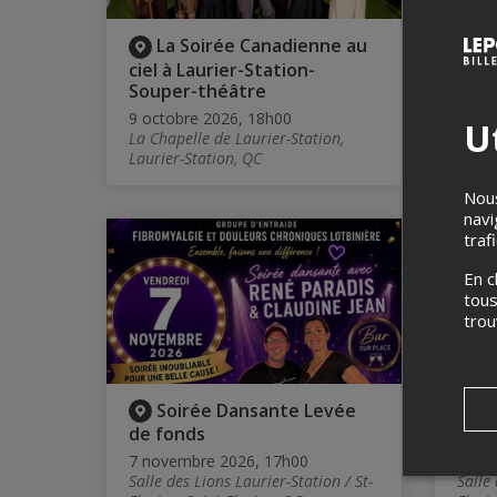
La Soirée Canadienne au
L
ciel à Laurier-Station-
ciel
Souper-théâtre
*SU
9 octobre 2026, 18h00
7 oct
Ut
La Chapelle de Laurier-Station,
La Ch
Laurier-Station, QC
Lauri
Nous
navi
ANNULÉ
traf
En c
tous
tro
Soirée Dansante Levée
L
de fonds
seu
7 novembre 2026, 17h00
7 no
Salle des Lions Laurier-Station / St-
Salle 