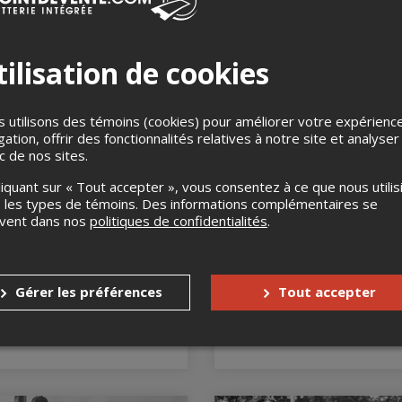
SALAM TATA
 octobre 2025 au 31
mbre 2026
21 août 2026, 19h30
Grande Salle Maison Mère Bai
ilisation de cookies
Saint-Paul, Baie-Saint-Paul, Q
 utilisons des témoins (cookies) pour améliorer votre expérienc
gation, offrir des fonctionnalités relatives à notre site et analyser
ic de nos sites.
liquant sur « Tout accepter », vous consentez à ce que nous utilis
 les types de témoins. Des informations complémentaires se
uvent dans nos
politiques de confidentialités
.
estival MetalMania 2026
Le village (webdiffus
Gérer les préférences
Tout accepter
3 octobre 2026
14 octobre 2026, 0h15
 L'Aliane, Montmagny, QC