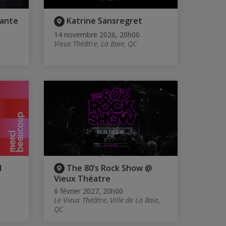
hante
Katrine Sansregret
14 novembre 2026, 20h00
Vieux Théâtre, La Baie, QC
l
The 80’s Rock Show @
Vieux Théatre
6 février 2027, 20h00
Le Vieux Théâtre, Ville de La Baie,
QC