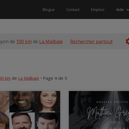
Aide
Blogue
Contact
Emplois
ayon de
100 km
de
La Malbaie
Rechercher partout
00 km
de
La Malbaie
• Page 4 de 5