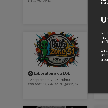
Lieux multiples
Du 10
déce
Ut
Nous
navi
traf
En c
tous
tro
Laboratoire du LOL
F
12 septembre 2026, 20h00
2 et 
Pub zone 51, CAP saint Ignace, QC
Salle