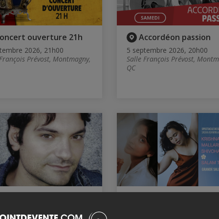
oncert ouverture 21h
Accordéon passion
tembre 2026, 21h00
5 septembre 2026, 20h00
 François Prévost, Montmagny,
Salle François Prévost, Montm
QC
icola Ciccone -
SPECTACLE DE DANSE
yteller (spectacle en
KRISHNA PANCHAKA
ais)
MALLARI & SHIVOHAM /