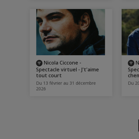
Nicola Ciccone -
N
Spectacle virtuel - J't'aime
Spec
tout court
che
Du 13 février au 31 décembre
Du 2
2026