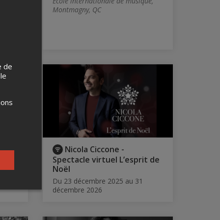
École internationale de musique,
Montmagny, QC
e-
C
e de
 le
ions
ion)
Nicola Ciccone -
Spectacle virtuel L’esprit de
Noël
Du 23 décembre 2025 au 31
décembre 2026