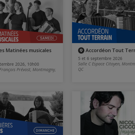
es Matinées musicales
Accordéon Tout Terr
5 et 6 septembre 2026
Salle C Espace Citoyen, Mont
tembre 2026, 10h00
QC
 François Prévost, Montmagny,