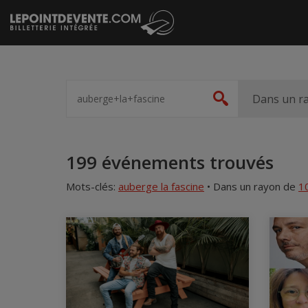
Passer
au
contenu
Spectacle,
artiste,
Dans un r
Rechercher
lieu...
Accueil
199 événements trouvés
Mots-clés:
auberge la fascine
•
Dans un rayon de
1