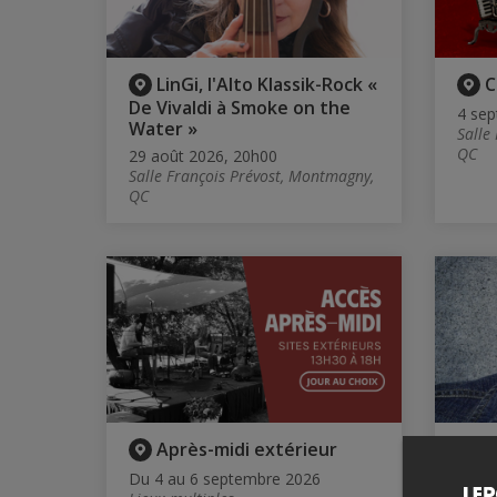
LinGi, l'Alto Klassik-Rock «
C
De Vivaldi à Smoke on the
4 sep
Water »
Salle
QC
29 août 2026, 20h00
Salle François Prévost, Montmagny,
QC
Après-midi extérieur
N
Stor
Du 4 au 6 septembre 2026
angl