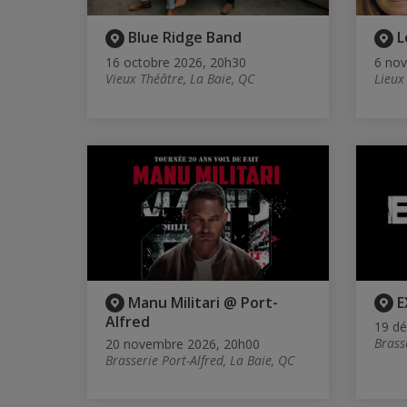
Blue Ridge Band
L
16 octobre 2026, 20h30
6 no
Vieux Théâtre, La Baie, QC
Lieux
Manu Militari @ Port-
E
Alfred
19 d
Brass
20 novembre 2026, 20h00
Brasserie Port-Alfred, La Baie, QC