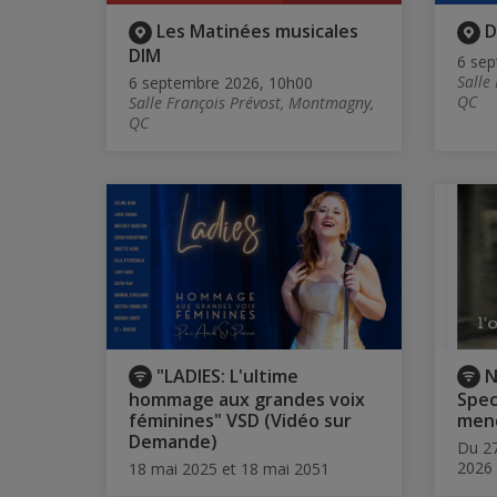
Les Matinées musicales
D
DIM
6 sep
Salle
6 septembre 2026, 10h00
QC
Salle François Prévost, Montmagny,
QC
"LADIES: L'ultime
N
hommage aux grandes voix
Spec
féminines" VSD (Vidéo sur
men
Demande)
Du 27
2026
18 mai 2025 et 18 mai 2051