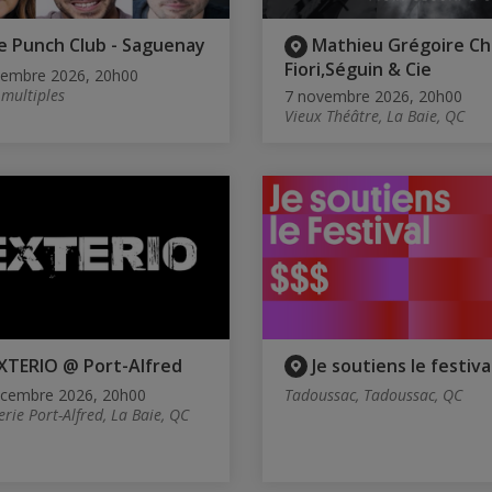
e Punch Club - Saguenay
Mathieu Grégoire C
Fiori,Séguin & Cie
vembre 2026, 20h00
 multiples
7 novembre 2026, 20h00
Vieux Théâtre, La Baie, QC
XTERIO @ Port-Alfred
Je soutiens le festiva
écembre 2026, 20h00
Tadoussac, Tadoussac, QC
erie Port-Alfred, La Baie, QC