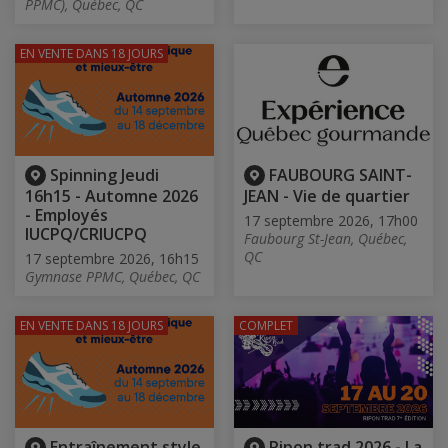
PPMC), Québec, QC
EN VENTE
DANS 18 JOURS
Spinning Jeudi
FAUBOURG SAINT-
16h15 - Automne 2026
JEAN - Vie de quartier
- Employés
17 septembre 2026, 17h00
IUCPQ/CRIUCPQ
Faubourg St-Jean, Québec,
QC
17 septembre 2026, 16h15
Gymnase PPMC, Québec, QC
EN VENTE
DANS 18 JOURS
COMPLET
Entraînement style
Ripon trad 2026 - La