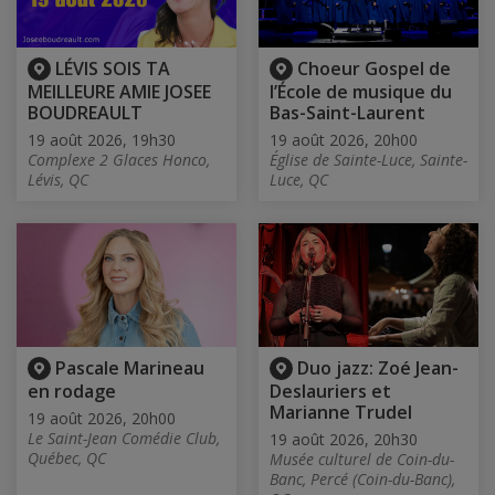
LÉVIS SOIS TA
Choeur Gospel de
MEILLEURE AMIE JOSEE
l’École de musique du
BOUDREAULT
Bas-Saint-Laurent
19 août 2026, 19h30
19 août 2026, 20h00
Complexe 2 Glaces Honco,
Église de Sainte-Luce, Sainte-
Lévis, QC
Luce, QC
Pascale Marineau
Duo jazz: Zoé Jean-
en rodage
Deslauriers et
Marianne Trudel
19 août 2026, 20h00
Le Saint-Jean Comédie Club,
19 août 2026, 20h30
Québec, QC
Musée culturel de Coin-du-
Banc, Percé (Coin-du-Banc),