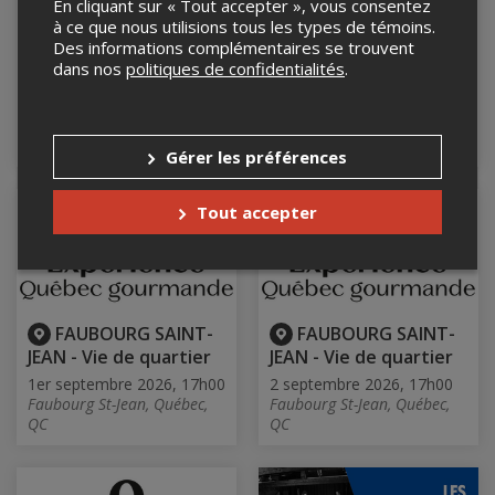
En cliquant sur « Tout accepter », vous consentez
à ce que nous utilisions tous les types de témoins.
Des informations complémentaires se trouvent
FAUBOURG SAINT-
FAUBOURG SAINT-
dans nos
politiques de confidentialités
.
JEAN - Vie de quartier
JEAN - Vie de quartier
30 août 2026, 17h00
31 août 2026, 17h00
Faubourg St-Jean, Québec,
Faubourg St-Jean, Québec,
QC
QC
Gérer les préférences
Tout accepter
FAUBOURG SAINT-
FAUBOURG SAINT-
JEAN - Vie de quartier
JEAN - Vie de quartier
1er septembre 2026, 17h00
2 septembre 2026, 17h00
Faubourg St-Jean, Québec,
Faubourg St-Jean, Québec,
QC
QC