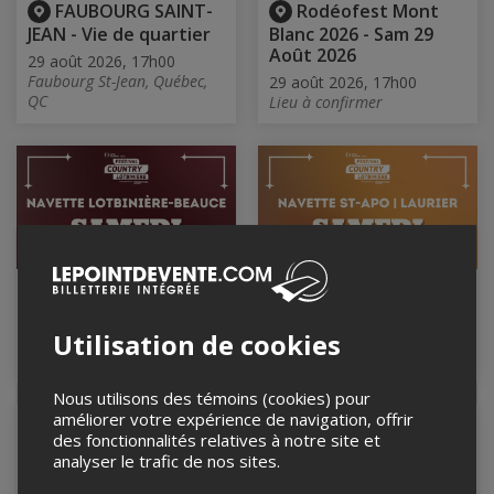
FAUBOURG SAINT-
Rodéofest Mont
JEAN - Vie de quartier
Blanc 2026 - Sam 29
Août 2026
29 août 2026, 17h00
Faubourg St-Jean, Québec,
29 août 2026, 17h00
QC
Lieu à confirmer
VBUS | Navette
VBUS | Navette St-
Lotbinière-Beauce |
Apo & Laurier |
SAMEDI
SAMEDI
Utilisation de cookies
29 août 2026
29 août 2026
Nous utilisons des témoins (cookies) pour
améliorer votre expérience de navigation, offrir
des fonctionnalités relatives à notre site et
analyser le trafic de nos sites.