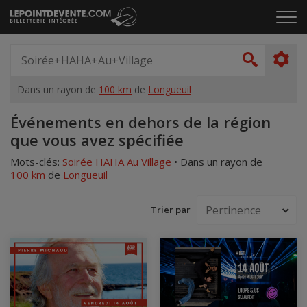
Passer
Cliq
au
pou
contenu
ouvr
Spectacle,
le
artiste,
Recher
men
lieu...
Dans un rayon de
100 km
de
Longueuil
Accueil
Événements en dehors de la région
que vous avez spécifiée
Mots-clés:
Soirée HAHA Au Village
•
Dans un rayon de
100 km
de
Longueuil
Trier par