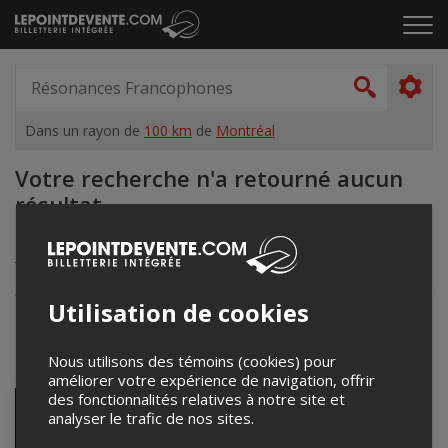
Passer
Cliq
au
pou
contenu
ouvr
Spectacle,
le
artiste,
Recher
men
lieu...
Dans un rayon de
100 km
de
Montréal
Accueil
Votre recherche n'a retourné aucun
résultat.
Mots-clés:
Résonances Francophones
•
Dans un rayon de
100 km
de
Montréal
Utilisation de cookies
Nous avons par contre trouvé ces événements
en dehors de la région que vous avez spécifiée:
Nous utilisons des témoins (cookies) pour
améliorer votre expérience de navigation, offrir
des fonctionnalités relatives à notre site et
analyser le trafic de nos sites.