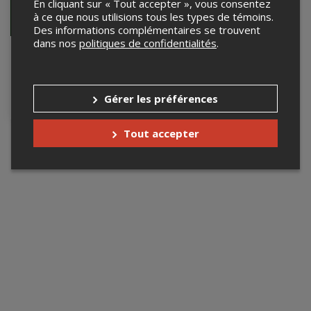
En cliquant sur « Tout accepter », vous consentez
à ce que nous utilisions tous les types de témoins.
Des informations complémentaires se trouvent
dans nos
politiques de confidentialités
.
Résonances de
trois Époques
13 juin 2027, 15h00
Arquemuse, école de
Gérer les préférences
musique, Québec, QC
Tout accepter