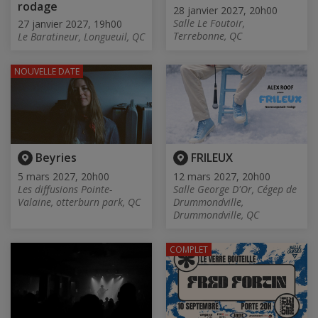
rodage
28 janvier 2027, 20h00
Salle Le Foutoir,
27 janvier 2027, 19h00
Terrebonne, QC
Le Baratineur, Longueuil, QC
NOUVELLE DATE
Beyries
FRILEUX
5 mars 2027, 20h00
12 mars 2027, 20h00
Les diffusions Pointe-
Salle George D'Or, Cégep de
Valaine, otterburn park, QC
Drummondville,
Drummondville, QC
COMPLET