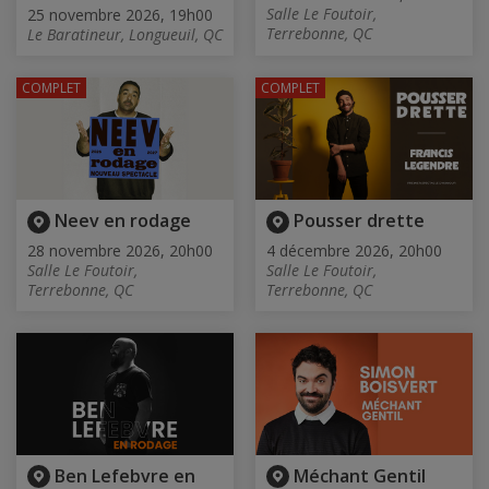
Salle Le Foutoir,
25 novembre 2026, 19h00
Terrebonne, QC
Le Baratineur, Longueuil, QC
COMPLET
COMPLET
Neev en rodage
Pousser drette
28 novembre 2026, 20h00
4 décembre 2026, 20h00
Salle Le Foutoir,
Salle Le Foutoir,
Terrebonne, QC
Terrebonne, QC
Ben Lefebvre en
Méchant Gentil