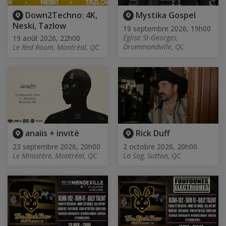
Down2Techno: 4K,
Mystika Gospel
Neski, Tazlow
19 septembre 2026, 19h00
Église St-Georges,
19 août 2026, 22h00
Drummondville, QC
Le Red Room, Montréal, QC
anaiis + invité
Rick Duff
23 septembre 2026, 20h00
2 octobre 2026, 20h00
Le Ministère, Montréal, QC
La Sag, Sutton, QC