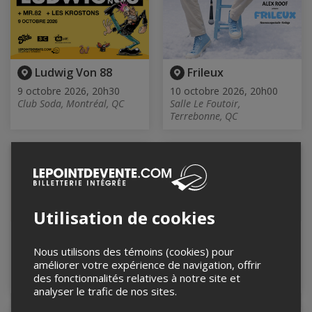
Ludwig Von 88
Frileux
9 octobre 2026, 20h30
10 octobre 2026, 20h00
Club Soda, Montréal, QC
Salle Le Foutoir,
Terrebonne, QC
Utilisation de cookies
Samedi Comédie
Jeudi Comédie Club
Club 21h
19h
Nous utilisons des témoins (cookies) pour
améliorer votre expérience de navigation, offrir
10 octobre 2026, 21h00
15 octobre 2026, 19h00
des fonctionnalités relatives à notre site et
Le Baratineur, Longueuil, QC
Le Baratineur, Longueuil, QC
analyser le trafic de nos sites.