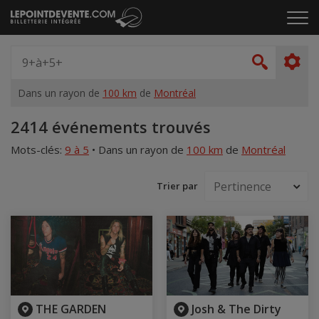
Passer
Cliq
au
pou
contenu
ouvr
Spectacle,
le
artiste,
Recher
men
lieu...
Dans un rayon de
100 km
de
Montréal
Accueil
2414 événements trouvés
Mots-clés:
9 à 5
•
Dans un rayon de
100 km
de
Montréal
Trier par
THE GARDEN
Josh & The Dirty