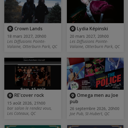
Crown Lands
Lydia Képinski
18 mars 2027, 20h00
20 mars 2027, 20h00
Les Diffusions Pointe-
Les Diffusions Pointe-
Valaine, Otterburn Park, QC
Valaine, Otterburn Park, QC
RE'cover rock
Omega men au Joe
pub
15 août 2026, 21h00
bar salon le rendez vous,
26 septembre 2026, 20h00
Les Coteaux, QC
Joe Pub, St-Hubert, QC