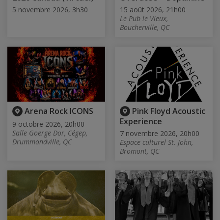
5 novembre 2026, 3h30
15 août 2026, 21h00
Le Pub le Vieux,
Boucherville, QC
Arena Rock ICONS
Pink Floyd Acoustic
Experience
9 octobre 2026, 20h00
Salle Goerge Dor, Cégep,
7 novembre 2026, 20h00
Drummondville, QC
Espace culturel St. John,
Bromont, QC