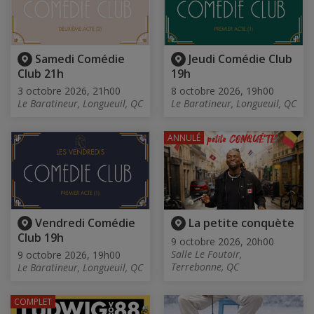
Samedi Comédie
Jeudi Comédie Club
Club 21h
19h
3 octobre 2026, 21h00
8 octobre 2026, 19h00
Le Baratineur, Longueuil, QC
Le Baratineur, Longueuil, QC
ANNULÉ
Vendredi Comédie
La petite conquète
Club 19h
9 octobre 2026, 20h00
Salle Le Foutoir,
9 octobre 2026, 19h00
Terrebonne, QC
Le Baratineur, Longueuil, QC
COMPLET