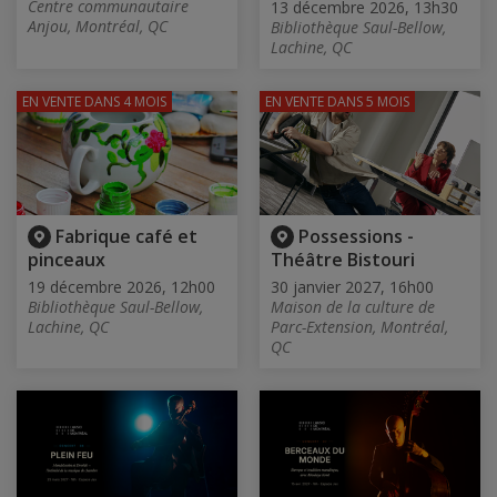
Centre communautaire
13 décembre 2026, 13h30
Anjou, Montréal, QC
Bibliothèque Saul-Bellow,
Lachine, QC
EN VENTE
DANS 4 MOIS
EN VENTE
DANS 5 MOIS
Fabrique café et
Possessions -
pinceaux
Théâtre Bistouri
19 décembre 2026, 12h00
30 janvier 2027, 16h00
Bibliothèque Saul-Bellow,
Maison de la culture de
Lachine, QC
Parc-Extension, Montréal,
QC