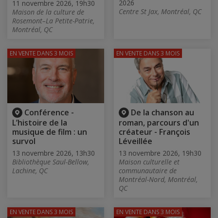
2026
11 novembre 2026, 19h30
Centre St Jax, Montréal, QC
Maison de la culture de
Rosemont–La Petite-Patrie,
Montréal, QC
EN VENTE
DANS 3 MOIS
EN VENTE
DANS 3 MOIS
Conférence -
De la chanson au
L’histoire de la
roman, parcours d'un
musique de film : un
créateur - François
survol
Léveillée
13 novembre 2026, 13h30
13 novembre 2026, 19h30
Bibliothèque Saul-Bellow,
Maison culturelle et
Lachine, QC
communautaire de
Montréal-Nord, Montréal,
QC
EN VENTE
DANS 3 MOIS
EN VENTE
DANS 3 MOIS