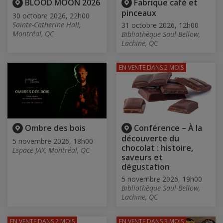
BLOOD MOON 2026
Fabrique café et
pinceaux
30 octobre 2026, 22h00
Sainte-Catherine Hall,
31 octobre 2026, 12h00
Montréal, QC
Bibliothèque Saul-Bellow,
Lachine, QC
EN VENTE
DANS 2 MOIS
Ombre des bois
Conférence – À la
découverte du
5 novembre 2026, 18h00
chocolat : histoire,
Espace JAX, Montréal, QC
saveurs et
dégustation
5 novembre 2026, 19h00
Bibliothèque Saul-Bellow,
Lachine, QC
EN VENTE
DANS 2 MOIS
EN VENTE
DANS 3 MOIS