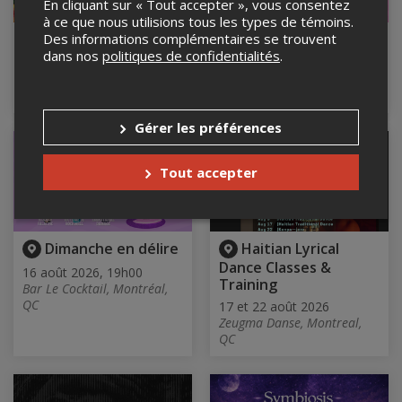
En cliquant sur « Tout accepter », vous consentez
à ce que nous utilisions tous les types de témoins.
GARDEN OF SHADE
Samedi mon kiki
Des informations complémentaires se trouvent
dans nos
politiques de confidentialités
.
15 août 2026, 19h00
15 août 2026, 21h00
Bar Le Cocktail, Montréal,
Bar Le Cocktail, Montréal,
QC
QC
Gérer les préférences
Tout accepter
Dimanche en délire
Haitian Lyrical
Dance Classes &
16 août 2026, 19h00
Training
Bar Le Cocktail, Montréal,
QC
17 et 22 août 2026
Zeugma Danse, Montreal,
QC