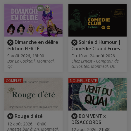
Dimanche en délire
Soirée d'Humour |
édition FIERTÉ
Comédie Club d'Ernest
9 août 2026, 19h00
Du 10 au 24 août 2026
Bar Le Cocktail, Montréal,
Chez Ernest - Comptoir de
QC
curiosités, Montréal, QC
COMPLET
NOUVELLE DATE
Rouge d'été
BON VENT x
DÉSACCORDS
12 août 2026, 18h00
Annette bar à vin, Montréal,
12 août 2026, 21h00