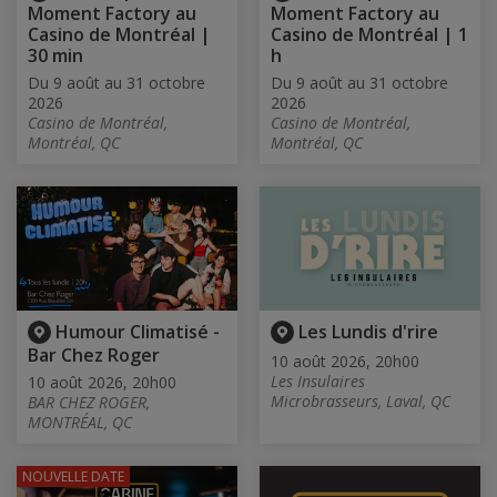
Moment Factory au
Moment Factory au
Casino de Montréal |
Casino de Montréal | 1
30 min
h
Du 9 août au 31 octobre
Du 9 août au 31 octobre
2026
2026
Casino de Montréal,
Casino de Montréal,
Montréal, QC
Montréal, QC
Humour Climatisé -
Les Lundis d'rire
Bar Chez Roger
10 août 2026, 20h00
Les Insulaires
10 août 2026, 20h00
Microbrasseurs, Laval, QC
BAR CHEZ ROGER,
MONTRÉAL, QC
NOUVELLE DATE