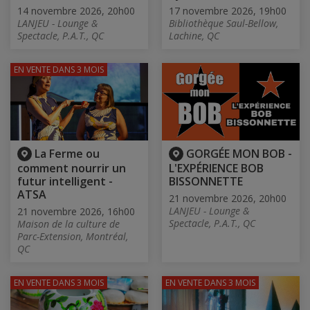
14 novembre 2026, 20h00
17 novembre 2026, 19h00
LANJEU - Lounge &
Bibliothèque Saul-Bellow,
Spectacle, P.A.T., QC
Lachine, QC
EN VENTE
DANS 3 MOIS
La Ferme ou
GORGÉE MON BOB -
comment nourrir un
L'EXPÉRIENCE BOB
futur intelligent -
BISSONNETTE
ATSA
21 novembre 2026, 20h00
LANJEU - Lounge &
21 novembre 2026, 16h00
Spectacle, P.A.T., QC
Maison de la culture de
Parc-Extension, Montréal,
QC
EN VENTE
DANS 3 MOIS
EN VENTE
DANS 3 MOIS