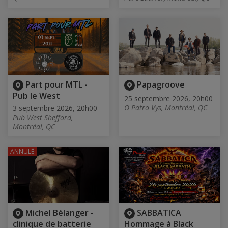
Part pour MTL -
Papagroove
Pub le West
25 septembre 2026, 20h00
O Patro Vys, Montréal, QC
3 septembre 2026, 20h00
Pub West Shefford,
Montréal, QC
ANNULÉ
Michel Bélanger -
SABBATICA
clinique de batterie
Hommage à Black