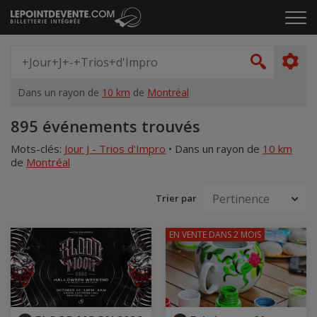
Passer
Cliq
au
pou
contenu
ouvr
Spectacle,
le
artiste,
Recher
men
lieu...
Dans un rayon de
10 km
de
Montréal
Accueil
895 événements trouvés
Mots-clés:
Jour J - Trios d'Impro
•
Dans un rayon de
10 km
de
Montréal
Trier par
EN VENTE
DANS 2 MOIS