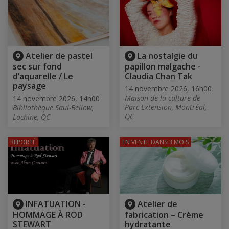
Atelier de pastel
La nostalgie du
sec sur fond
papillon malgache -
d’aquarelle / Le
Claudia Chan Tak
paysage
14 novembre 2026, 16h00
Maison de la culture de
14 novembre 2026, 14h00
Parc-Extension, Montréal,
Bibliothèque Saul-Bellow,
QC
Lachine, QC
REPORTÉ
EN VENTE
DANS 3 MOIS
INFATUATION -
Atelier de
HOMMAGE À ROD
fabrication – Crème
STEWART
hydratante