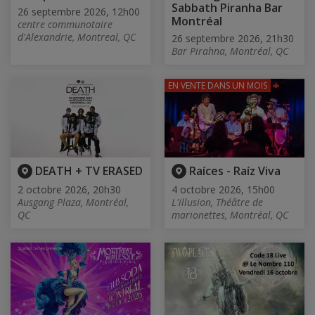
Sabbath Piranha Bar
26 septembre 2026, 12h00
Montréal
centre communotaire
d'Alexandrie, Montreal, QC
26 septembre 2026, 21h30
Bar Pirahna, Montréal, QC
EN VENTE
DANS UN MOIS
DEATH + TV ERASED
Raíces - Raíz Viva
2 octobre 2026, 20h30
4 octobre 2026, 15h00
Ausgang Plaza, Montréal,
L'illusion, Théâtre de
QC
marionettes, Montréal, QC