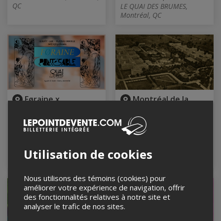
QC
LE QUAI DES BRUMES,
Montréal, QC
Føraine x
Montréal de la
Pontésable au Quai
folie : l’évolution des
des Brumes
droits en santé
mentale (balade à
13 août 2026, 21h30
pied)
Le Quai des Brumes,
Montréal, QC
15 août 2026, 10h00
Utilisation de cookies
CSN, Montréal, QC
Nous utilisons des témoins (cookies) pour
améliorer votre expérience de navigation, offrir
des fonctionnalités relatives à notre site et
analyser le trafic de nos sites.