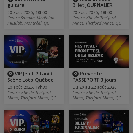
guitare
Billet JOURNALIER
20 août 2026, 18h00
20 août 2026, 18h00
Centre Sanaaq, Médialab-
Centre-ville de Thetford
musilab, Montréal, QC
Mines, Thetford Mines, QC
VIP Jeudi 20 août -
Prévente
Scène Loto-Québec
PASSEPORT 3 jours
20 août 2026, 18h30
Du 20 au 22 août 2026
Centre-ville de Thetford
Centre-ville de Thetford
Mines, Thetford Mines, QC
Mines, Thetford Mines, QC