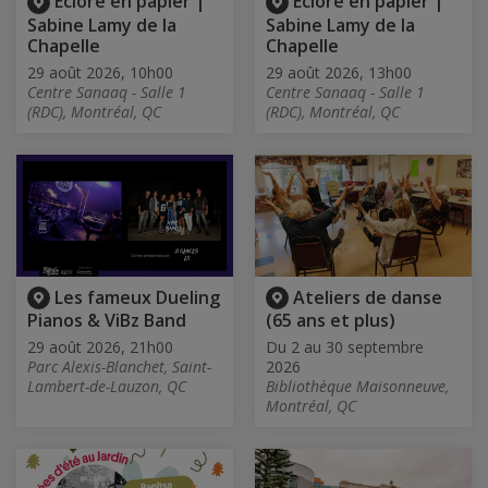
Éclore en papier |
Éclore en papier |
Sabine Lamy de la
Sabine Lamy de la
Chapelle
Chapelle
29 août 2026, 10h00
29 août 2026, 13h00
Centre Sanaaq - Salle 1
Centre Sanaaq - Salle 1
(RDC), Montréal, QC
(RDC), Montréal, QC
Les fameux Dueling
Ateliers de danse
Pianos & ViBz Band
(65 ans et plus)
29 août 2026, 21h00
Du 2 au 30 septembre
Parc Alexis-Blanchet, Saint-
2026
Lambert-de-Lauzon, QC
Bibliothèque Maisonneuve,
Montréal, QC