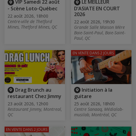
VIP Samedi 22 août
LE MEILLEUR
- Scène Loto-Québec
D’ASIATE EN COURT
2026
22 août 2026, 18h00
Centre-ville de Thetford
22 août 2026, 19h30
Mines, Thetford Mines, QC
Grande Salle Maison Mère
Baie-Saint-Paul, Baie-Saint-
Paul, QC
EN VENTE
DANS 2 JOURS
Drag Brunch au
Initiation à la
restaurant Chez Jimmy
guitare
23 août 2026, 12h00
25 août 2026, 18h00
Restaurant Jimmy, Montreal,
Centre Sanaaq, Médialab-
QC
musilab, Montréal, QC
EN VENTE
DANS 2 JOURS