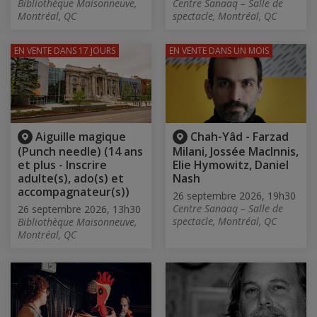
Bibliothèque Maisonneuve,
Centre Sanaaq – Salle de
Montréal, QC
spectacle, Montréal, QC
EN VENTE
DANS 17 JOURS
EN VENTE
DANS UN MOIS
Aiguille magique
Chah-Yâd - Farzad
(Punch needle) (14 ans
Milani, Jossée Maclnnis,
et plus - Inscrire
Elie Hymowitz, Daniel
adulte(s), ado(s) et
Nash
accompagnateur(s))
26 septembre 2026, 19h30
Centre Sanaaq – Salle de
26 septembre 2026, 13h30
spectacle, Montréal, QC
Bibliothèque Maisonneuve,
Montréal, QC