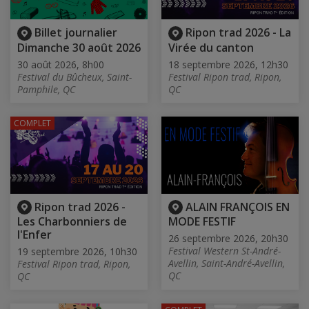
Billet journalier
Ripon trad 2026 - La
Dimanche 30 août 2026
Virée du canton
30 août 2026, 8h00
18 septembre 2026, 12h30
Festival du Bûcheux, Saint-
Festival Ripon trad, Ripon,
Pamphile, QC
QC
COMPLET
Ripon trad 2026 -
ALAIN FRANÇOIS EN
Les Charbonniers de
MODE FESTIF
l'Enfer
26 septembre 2026, 20h30
Festival Western St-André-
19 septembre 2026, 10h30
Avellin, Saint-André-Avellin,
Festival Ripon trad, Ripon,
QC
QC