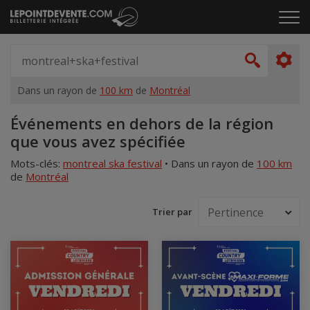
Passer
Cliq
au
pou
contenu
ouvr
Spectacle,
le
artiste,
Recher
men
lieu...
Dans un rayon de
100 km
de
Montréal
Accueil
Événements en dehors de la région
que vous avez spécifiée
Mots-clés:
montreal ska festival
•
Dans un rayon de
100 km
de
Montréal
Trier par