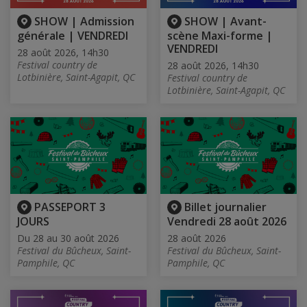
SHOW | Admission
SHOW | Avant-
générale | VENDREDI
scène Maxi-forme |
VENDREDI
28 août 2026, 14h30
Festival country de
28 août 2026, 14h30
Lotbinière, Saint-Agapit, QC
Festival country de
Lotbinière, Saint-Agapit, QC
PASSEPORT 3
Billet journalier
JOURS
Vendredi 28 août 2026
Du 28 au 30 août 2026
28 août 2026
Festival du Bûcheux, Saint-
Festival du Bûcheux, Saint-
Pamphile, QC
Pamphile, QC