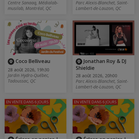
Centre Sanaaq, Médialab-
Parc Alexis-Blanchet, Saint-
musilab, Montréal, QC
Lambert-de-Lauzon, QC
Coco Belliveau
Jonathan Roy & DJ
Shieldie
28 août 2026, 19h30
Jardin Hydro-Québec,
28 août 2026, 20h00
Tadoussac, QC
Parc Alexis-Blanchet, Saint-
Lambert-de-Lauzon, QC
EN VENTE
DANS 6 JOURS
EN VENTE
DANS 6 JOURS