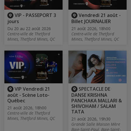
VIP - PASSEPORT 3
Vendredi 21 août -
jours
Billet JOURNALIER
Du 20 au 22 août 2026
21 août 2026, 18h00
Centre-ville de Thetford
Centre-ville de Thetford
Mines, Thetford Mines, QC
Mines, Thetford Mines, QC
VIP Vendredi 21
SPECTACLE DE
août - Scène Loto-
DANSE KRISHNA
Québec
PANCHAKA MALLARI &
SHIVOHAM / SALAM
21 août 2026, 18h00
TATA
Centre-ville de Thetford
Mines, Thetford Mines, QC
21 août 2026, 19h30
Grande Salle Maison Mère
Baie-Saint-Paul, Baie-Saint-