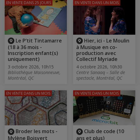
EN VENTE
DANS 25 JOURS
EN VENTE
DANS UN MOIS
Le P’tit Tintamarre
Hier, ici - Le Moulin
(18 à 36 mois -
à Musique en co-
Inscription enfant(s)
production avec
uniquement)
Collectif Myriade
3 octobre 2026, 10h15
4 octobre 2026, 10h30
Bibliothèque Maisonneuve,
Centre Sanaaq – Salle de
Montréal, QC
spectacle, Montréal, QC
EN VENTE
DANS UN MOIS
EN VENTE
DANS UN MOIS
Broder les mots -
Club de code (10
Mylène Boisvert
ans et plus)