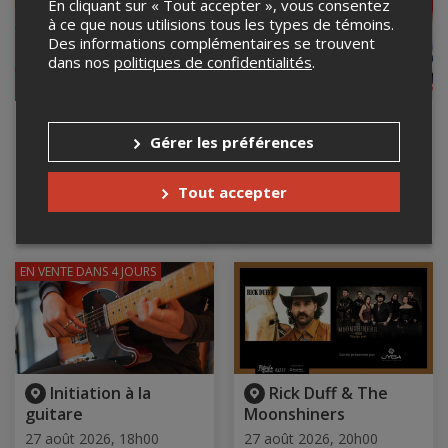
En cliquant sur « Tout accepter », vous consentez
à ce que nous utilisions tous les types de témoins.
Des informations complémentaires se trouvent
dans nos
politiques de confidentialités
.
Camping Rue Saint-
Contes pour minis
Pierre Enr. 628224,
(0-3 ans) - INSCRIRE LES
Gérer les préférences
Camping Forestier Enr.
ENFANTS UNIQUEMENT
628307, Camping
27 août 2026, 10h30
Tout accepter
Leblanc, Enr. 628306
Centre Sanaaq, salle 3,
Montréal, QC
Du 26 au 31 août 2026
EN VENTE
DANS 4 JOURS
Initiation à la
Rick Duff & The
guitare
Moonshiners
27 août 2026, 18h00
27 août 2026, 20h00