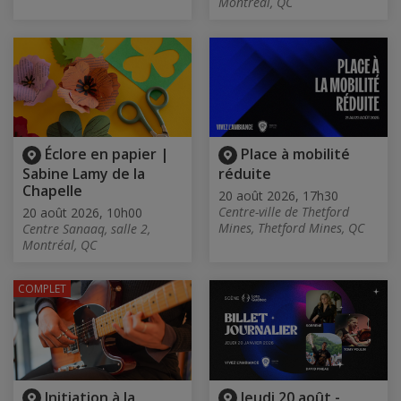
Montréal, QC
Éclore en papier |
Place à mobilité
Sabine Lamy de la
réduite
Chapelle
20 août 2026, 17h30
Centre-ville de Thetford
20 août 2026, 10h00
Mines, Thetford Mines, QC
Centre Sanaaq, salle 2,
Montréal, QC
COMPLET
Initiation à la
Jeudi 20 août -