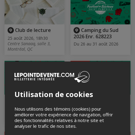
Club de lecture
Camping du Sud
2026 Enr. 628223
25 août 2026, 18h30
Centre Sanaaq, salle 3,
Du 26 au 31 août 2026
Montréal, QC
COMPLET
Utilisation de cookies
Camping Rue
Camping Rue
Industrielle Enr.
Principale Enr. 628222
Nous utilisons des témoins (cookies) pour
628354
Du 26 au 31 août 2026
améliorer votre expérience de navigation, offrir
Du 26 au 31 août 2026
des fonctionnalités relatives à notre site et
analyser le trafic de nos sites.
COMPLET
EN VENTE
DANS 4 JOURS