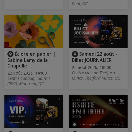
Paul, QC
Éclore en papier |
Samedi 22 août -
Sabine Lamy de la
Billet JOURNALIER
Chapelle
22 août 2026, 18h00
Centre-ville de Thetford
22 août 2026, 14h00
Mines, Thetford Mines, QC
Centre Sanaaq - Salle 1
(RDC), Montréal, QC