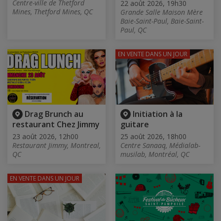
Centre-ville de Thetford
22 août 2026, 19h30
Mines, Thetford Mines, QC
Grande Salle Maison Mère
Baie-Saint-Paul, Baie-Saint-
Paul, QC
EN VENTE
DANS UN JOUR
Drag Brunch au
Initiation à la
restaurant Chez Jimmy
guitare
23 août 2026, 12h00
25 août 2026, 18h00
Restaurant Jimmy, Montreal,
Centre Sanaaq, Médialab-
QC
musilab, Montréal, QC
EN VENTE
DANS UN JOUR