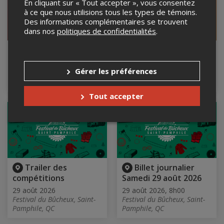
En cliquant sur « Tout accepter », vous consentez
à ce que nous utilisions tous les types de témoins.
Des informations complémentaires se trouvent
dans nos
politiques de confidentialités
.
VBUS | Navette
VBUS | Navette St-
Québec | VENDREDI
Apo & Laurier |
VENDREDI
Gérer les préférences
28 août 2026
28 août 2026
Tout accepter
Trailer des
Billet journalier
compétitions
Samedi 29 août 2026
29 août 2026
29 août 2026, 8h00
Festival du Bûcheux, Saint-
Festival du Bûcheux, Saint-
Pamphile, QC
Pamphile, QC