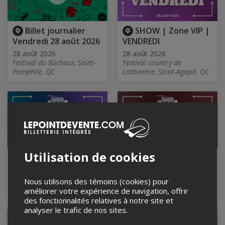
Billet journalier
SHOW | Zone VIP |
Vendredi 28 août 2026
VENDREDI
28 août 2026
28 août 2026
Festival du Bûcheux, Saint-
Festival country de
Pamphile, QC
Lotbinière, Saint-Agapit, QC
Utilisation de cookies
VBUS | Navette
VBUS | Navette
Lévis | VENDREDI
Lotbinière-Beauce |
VENDREDI
28 août 2026
Nous utilisons des témoins (cookies) pour
28 août 2026
améliorer votre expérience de navigation, offrir
des fonctionnalités relatives à notre site et
analyser le trafic de nos sites.