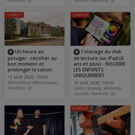
Montréal, QC
musilab, Montréal, QC
COMPLET
COMPLET
Un heure au
Coloriage du club
potager : récolter au
de lecture sur iPad (6
bon moment et
ans et plus) - INSCRIRE
prolonger la saison
LES ENFANTS
UNIQUEMENT
15 août 2026, 11h00
Bibliothèque Maisonneuve,
16 août 2026, 10h30
Montréal, QC
Centre Sanaaq, Médialab-
musilab, Montréal, QC
COMPLET