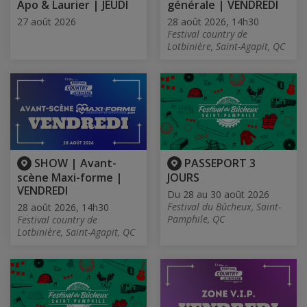
Apo & Laurier | JEUDI
générale | VENDREDI
27 août 2026
28 août 2026, 14h30
Festival country de
Lotbinière, Saint-Agapit, QC
SHOW | Avant-
PASSEPORT 3
scène Maxi-forme |
JOURS
VENDREDI
Du 28 au 30 août 2026
Festival du Bûcheux, Saint-
28 août 2026, 14h30
Pamphile, QC
Festival country de
Lotbinière, Saint-Agapit, QC