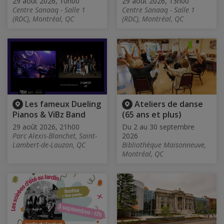
29 août 2026, 10h00
29 août 2026, 13h00
Centre Sanaaq - Salle 1
Centre Sanaaq - Salle 1
(RDC), Montréal, QC
(RDC), Montréal, QC
Les fameux Dueling
Ateliers de danse
Pianos & ViBz Band
(65 ans et plus)
29 août 2026, 21h00
Du 2 au 30 septembre
Parc Alexis-Blanchet, Saint-
2026
Lambert-de-Lauzon, QC
Bibliothèque Maisonneuve,
Montréal, QC