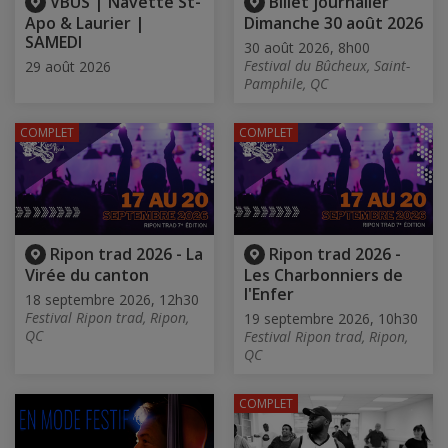
VBUS | Navette St-
Billet journalier
Apo & Laurier |
Dimanche 30 août 2026
SAMEDI
30 août 2026, 8h00
Festival du Bûcheux, Saint-
29 août 2026
Pamphile, QC
COMPLET
COMPLET
Ripon trad 2026 - La
Ripon trad 2026 -
Virée du canton
Les Charbonniers de
l'Enfer
18 septembre 2026, 12h30
Festival Ripon trad, Ripon,
19 septembre 2026, 10h30
QC
Festival Ripon trad, Ripon,
QC
COMPLET