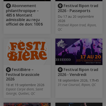
Abonnement
Festival Ripon trad
philanthropique –
2026 - Passeports
485 $ Montant
Du 17 au 20 septembre
admissible au reçu
2026
officiel de don: 100 $
Festival Ripon trad, Ripon,
QC
FestiBière –
Festival Ripon trad
Festival brassicole
2026 - Vendredi
2026
18 septembre 2026, 17h45
31 rue Coursol, Ripon, QC
18 et 19 septembre 2026
Espace Carpe diem, Saint
George, Quebec, QC