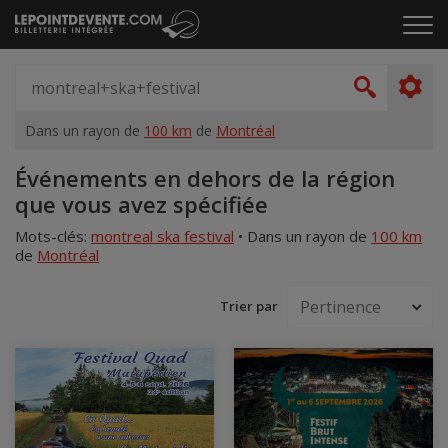
Passer
Cliq
au
pou
contenu
ouvr
Spectacle,
le
artiste,
Recher
men
lieu...
Dans un rayon de
100 km
de
Montréal
Accueil
Événements en dehors de la région
que vous avez spécifiée
Mots-clés:
montreal ska festival
•
Dans un rayon de
100 km
de
Montréal
Trier par