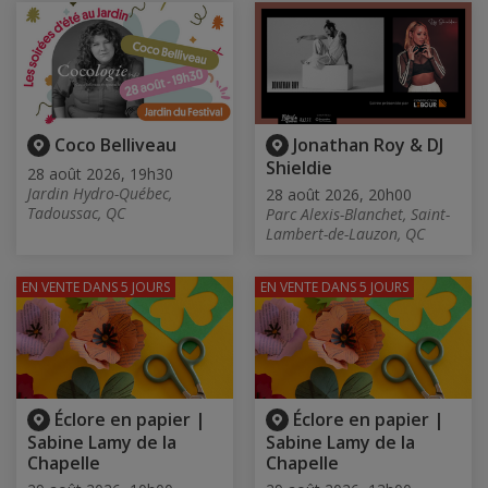
Coco Belliveau
Jonathan Roy & DJ
Shieldie
28 août 2026, 19h30
Jardin Hydro-Québec,
28 août 2026, 20h00
Tadoussac, QC
Parc Alexis-Blanchet, Saint-
Lambert-de-Lauzon, QC
EN VENTE
DANS 5 JOURS
EN VENTE
DANS 5 JOURS
Éclore en papier |
Éclore en papier |
Sabine Lamy de la
Sabine Lamy de la
Chapelle
Chapelle