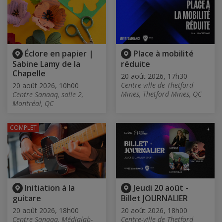
Éclore en papier |
Place à mobilité
Sabine Lamy de la
réduite
Chapelle
20 août 2026, 17h30
Centre-ville de Thetford
20 août 2026, 10h00
Mines, Thetford Mines, QC
Centre Sanaaq, salle 2,
Montréal, QC
COMPLET
Initiation à la
Jeudi 20 août -
guitare
Billet JOURNALIER
20 août 2026, 18h00
20 août 2026, 18h00
Centre Sanaaq, Médialab-
Centre-ville de Thetford