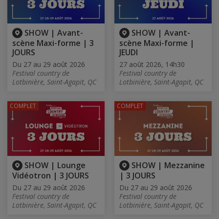
SHOW | Avant-
SHOW | Avant-
scène Maxi-forme | 3
scène Maxi-forme |
JOURS
JEUDI
Du 27 au 29 août 2026
27 août 2026, 14h30
Festival country de
Festival country de
Lotbinière, Saint-Agapit, QC
Lotbinière, Saint-Agapit, QC
COMPLET
COMPLET
SHOW | Lounge
SHOW | Mezzanine
Vidéotron | 3 JOURS
| 3 JOURS
Du 27 au 29 août 2026
Du 27 au 29 août 2026
Festival country de
Festival country de
Lotbinière, Saint-Agapit, QC
Lotbinière, Saint-Agapit, QC