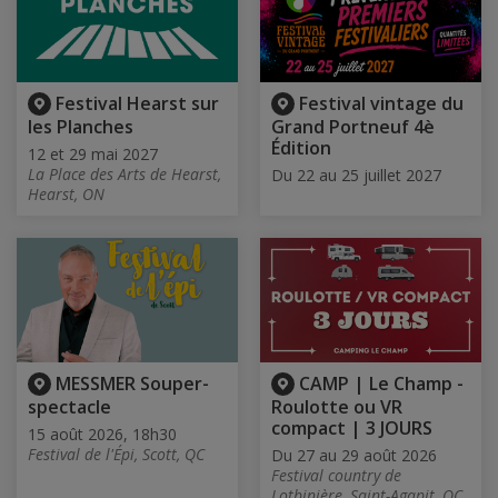
Festival Hearst sur
Festival vintage du
les Planches
Grand Portneuf 4è
Édition
12 et 29 mai 2027
La Place des Arts de Hearst,
Du 22 au 25 juillet 2027
Hearst, ON
MESSMER Souper-
CAMP | Le Champ -
spectacle
Roulotte ou VR
compact | 3 JOURS
15 août 2026, 18h30
Festival de l'Épi, Scott, QC
Du 27 au 29 août 2026
Festival country de
Lotbinière, Saint-Agapit, QC