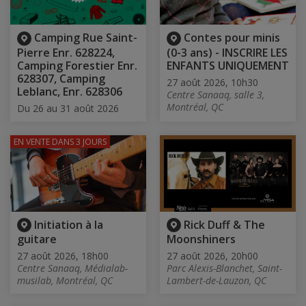
Camping Rue Saint-
Contes pour minis
Pierre Enr. 628224,
(0-3 ans) - INSCRIRE LES
Camping Forestier Enr.
ENFANTS UNIQUEMENT
628307, Camping
27 août 2026, 10h30
Leblanc, Enr. 628306
Centre Sanaaq, salle 3,
Montréal, QC
Du 26 au 31 août 2026
EN VENTE
DANS 3 JOURS
Initiation à la
Rick Duff & The
guitare
Moonshiners
27 août 2026, 18h00
27 août 2026, 20h00
Centre Sanaaq, Médialab-
Parc Alexis-Blanchet, Saint-
musilab, Montréal, QC
Lambert-de-Lauzon, QC