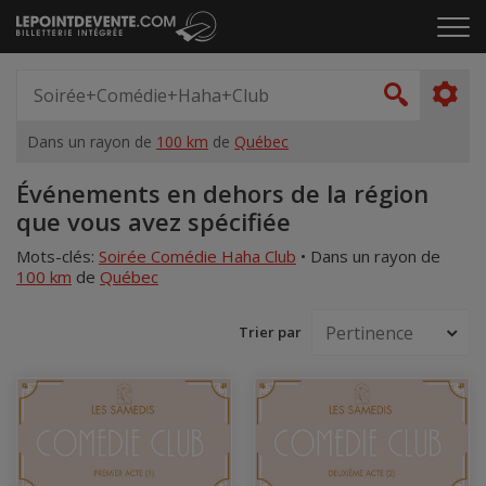
Passer
Cliq
au
pou
contenu
ouvr
Spectacle,
le
artiste,
Recher
men
lieu...
Dans un rayon de
100 km
de
Québec
Accueil
Événements en dehors de la région
que vous avez spécifiée
Mots-clés:
Soirée Comédie Haha Club
•
Dans un rayon de
100 km
de
Québec
Trier par