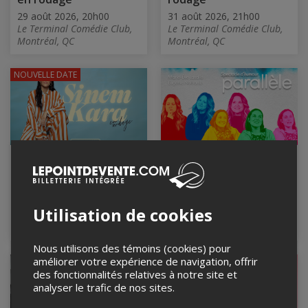
29 août 2026, 20h00
31 août 2026, 21h00
Le Terminal Comédie Club,
Le Terminal Comédie Club,
Montréal, QC
Montréal, QC
NOUVELLE DATE
Sinem Kara - En
Marie-Eve Lasalle
rodage
et Eugénie Nothomb -
Parallèle
5 septembre 2026, 18h00
Le Terminal Comédie Club,
5 septembre 2026, 20h00
Utilisation de cookies
Montréal, QC
Le Terminal Comédie Club,
Montréal, QC
Nous utilisons des témoins (cookies) pour
améliorer votre expérience de navigation, offrir
des fonctionnalités relatives à notre site et
analyser le trafic de nos sites.