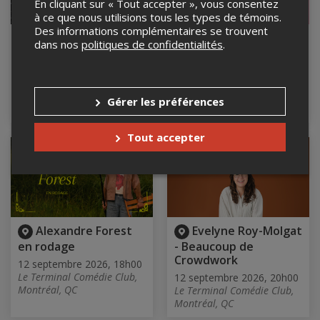
En cliquant sur « Tout accepter », vous consentez
à ce que nous utilisions tous les types de témoins.
Des informations complémentaires se trouvent
Jean-Michel Elie -
Cathy Gauthier- en
dans nos
politiques de confidentialités
.
Rodage
rodage
Du 8 au 23 septembre
9 septembre 2026, 19h00
2026
Le Terminal Comédie Club,
Le Terminal Comédie Club,
Montréal, QC
Gérer les préférences
Montréal, QC
Tout accepter
Alexandre Forest
Evelyne Roy-Molgat
en rodage
- Beaucoup de
Crowdwork
12 septembre 2026, 18h00
Le Terminal Comédie Club,
12 septembre 2026, 20h00
Montréal, QC
Le Terminal Comédie Club,
Montréal, QC