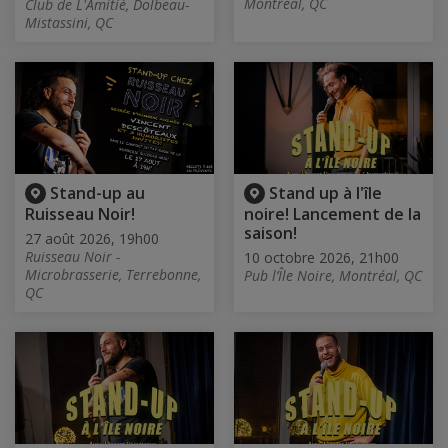
Montréal, QC
Club de L'Amitié, Dolbeau-
Mistassini, QC
Stand-up au
Stand up à l'île
Ruisseau Noir!
noire! Lancement de la
saison!
27 août 2026, 19h00
Ruisseau Noir -
10 octobre 2026, 21h00
Microbrasserie, Terrebonne,
Pub l’Île Noire, Montréal, QC
QC