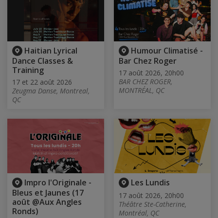
Haitian Lyrical
Humour Climatisé -
Dance Classes &
Bar Chez Roger
Training
17 août 2026, 20h00
BAR CHEZ ROGER,
17 et 22 août 2026
MONTRÉAL, QC
Zeugma Danse, Montreal,
QC
Impro l'Originale -
Les Lundis
Bleus et Jaunes (17
17 août 2026, 20h00
août @Aux Angles
Théâtre Ste-Catherine,
Ronds)
Montréal, QC