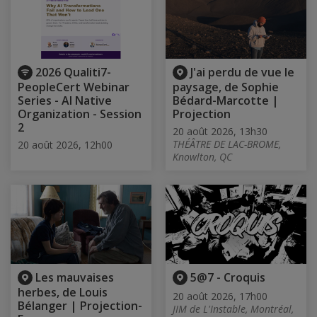
2026 Qualiti7-
J'ai perdu de vue le
PeopleCert Webinar
paysage, de Sophie
Series - AI Native
Bédard-Marcotte |
Organization - Session
Projection
2
20 août 2026, 13h30
THÉÂTRE DE LAC-BROME,
20 août 2026, 12h00
Knowlton, QC
Les mauvaises
5@7 - Croquis
herbes, de Louis
20 août 2026, 17h00
Bélanger | Projection-
JIM de L'Instable, Montréal,