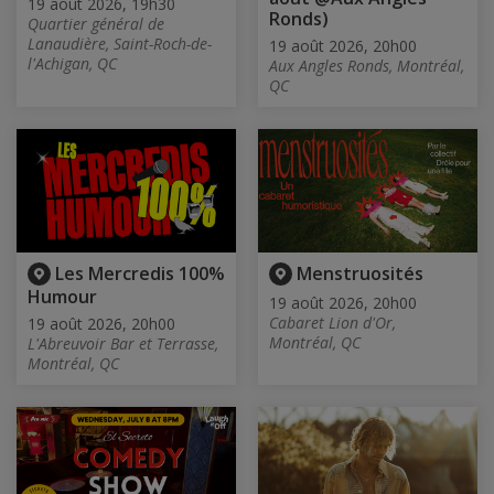
19 août 2026, 19h30
Ronds)
Quartier général de
Lanaudière, Saint-Roch-de-
19 août 2026, 20h00
l'Achigan, QC
Aux Angles Ronds, Montréal,
QC
Les Mercredis 100%
Menstruosités
Humour
19 août 2026, 20h00
Cabaret Lion d'Or,
19 août 2026, 20h00
Montréal, QC
L'Abreuvoir Bar et Terrasse,
Montréal, QC