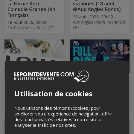
La Ferme Kerr
vs Jaunes (18 août
Comedie Grange (en
@Aux Angles Ronds)
Français)
18 août 2026, 20h00
Aux Angles Ronds, Montréal,
18 août 2026, 20h00
QC
La Ferme Kerr, Gore, QC
LOU K + CHENIER @
Full Gisèle!
Quai des brumes,
18 août 2026, 21h00
Montréal
Utilisation de cookies
Cabaret Mado, Montréal,
QC
18 août 2026, 20h00
LE QUAI DES BRUMES,
Nous utilisons des témoins (cookies) pour
Montréal, QC
améliorer votre expérience de navigation, offrir
des fonctionnalités relatives à notre site et
analyser le trafic de nos sites.