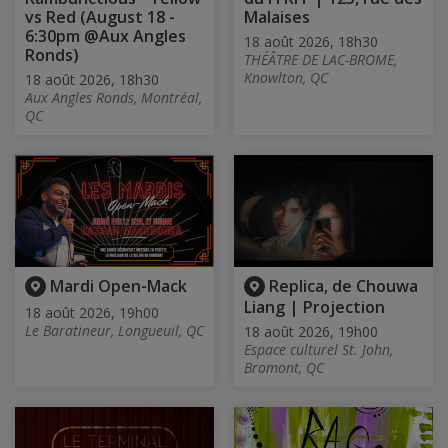
vs Red (August 18 -
Malaises
6:30pm @Aux Angles
18 août 2026, 18h30
Ronds)
THÉÂTRE DE LAC-BROME,
Knowlton, QC
18 août 2026, 18h30
Aux Angles Ronds, Montréal,
QC
Mardi Open-Mack
Replica, de Chouwa
Liang | Projection
18 août 2026, 19h00
Le Baratineur, Longueuil, QC
18 août 2026, 19h00
Espace culturel St. John,
Bromont, QC