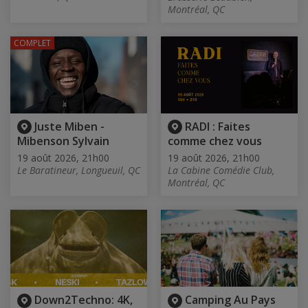
Montréal, QC
COMPLET
Juste Miben -
RADI : Faites
Mibenson Sylvain
comme chez vous
19 août 2026, 21h00
19 août 2026, 21h00
Le Baratineur, Longueuil, QC
La Cabine Comédie Club,
Montréal, QC
Down2Techno: 4K,
Camping Au Pays