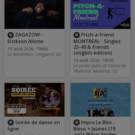
ZAGAZOW -
Pitch-a-friend
Erickson Alisme
MONTREAL - Singles
25-40 & friends
19 août 2026, 19h00
(english edition)
Le Baratineur, Longueuil, QC
19 août 2026, 19h30
Le Jardin patio at Casino de
Montréal, Montreal, QC
Soirée de danse en
Impro Le Bloc -
ligne
Bleus + Jaunes (19
août @Aux Angles