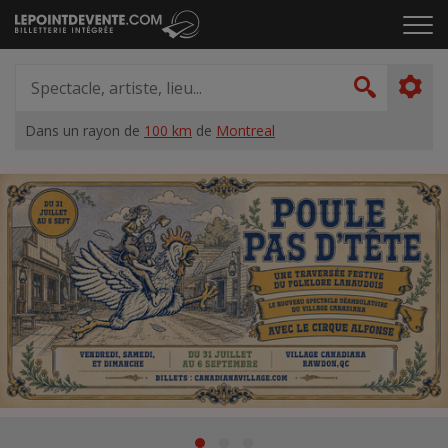
Passer
Cliq
au
pou
contenu
ouvr
Spectacle,
le
artiste,
Recher
men
lieu...
Dans un rayon de
100 km
de
Montreal
Accueil
Suggestions