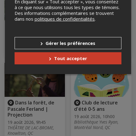
En cliquant sur « Tout accepter », vous consentez
à ce que nous utilisions tous les types de témoins.
Des informations complémentaires se trouvent
dans nos
politiques de confidentialités
.
Les chiennes à
English & French
Jacques sur la route
Stand-Up Comedy
18 août 2026, 21h00
18 août 2026, 22h00
Gérer les préférences
Le Terminal Comédie Club,
NsurMackay, Montréal, QC
Montréal, QC
Tout accepter
Dans la forêt, de
Club de lecture
Pascale Ferland |
d'été 0-5 ans
Projection
19 août 2026, 10h00
Bibliothèque Yves Ryan,
19 août 2026, 9h45
Montréal Nord, QC
THÉÂTRE DE LAC-BROME,
Knowlton, QC