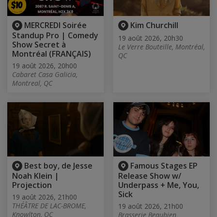
MERCREDI Soirée
Kim Churchill
Standup Pro | Comedy
19 août 2026, 20h30
Show Secret à
Le Verre Bouteille, Montréal,
Montréal (FRANÇAIS)
QC
19 août 2026, 20h00
Cabaret Casa Galicia,
Montreal, QC
Best boy, de Jesse
Famous Stages EP
Noah Klein |
Release Show w/
Projection
Underpass + Me, You,
Sick
19 août 2026, 21h00
THÉÂTRE DE LAC-BROME,
19 août 2026, 21h00
Knowlton, QC
Brasserie Beaubien,