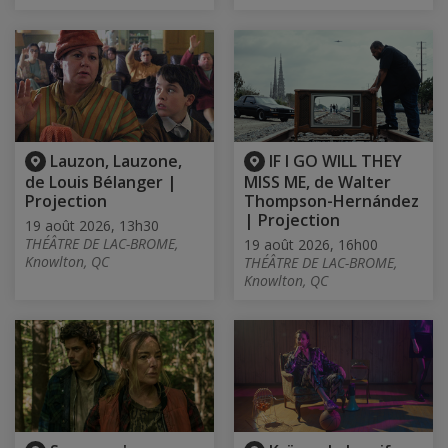
Lauzon, Lauzone,
IF I GO WILL THEY
de Louis Bélanger |
MISS ME, de Walter
Projection
Thompson-Hernández
| Projection
19 août 2026, 13h30
THÉÂTRE DE LAC-BROME,
19 août 2026, 16h00
Knowlton, QC
THÉÂTRE DE LAC-BROME,
Knowlton, QC