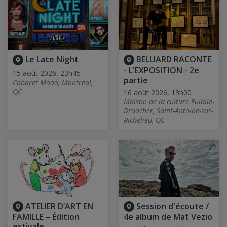
Le Late Night
BELLIARD RACONTE
- L'EXPOSITION - 2e
15 août 2026, 23h45
partie
Cabaret Mado, Montréal,
QC
16 août 2026, 13h00
Maison de la culture Eulalie-
Druocher, Saint-Antoine-sur-
Richelieu, QC
ATELIER D’ART EN
Session d'écoute /
FAMILLE – Édition
4e album de Mat Vezio
estivale