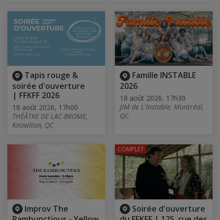
Tapis rouge &
Famille INSTABLE
soirée d'ouverture
2026
| FFKFF 2026
18 août 2026, 17h30
JIM de L'Instable, Montréal,
18 août 2026, 17h00
QC
THÉÂTRE DE LAC-BROME,
Knowlton, QC
COMPLET
Improv The
Soirée d'ouverture
Rambunctious - Yellow
du FFKFF | 125, rue des