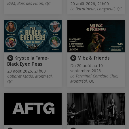
BAM, Bois-des-Filion, QC
20 août 2026, 21h00
Le Baratineur, Longueuil, QC
Krystella Fame-
Mibz & friends
Black Eyed Peas
Du 20 août au 10
septembre 2026
20 août 2026, 21h00
Le Terminal Comédie Club,
Cabaret Mado, Montréal,
Montréal, QC
QC