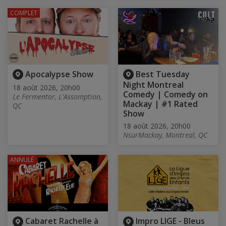
COMPLET
Apocalypse Show
Best Tuesday
Night Montreal
18 août 2026, 20h00
Comedy | Comedy on
Le Fermentor, L'Assomption,
Mackay | #1 Rated
QC
Show
18 août 2026, 20h00
NsurMackay, Montreal, QC
ANNULÉ
Cabaret Rachelle à
Impro LIGE - Bleus