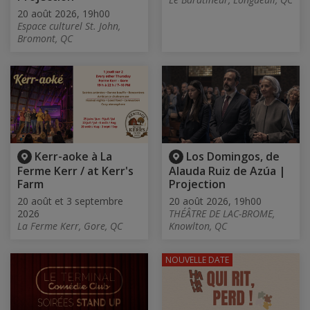
20 août 2026, 19h00
Espace culturel St. John,
Bromont, QC
Kerr-aoke à La
Los Domingos, de
Ferme Kerr / at Kerr's
Alauda Ruiz de Azúa |
Farm
Projection
20 août et 3 septembre
20 août 2026, 19h00
2026
THÉÂTRE DE LAC-BROME,
La Ferme Kerr, Gore, QC
Knowlton, QC
NOUVELLE DATE