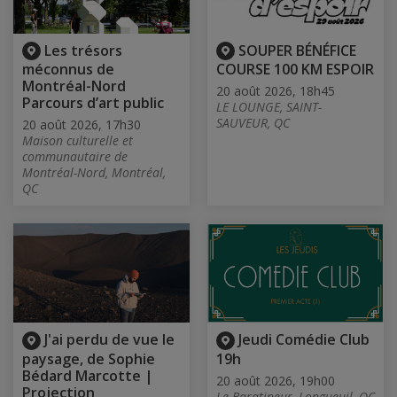
Les trésors
SOUPER BÉNÉFICE
méconnus de
COURSE 100 KM ESPOIR
Montréal-Nord
20 août 2026, 18h45
Parcours d’art public
LE LOUNGE, SAINT-
SAUVEUR, QC
20 août 2026, 17h30
Maison culturelle et
communautaire de
Montréal-Nord, Montréal,
QC
J'ai perdu de vue le
Jeudi Comédie Club
paysage, de Sophie
19h
Bédard Marcotte |
20 août 2026, 19h00
Projection
Le Baratineur, Longueuil, QC