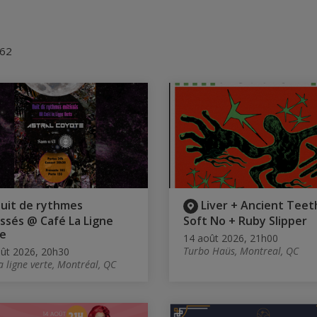
 62
uit de rythmes
Liver + Ancient Teet
ssés @ Café La Ligne
Soft No + Ruby Slipper
e
14 août 2026, 21h00
Turbo Haüs, Montreal, QC
ût 2026, 20h30
a ligne verte, Montréal, QC