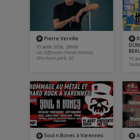
Pierre Verville
R
DOMI
15 août 2026, 20h00
BEA
Les Diffusions Pointe-Valaine,
Otterburn park, QC
15 ao
Turbo
Soul n Bones à Varennes
A