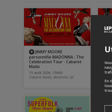
Ut
JIMMY MOORE
J
personnifie MADONNA : The
pers
Celebration Tour - Cabaret
Cele
Nous
Mado
Mad
navi
traf
15 août 2026, 15h00
15 ao
Cabaret Mado, Montréal, QC
Cabar
En c
tous
tro