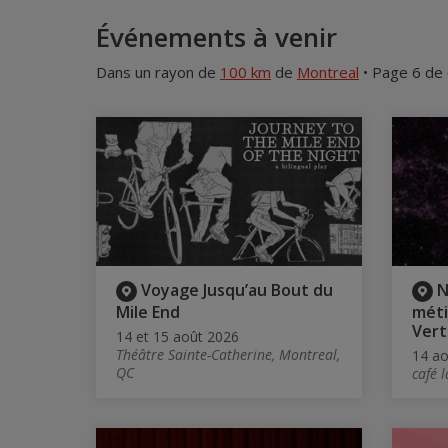
Événements à venir
Dans un rayon de
100 km
de
Montreal
• Page 6 de
Voyage Jusqu’au Bout du
N
Mile End
méti
Vert
14 et 15 août 2026
Théâtre Sainte-Catherine, Montreal,
14 ao
QC
café l