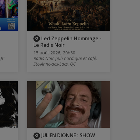
Led Zeppelin Hommage -
Le Radis Noir
15 août 2026, 20h30
 QC
Radis Noir pub nordique et café,
Ste-Anne-des-Lacs, QC
JULIEN DIONNE : SHOW