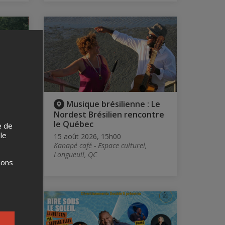
s du
Musique brésilienne : Le
t
Nordest Brésilien rencontre
le Québec
e de
 le
15 août 2026, 15h00
Kanapé café - Espace culturel,
Longueuil, QC
éal,
ions