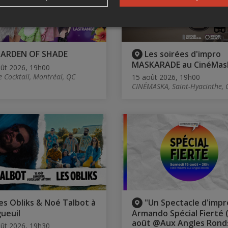
ARDEN OF SHADE
Les soirées d'impro
MASKARADE au CinéMas
ût 2026, 19h00
e Cocktail, Montréal, QC
15 août 2026, 19h00
CINÉMASKA, Saint-Hyacinthe, 
es Obliks & Noé Talbot à
"Un Spectacle d'impr
ueuil
Armando Spécial Fierté 
août @Aux Angles Rond
ût 2026, 19h30