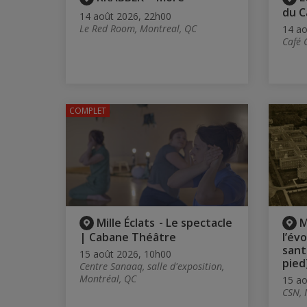
du C
14 août 2026, 22h00
Le Red Room, Montreal, QC
14 ao
Café 
COMPLET
Mille Éclats - Le spectacle
M
| Cabane Théâtre
l’év
sant
15 août 2026, 10h00
pied
Centre Sanaaq, salle d'exposition,
Montréal, QC
15 ao
CSN, 