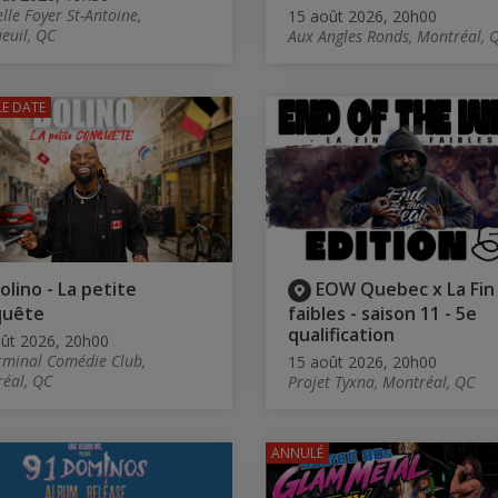
lle Foyer St-Antoine,
15 août 2026, 20h00
euil, QC
Aux Angles Ronds, Montréal, 
E DATE
olino - La petite
EOW Quebec x La Fin
quête
faibles - saison 11 - 5e
qualification
ût 2026, 20h00
rminal Comédie Club,
15 août 2026, 20h00
éal, QC
Projet Tyxna, Montréal, QC
ANNULÉ