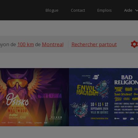
Aide
Blogue
Contact
Emplois
ayon de
100 km
de
Montreal
Rechercher partout