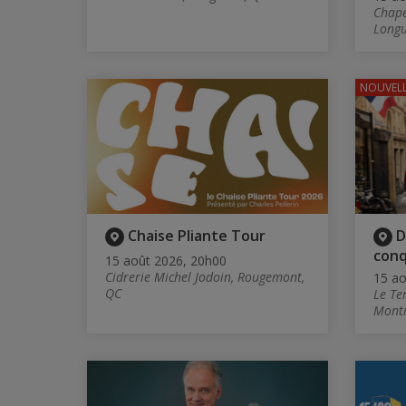
Chape
Longu
NOUVELL
Chaise Pliante Tour
D
con
15 août 2026, 20h00
Cidrerie Michel Jodoin, Rougemont,
15 ao
QC
Le Te
Montr