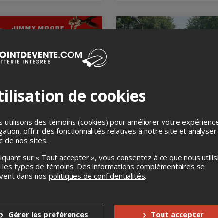
ilisation de cookies
IMMY MOORE
Les trésors méconnu
onnifie MADONNA: The
district François-Perraul
bration Tour - Cabaret
avec la Maison MONA
 utilisons des témoins (cookies) pour améliorer votre expérienc
o
(activité à vélo)
gation, offrir des fonctionnalités relatives à notre site et analyser
ic de nos sites.
ût 2026, 15h00
15 août 2026, 15h00
et Mado, Montréal, QC
Parc François-Perrault, Montr
liquant sur « Tout accepter », vous consentez à ce que nous utilis
QC
 les types de témoins. Des informations complémentaires se
uvent dans nos
politiques de confidentialités
.
Gérer les préférences
Tout accepter