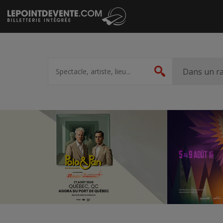
Passer
au
contenu
Spectacle,
artiste,
Dans un r
Rechercher
lieu...
Accueil
Suggestions