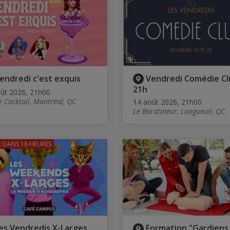
endredi c'est exquis
Vendredi Comédie Cl
21h
ût 2026, 21h00
e Cocktail, Montréal, QC
14 août 2026, 21h00
Le Baratineur, Longueuil, QC
E
DANS 18 HEURES
es Vendredis X-Larges
Formation "Gardiens