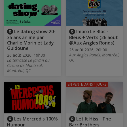
Le dating show 20-
Impro Le Bloc -
35 ans animé par
Bleus + Verts (26 août
Charlie Morin et Lady
@Aux Angles Ronds)
Guidoune
26 août 2026, 20h00
Aux Angles Ronds, Montréal,
26 août 2026, 19h30
QC
La terrasse Le jardin du
Casino de Montréal,
Montréal, QC
EN VENTE
DANS 4 JOURS
Les Mercredis 100%
Let It Hiss - The
Humour
Barr Brothers