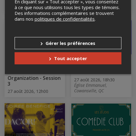
En cliquant sur « Tout accepter », vous consentez
Le Quai des Brumes,
Le Red Room, Montréal, QC
à ce que nous utilisions tous les types de témoins.
Montréal, QC
Des informations complémentaires se trouvent
dans nos
politiques de confidentialités
.
Gérer les préférences
Tout accepter
2026 Qualiti7-
Lancement de
PeopleCert Webinar
programmation 2026-
Series - AI Native
2027
Organization - Session
27 août 2026, 18h30
3
Église Emmanuel,
Cowansville, QC
27 août 2026, 12h00