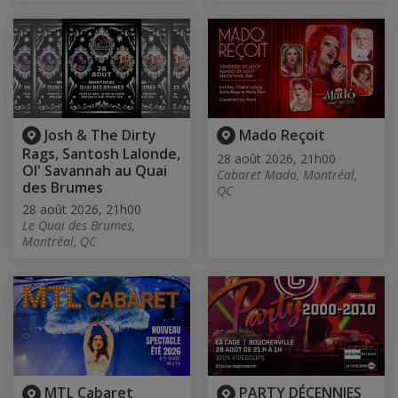
Josh & The Dirty
Mado Reçoit
Rags, Santosh Lalonde,
28 août 2026, 21h00
Ol' Savannah au Quai
Cabaret Mado, Montréal,
des Brumes
QC
28 août 2026, 21h00
Le Quai des Brumes,
Montréal, QC
MTL Cabaret
PARTY DÉCENNIES