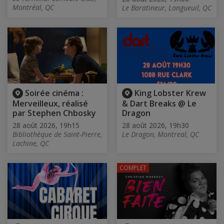
Montréal, QC
Le Baratineur, Longueuil, QC
Soirée cinéma :
King Lobster Krew
Merveilleux, réalisé
& Dart Breaks @ Le
par Stephen Chbosky
Dragon
28 août 2026, 19h15
28 août 2026, 19h30
Bibliothèque de Saint-Pierre,
Le Dragon, Montreal, QC
Lachine, QC
COMPLET