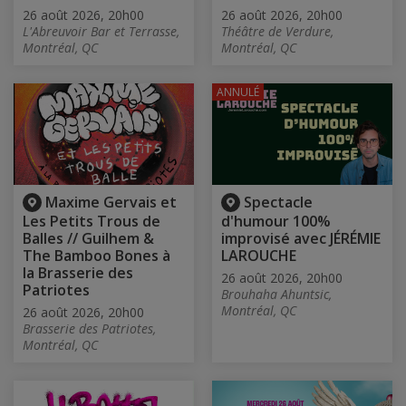
26 août 2026, 20h00
26 août 2026, 20h00
L'Abreuvoir Bar et Terrasse,
Théâtre de Verdure,
Montréal, QC
Montréal, QC
ANNULÉ
Maxime Gervais et
Spectacle
Les Petits Trous de
d'humour 100%
Balles // Guilhem &
improvisé avec JÉRÉMIE
The Bamboo Bones à
LAROUCHE
la Brasserie des
26 août 2026, 20h00
Patriotes
Brouhaha Ahuntsic,
Montréal, QC
26 août 2026, 20h00
Brasserie des Patriotes,
Montréal, QC