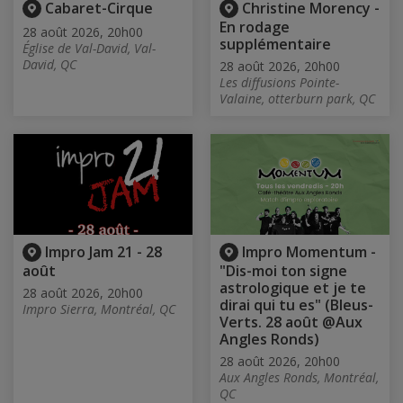
Cabaret-Cirque
Christine Morency -
En rodage
28 août 2026, 20h00
supplémentaire
Église de Val-David, Val-
David, QC
28 août 2026, 20h00
Les diffusions Pointe-
Valaine, otterburn park, QC
Impro Jam 21 - 28
Impro Momentum -
août
"Dis-moi ton signe
astrologique et je te
28 août 2026, 20h00
dirai qui tu es" (Bleus-
Impro Sierra, Montréal, QC
Verts. 28 août @Aux
Angles Ronds)
28 août 2026, 20h00
Aux Angles Ronds, Montréal,
QC