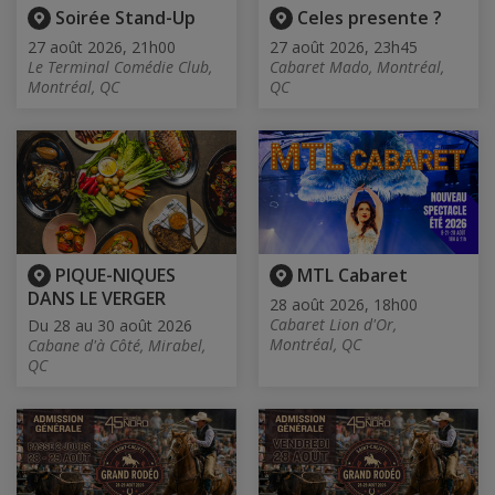
Soirée Stand-Up
Celes presente ?
27 août 2026, 21h00
27 août 2026, 23h45
Le Terminal Comédie Club,
Cabaret Mado, Montréal,
Montréal, QC
QC
PIQUE-NIQUES
MTL Cabaret
DANS LE VERGER
28 août 2026, 18h00
Cabaret Lion d'Or,
Du 28 au 30 août 2026
Montréal, QC
Cabane d'à Côté, Mirabel,
QC