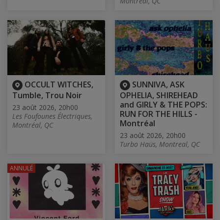
Montréal, QC
OCCULT WITCHES,
SUNNIVA, ASK
Tumble, Trou Noir
OPHELIA, SHIREHEAD
and GIRLY & THE POPS:
23 août 2026, 20h00
RUN FOR THE HILLS -
Les Foufounes Électriques,
Montréal
Montréal, QC
23 août 2026, 20h00
Turbo Haüs, Montreal, QC
ANNULÉ