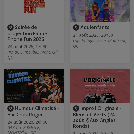
Soirée de
Adulenfants
projection Faune
24 août 2026, 20h00
Phone Fun 2026
café la ligne verte, Montréal,
QC
24 août 2026, 17h30
JIM de L'Instable, Montréal,
QC
Humour Climatisé -
Impro l'Originale -
Bar Chez Roger
Bleus et Verts (24
août @Aux Angles
24 août 2026, 20h00
Ronds)
BAR CHEZ ROGER,
MONTRÉAL, QC
24 août 2026, 20h00