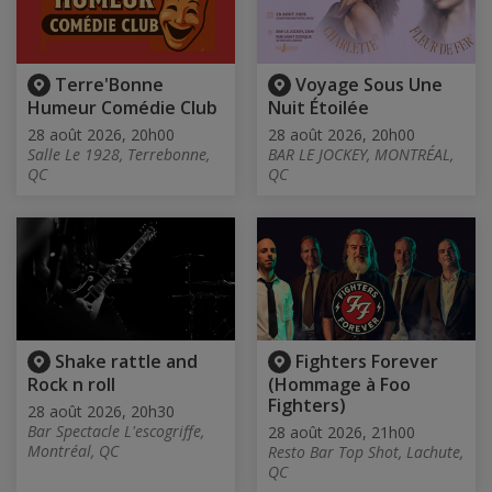
Terre'Bonne
Voyage Sous Une
Humeur Comédie Club
Nuit Étoilée
28 août 2026, 20h00
28 août 2026, 20h00
Salle Le 1928, Terrebonne,
BAR LE JOCKEY, MONTRÉAL,
QC
QC
Shake rattle and
Fighters Forever
Rock n roll
(Hommage à Foo
Fighters)
28 août 2026, 20h30
Bar Spectacle L'escogriffe,
28 août 2026, 21h00
Montréal, QC
Resto Bar Top Shot, Lachute,
QC