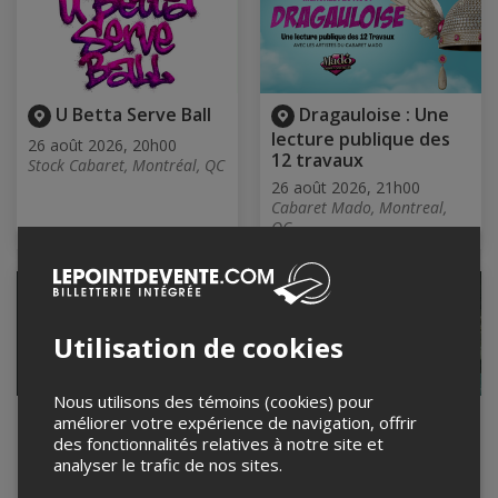
U Betta Serve Ball
Dragauloise : Une
lecture publique des
26 août 2026, 20h00
12 travaux
Stock Cabaret, Montréal, QC
26 août 2026, 21h00
Cabaret Mado, Montreal,
QC
Utilisation de cookies
Nous utilisons des témoins (cookies) pour
Sam Krüger + Invité
Down2Techno:
améliorer votre expérience de navigation, offrir
Spécial @ Quai Des
Aurelie Schleger,
des fonctionnalités relatives à notre site et
Brumes
Marciana, Zeno
analyser le trafic de nos sites.
26 août 2026, 21h30
26 août 2026, 22h00