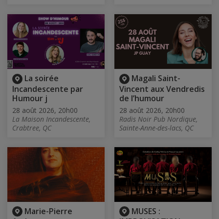
La soirée
Magali Saint-
Incandescente par
Vincent aux Vendredis
Humour j
de l’humour
28 août 2026, 20h00
28 août 2026, 20h00
La Maison Incandescente,
Radis Noir Pub Nordique,
Crabtree, QC
Sainte-Anne-des-lacs, QC
Marie-Pierre
MUSES :