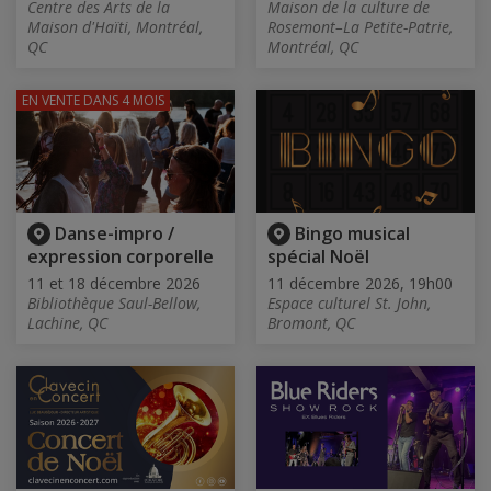
Centre des Arts de la
Maison de la culture de
Maison d'Haïti, Montréal,
Rosemont–La Petite-Patrie,
QC
Montréal, QC
EN VENTE
DANS 4 MOIS
Danse-impro /
Bingo musical
expression corporelle
spécial Noël
11 et 18 décembre 2026
11 décembre 2026, 19h00
Bibliothèque Saul-Bellow,
Espace culturel St. John,
Lachine, QC
Bromont, QC