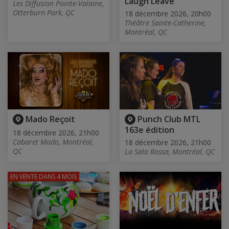
Laugh Leave"
Les Diffusion Pointe-Valaine,
Otterburn Park, QC
18 décembre 2026, 20h00
Théâtre Sainte-Catherine,
Montréal, QC
Mado Reçoit
Punch Club MTL
163e édition
18 décembre 2026, 21h00
Cabaret Mado, Montréal,
18 décembre 2026, 21h00
QC
La Sala Rossa, Montréal, QC
EN VENTE
DANS 4 MOIS