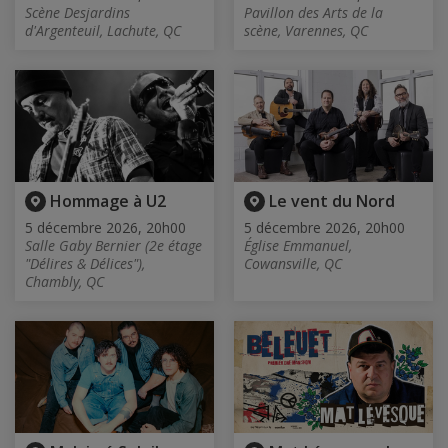
Scène Desjardins
Pavillon des Arts de la
d'Argenteuil, Lachute, QC
scène, Varennes, QC
Hommage à U2
Le vent du Nord
5 décembre 2026, 20h00
5 décembre 2026, 20h00
Salle Gaby Bernier (2e étage
Église Emmanuel,
"Délires & Délices"),
Cowansville, QC
Chambly, QC