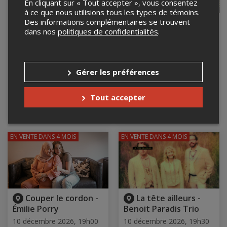
En cliquant sur « Tout accepter », vous consentez
à ce que nous utilisions tous les types de témoins.
Des informations complémentaires se trouvent
GESTIONNAIRE
ENSEMBLE LA
dans nos
politiques de confidentialités
.
ÉCLAIRÉ -
CIGALE — THE SEVEN
PROMOUVOIR LE
JOYS OF MARY : AIRS
RESPECT ET LA CIVILITÉ
CELTIQUES ET ANGLAIS
AU TRAVAIL
POUR LE TEMPS DES
FÊTES
Gérer les préférences
10 décembre 2026, 8h30
La Manufacture
10 décembre 2026, 15h00
Laurentides, Sainte-Agathe-
CENTRE NAUTIQUE DE LA
Tout accepter
des-Monts, QC
BAIE-DE-VALOIS, Pointe-
Claire, QC
EN VENTE
DANS 4 MOIS
EN VENTE
DANS 4 MOIS
Couper le cordon -
La tête ailleurs -
Émilie Porry
Benoit Paradis Trio
10 décembre 2026, 19h00
10 décembre 2026, 19h30