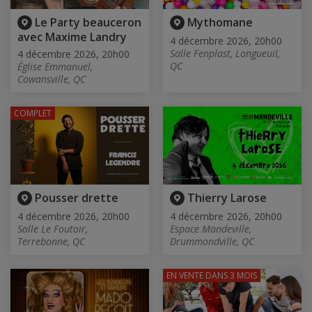
Le Party beauceron
Mythomane
avec Maxime Landry
4 décembre 2026, 20h00
Salle Fenplast, Longueuil,
4 décembre 2026, 20h00
QC
Église Emmanuel,
Cowansville, QC
COMPLET
Pousser drette
Thierry Larose
4 décembre 2026, 20h00
4 décembre 2026, 20h00
Salle Le Foutoir,
Espace Mandeville,
Terrebonne, QC
Drummondville, QC
EN VENTE
DANS 3 MOIS