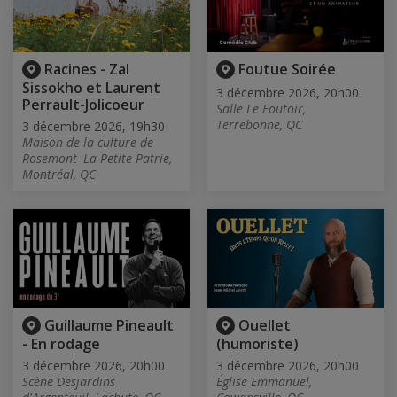
Racines - Zal
Foutue Soirée
Sissokho et Laurent
3 décembre 2026, 20h00
Perrault-Jolicoeur
Salle Le Foutoir,
Terrebonne, QC
3 décembre 2026, 19h30
Maison de la culture de
Rosemont–La Petite-Patrie,
Montréal, QC
Guillaume Pineault
Ouellet
- En rodage
(humoriste)
3 décembre 2026, 20h00
3 décembre 2026, 20h00
Scène Desjardins
Église Emmanuel,