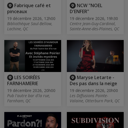
Fabrique café et
NCW "NOEL
pinceaux
D'ENFER"
19 décembre 2026, 12h00
19 décembre 2026, 19h30
Bibliothèque Saul-Bellow,
Centre Jean-Guy-Cardinal,
Lachine, QC
Sainte-Anne-des-Plaines, QC
LES SOIRÉES
Maryse Letarte -
FARNHAMERIE
Des pas dans la neige
19 décembre 2026, 20h00
19 décembre 2026, 20h00
Pub l'autre bar d'la rue,
Les Diffusions Pointe-
Farnham, QC
Valaine, Otterburn Park, QC