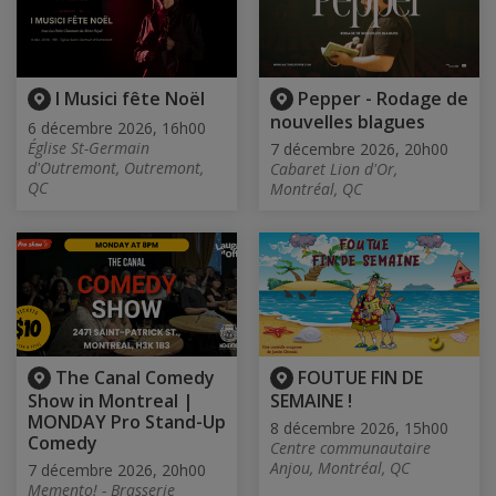
I Musici fête Noël
Pepper - Rodage de
nouvelles blagues
6 décembre 2026, 16h00
Église St-Germain
7 décembre 2026, 20h00
d'Outremont, Outremont,
Cabaret Lion d'Or,
QC
Montréal, QC
The Canal Comedy
FOUTUE FIN DE
Show in Montreal |
SEMAINE !
MONDAY Pro Stand-Up
8 décembre 2026, 15h00
Comedy
Centre communautaire
Anjou, Montréal, QC
7 décembre 2026, 20h00
Memento! - Brasserie