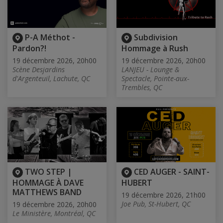
P-A Méthot -
Subdivision
Pardon?!
Hommage à Rush
19 décembre 2026, 20h00
19 décembre 2026, 20h00
Scène Desjardins
LANJEU - Lounge &
d'Argenteuil, Lachute, QC
Spectacle, Pointe-aux-
Trembles, QC
TWO STEP |
CED AUGER - SAINT-
HOMMAGE À DAVE
HUBERT
MATTHEWS BAND
19 décembre 2026, 21h00
Joe Pub, St-Hubert, QC
19 décembre 2026, 20h00
Le Ministère, Montréal, QC