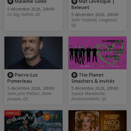
Malaimé Soleil
Mat Lévesque |
Beleuet
5 décembre 2026, 20h00
La Sag, Sutton, QC
5 décembre 2026, 20h00
Salle Fenplast, Longueuil,
QC
Pierre-Luc
The Planet
Pomerleau
Smashers & invités
5 décembre 2026, 20h00
5 décembre 2026, 20h00
Salle Julie Pothier, Saint-
Espace Mandeville,
Jacques, QC
Drummondville, QC
ANNULÉ