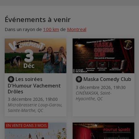
Événements à venir
Dans un rayon de
100 km
de
Montreal
Les soirées
Maska Comedy Club
D'Humour Vachement
3 décembre 2026, 19h30
Drôles
CINÉMASKA, Saint-
Hyacinthe, QC
3 décembre 2026, 19h00
Microbrasserie Loup-Garou,
Sainte-Marthe, QC
EN VENTE
DANS 3 MOIS