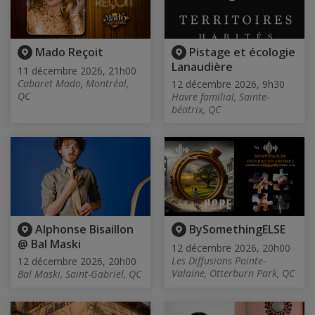
Mado Reçoit
Pistage et écologie
Lanaudière
11 décembre 2026, 21h00
Cabaret Mado, Montréal,
12 décembre 2026, 9h30
QC
Havre familial, Sainte-
béatrix, QC
Alphonse Bisaillon
BySomethingELSE
@ Bal Maski
12 décembre 2026, 20h00
Les Diffusions Pointe-
12 décembre 2026, 20h00
Valaine, Otterburn Park, QC
Bal Maski, Saint-Gabriel, QC