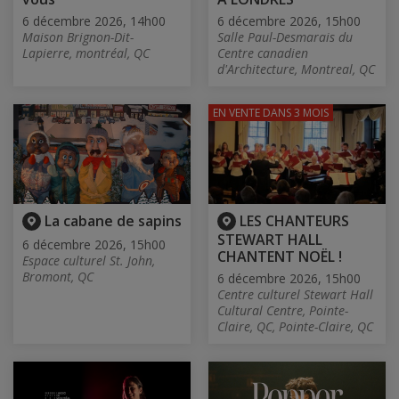
6 décembre 2026, 14h00
6 décembre 2026, 15h00
Maison Brignon-Dit-
Salle Paul-Desmarais du
Lapierre, montréal, QC
Centre canadien
d'Architecture, Montreal, QC
EN VENTE
DANS 3 MOIS
La cabane de sapins
LES CHANTEURS
STEWART HALL
6 décembre 2026, 15h00
CHANTENT NOËL !
Espace culturel St. John,
Bromont, QC
6 décembre 2026, 15h00
Centre culturel Stewart Hall
Cultural Centre, Pointe-
Claire, QC, Pointe-Claire, QC