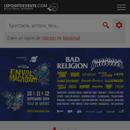
Passer
Cliq
au
pou
contenu
ouvr
Spectacle,
le
artiste,
Recher
men
lieu...
Dans un rayon de
100 km
de
Montreal
Accueil
Suggestions