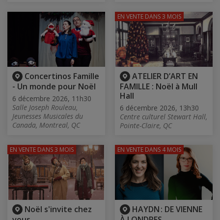
EN VENTE
DANS 3 MOIS
Concertinos Famille
ATELIER D’ART EN
- Un monde pour Noël
FAMILLE : Noël à Mull
Hall
6 décembre 2026, 11h30
Salle Joseph Rouleau,
6 décembre 2026, 13h30
Jeunesses Musicales du
Centre culturel Stewart Hall,
Canada, Montreal, QC
Pointe-Claire, QC
EN VENTE
DANS 3 MOIS
EN VENTE
DANS 4 MOIS
Noël s'invite chez
HAYDN : DE VIENNE
vous
À LONDRES