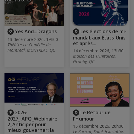
Yes And...Dragons
Les élections de mi-
mandat aux États-Unis
13 décembre 2026, 19h00
et après...
Théâtre La Comédie de
Montréal, MONTREAL, QC
14 décembre 2026, 13h30
Maison des Trinitaires,
Granby, QC
2026-
Le Retour de
2027_IAPQ_Webinaire
l'Humour
2_Anticiper pour
15 décembre 2026, 20h00
mieux gouverner: la
Le Zaricot, Saint-Hyacinthe,