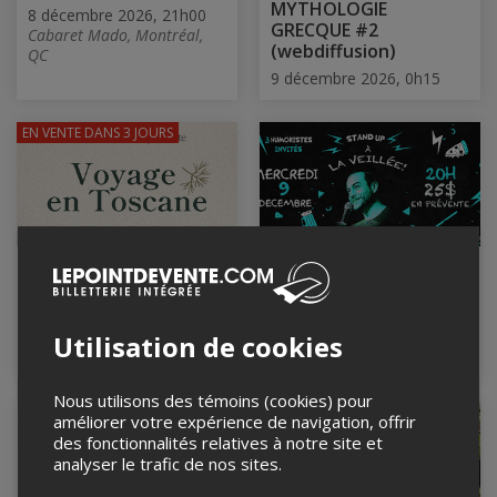
MYTHOLOGIE
8 décembre 2026, 21h00
GRECQUE #2
Cabaret Mado, Montréal,
(webdiffusion)
QC
9 décembre 2026, 0h15
EN VENTE
DANS 3 JOURS
Voyage en Toscane
Stand-Up à La
veillée! 9 décembre!
9 décembre 2026, 18h00
Annette bar à vin, Montréal,
9 décembre 2026, 20h00
QC
microbrasserie La Veillée,
Utilisation de cookies
Sainte-Agathe-des-Monts, QC
Nous utilisons des témoins (cookies) pour
EN VENTE
DANS 3 MOIS
améliorer votre expérience de navigation, offrir
des fonctionnalités relatives à notre site et
analyser le trafic de nos sites.