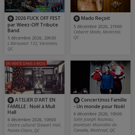
2026 FUCK OFF FEST
Mado Reçoit
par Weez-Off Tribute
5 décembre 2026, 21h00
Band
Cabaret Mado, Montréal,
QC
5 décembre 2026, 20h30
L'Abreuvoir 132, Varennes,
QC
EN VENTE
DANS 3 MOIS
ATELIER D’ART EN
Concertinos Famille
FAMILLE : Noël à Mull
- Un monde pour Noël
Hall
6 décembre 2026, 10h00
Salle Joseph Rouleau,
6 décembre 2026, 10h00
Jeunesses Musicales du
Centre culturel Stewart Hall,
Canada, Montreal, QC
Pointe-Claire, QC