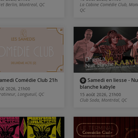
et Berlin, Montreal, QC
La Cabine Comédie Club, Mont
QC
amedi Comédie Club 21h
Samedi en liesse - Nu
blanche kabyle
ût 2026, 21h00
ratineur, Longueuil, QC
15 août 2026, 21h00
Club Soda, Montréal, QC