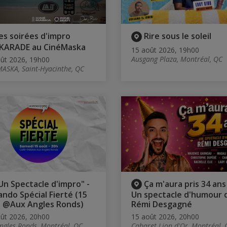
es soirées d'impro
Rire sous le soleil
KARADE au CinéMaska
15 août 2026, 19h00
Ausgang Plaza, Montréal, QC
ût 2026, 19h00
ASKA, Saint-Hyacinthe, QC
Un Spectacle d'impro" -
Ça m'aura pris 34 ans 
ndo Spécial Fierté (15
Un spectacle d'humour 
 @Aux Angles Ronds)
Rémi Desgagné
ût 2026, 20h00
15 août 2026, 20h00
ngles Ronds, Montréal, QC
Cabaret Lion d'Or, Montréal, 