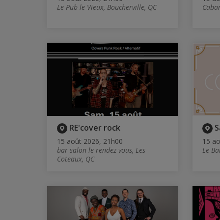
Le Pub le Vieux, Boucherville, QC
Cabar
RE'cover rock
S
15 août 2026, 21h00
15 ao
bar salon le rendez vous, Les
Le Ba
Coteaux, QC