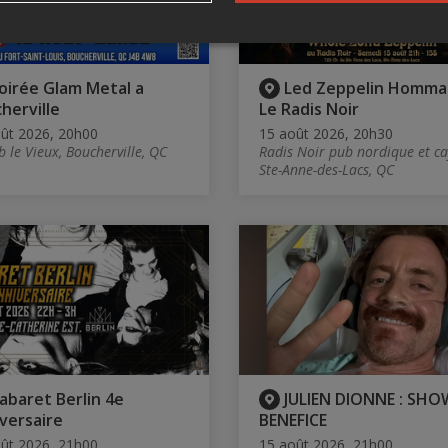
oirée Glam Metal a
Led Zeppelin Homma
herville
Le Radis Noir
ût 2026, 20h00
15 août 2026, 20h30
b le Vieux, Boucherville, QC
Radis Noir pub nordique et ca
Ste-Anne-des-Lacs, QC
abaret Berlin 4e
JULIEN DIONNE : SHO
versaire
BENEFICE
ût 2026, 21h00
15 août 2026, 21h00