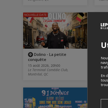
NOUVELLE DATE
Ut
Dolino - La petite
E
Nous
conquête
faibl
navi
qual
15 août 2026, 20h00
traf
Le Terminal Comédie Club,
15 ao
Montréal, QC
Proje
En c
tous
tro
ANNULÉ