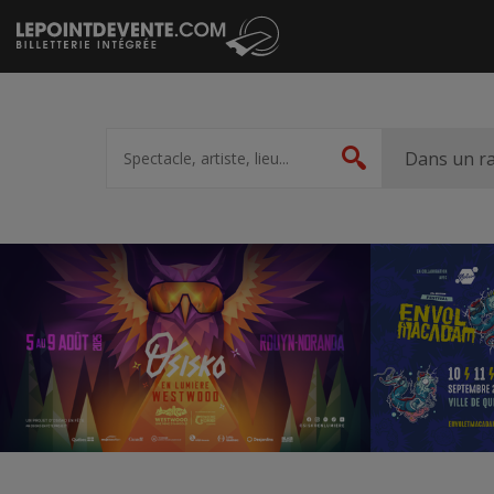
Passer
au
contenu
Spectacle,
artiste,
Dans un r
Rechercher
lieu...
Accueil
Suggestions