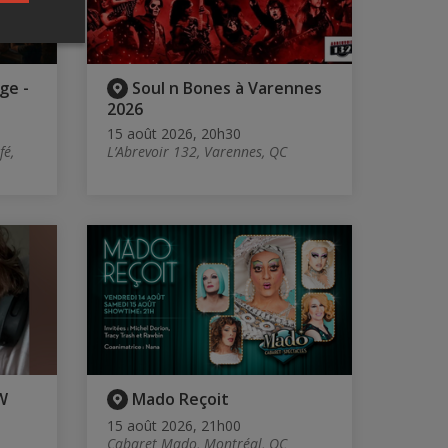
ge -
Soul n Bones à Varennes
2026
15 août 2026, 20h30
fé,
L’Abrevoir 132, Varennes, QC
W
Mado Reçoit
15 août 2026, 21h00
Cabaret Mado, Montréal, QC