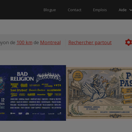
Aide
Blogue
Contact
Emplois
ayon de
100 km
de
Montreal
Rechercher partout