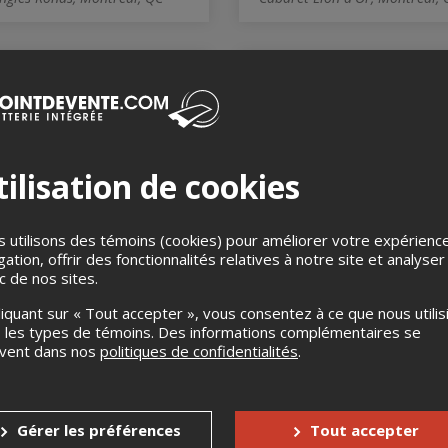
ilisation de cookies
OW Quebec x La Fin des
IWS presents Hardco
 utilisons des témoins (cookies) pour améliorer votre expérienc
es - saison 11 - 5e
Heat featuring Zoey
gation, offrir des fonctionnalités relatives à notre site et analyser
ification
Serrano
ic de nos sites.
ût 2026, 20h00
15 août 2026, 20h00
t Tyxna, Montréal, QC
Lenfer, Montreal, QC
liquant sur « Tout accepter », vous consentez à ce que nous utilis
 les types de témoins. Des informations complémentaires se
uvent dans nos
politiques de confidentialités
.
Gérer les préférences
Tout accepter