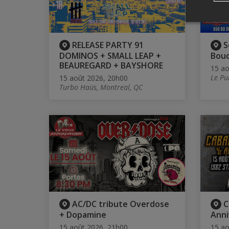
RELEASE PARTY 91
S
DOMINOS + SMALL LEAP +
Bouc
BEAUREGARD + BAYSHORE
15 ao
Le Pu
15 août 2026, 20h00
Turbo Haüs, Montreal, QC
AC/DC tribute Overdose
C
+ Dopamine
Anni
15 août 2026, 21h00
15 ao