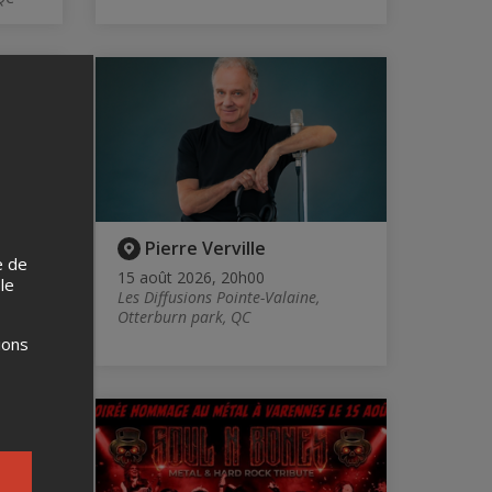
re
Pierre Verville
e de
15 août 2026, 20h00
 le
Les Diffusions Pointe-Valaine,
Otterburn park, QC
ions