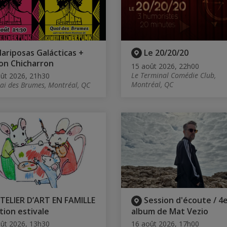
ariposas Galácticas +
Le 20/20/20
n Chicharron
15 août 2026, 22h00
Le Terminal Comédie Club,
ût 2026, 21h30
Montréal, QC
ai des Brumes, Montréal, QC
TELIER D’ART EN FAMILLE
Session d'écoute / 4
ition estivale
album de Mat Vezio
ût 2026, 13h30
16 août 2026, 17h00