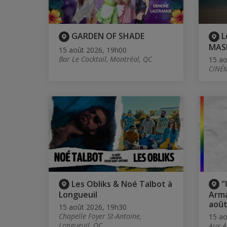
GARDEN OF SHADE
L
MAS
15 août 2026, 19h00
Bar Le Cocktail, Montréal, QC
15 ao
CINÉM
Les Obliks & Noé Talbot à
"
Longueuil
Arma
août
15 août 2026, 19h30
Chapelle Foyer St-Antoine,
15 ao
Longueuil, QC
Aux A