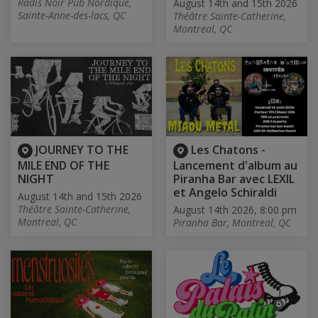
Radis Noir Pub Nordique,
August 14th and 15th 2026
Sainte-Anne-des-lacs, QC
Théâtre Sainte-Catherine,
Montreal, QC
JOURNEY TO THE
Les Chatons -
MILE END OF THE
Lancement d'album au
NIGHT
Piranha Bar avec LEXIL
et Angelo Schiraldi
August 14th and 15th 2026
Théâtre Sainte-Catherine,
August 14th 2026, 8:00 pm
Montreal, QC
Piranha Bar, Montreal, QC