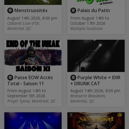
Menstruosités
Palais du Patin
August 14th 2026, 8:00 pm
From August 14th to
Cabaret Lion d'Or,
October 17th 2026
Montréal, QC
Multiple locations
Passe EOW Accès
Purple White + IDIR
Total - Saison 11
+ DRUNK CAT
From August 14th to
August 14th 2026, 8:00 pm
September 5th 2026
Brasserie Beaubien,
Projet Tyxna, Montréal, QC
Montréal, QC