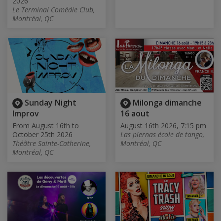
2026
Le Terminal Comédie Club,
Montréal, QC
Sunday Night
Milonga dimanche
Improv
16 aout
From August 16th to
August 16th 2026, 7:15 pm
October 25th 2026
Las piernas école de tango,
Théâtre Sainte-Catherine,
Montréal, QC
Montréal, QC