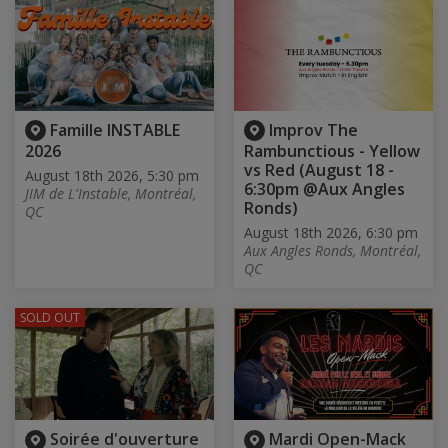
Famille INSTABLE
Improv The
2026
Rambunctious - Yellow
vs Red (August 18 -
August 18th 2026, 5:30 pm
6:30pm @Aux Angles
JIM de L'Instable, Montréal,
Ronds)
QC
August 18th 2026, 6:30 pm
Aux Angles Ronds, Montréal,
QC
SOLD OUT
Soirée d'ouverture
Mardi Open-Mack