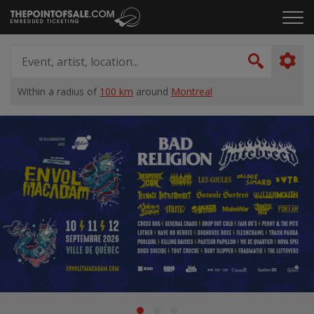
Skip
Click
to
to
content
ope
Event,
the
artist,
Search
men
location...
Within a radius of
100 km
around
Montreal
Home
Suggestions