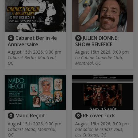
Cabaret Berlin 4e
JULIEN DIONNE :
Anniversaire
SHOW BENEFICE
August 15th 2026, 9:00 pm
August 15th 2026, 9:00 pm
Cabaret Berlin, Montreal,
La Cabine Comédie Club,
QC
Montréal, QC
Mado Reçoit
RE'cover rock
August 15th 2026, 9:00 pm
August 15th 2026, 9:00 pm
Cabaret Mado, Montréal,
bar salon le rendez vous,
QC
Les Coteaux, QC