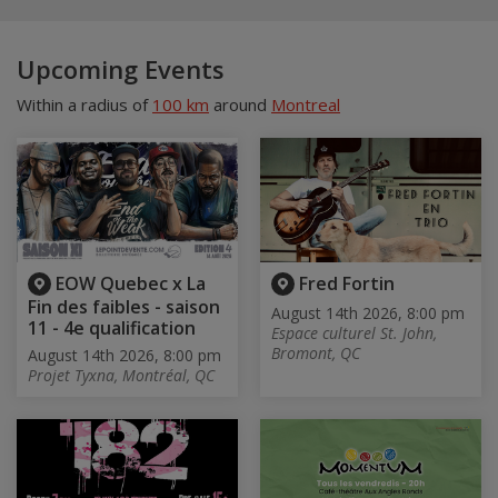
Upcoming Events
Within a radius of
100 km
around
Montreal
EOW Quebec x La
Fred Fortin
Fin des faibles - saison
August 14th 2026, 8:00 pm
11 - 4e qualification
Espace culturel St. John,
Bromont, QC
August 14th 2026, 8:00 pm
Projet Tyxna, Montréal, QC