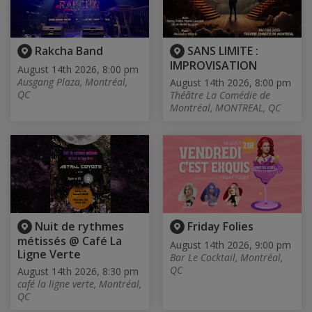
Rakcha Band
SANS LIMITE :
IMPROVISATION
August 14th 2026, 8:00 pm
Ausgang Plaza, Montréal,
August 14th 2026, 8:00 pm
QC
Théâtre La Comédie de
Montréal, MONTREAL, QC
Nuit de rythmes
Friday Folies
métissés @ Café La
August 14th 2026, 9:00 pm
Ligne Verte
Bar Le Cocktail, Montréal,
QC
August 14th 2026, 8:30 pm
café la ligne verte, Montréal,
QC