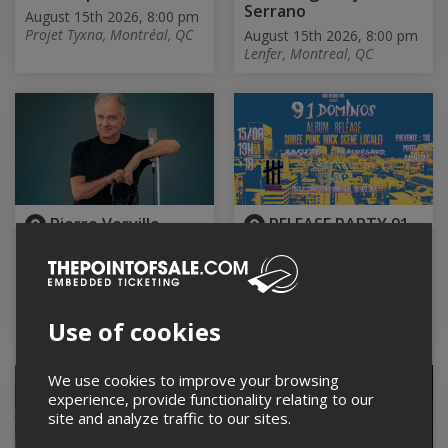
Serrano
August 15th 2026, 8:00 pm
Projet Tyxna, Montréal, QC
August 15th 2026, 8:00 pm
Lenfer, Montreal, QC
Pierre Verville
RELEASE PARTY 91
DOMINOS + SMALL
August 15th 2026, 8:00 pm
LEAP + BEAUREGARD +
Les Diffusions Pointe-
BAYSHORE
Valaine, Otterburn park, QC
August 15th 2026, 8:00 pm
Use of cookies
Turbo Haüs, Montreal, QC
CANCELED
We use cookies to improve your browsing
experience, provide functionality relating to our
site and analyze traffic to our sites.