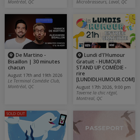
Montréal, QC
Microbrasseurs, Laval, QC
De Martino -
Lundi d'l'Humour
Bisaillon | 30 minutes
Gratuit - HUMOUR
chacun
STAND UP COMÉDIE -
rire
August 17th and 19th 2026
[LUNDIDLHUMOUR.COM]
Le Terminal Comédie Club,
Montréal, QC
August 17th 2026, 9:00 pm
Taverne la chic régal,
Montreal, QC
SOLD OUT