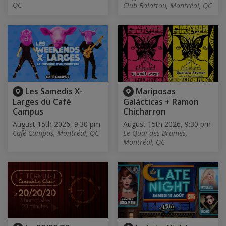
QC
Club Balattou, Montréal, QC
Les Samedis X-
Mariposas
Larges du Café
Galácticas + Ramon
Campus
Chicharron
August 15th 2026, 9:30 pm
August 15th 2026, 9:30 pm
Café Campus, Montréal, QC
Le Quai des Brumes,
Montréal, QC