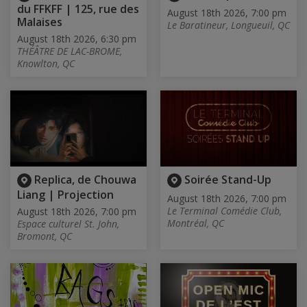
du FFKFF | 125, rue des
August 18th 2026, 7:00 pm
Malaises
Le Baratineur, Longueuil, QC
August 18th 2026, 6:30 pm
THÉÂTRE DE LAC-BROME,
Knowlton, QC
Replica, de Chouwa
Soirée Stand-Up
Liang | Projection
August 18th 2026, 7:00 pm
Le Terminal Comédie Club,
August 18th 2026, 7:00 pm
Montréal, QC
Espace culturel St. John,
Bromont, QC