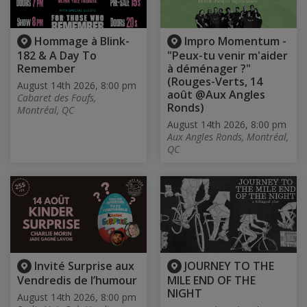
Hommage à Blink-
Impro Momentum -
182 & A Day To
"Peux-tu venir m'aider
Remember
à déménager ?"
(Rouges-Verts, 14
August 14th 2026, 8:00 pm
août @Aux Angles
Cabaret des Foufs,
Ronds)
Montréal, QC
August 14th 2026, 8:00 pm
Aux Angles Ronds, Montréal,
QC
Invité Surprise aux
JOURNEY TO THE
Vendredis de l’humour
MILE END OF THE
NIGHT
August 14th 2026, 8:00 pm