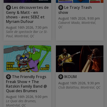
Les découvertes de
Le Tracy Trash
Geny & Matt - en
show
shows - avec SEBZ et
August 16th 2026, 9:00 pm
Myriam Dufour
Cabaret Mado, Montréal,
QC
August 16th 2026, 7:30 pm
Salle de spectacle Bar Le St-
Paul, Montréal, QC
The Friendly Frogs
IKOUM
Freak Show + The
August 16th 2026, 9:30 pm
Ratskin Family Band @
Club Balattou, Montréal, QC
Quai des Brumes
August 16th 2026, 9:00 pm
Le Quai des Brumes,
Montréal, QC