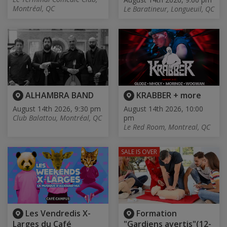
Montréal, QC
Le Baratineur, Longueuil, QC
ALHAMBRA BAND
KRABBER + more
August 14th 2026, 9:30 pm
August 14th 2026, 10:00
Club Balattou, Montréal, QC
pm
Le Red Room, Montreal, QC
SALE IS OVER
Les Vendredis X-
Formation
Larges du Café
"Gardiens avertis"(12-