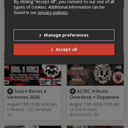
By clicking “Accept All”, you consent to our use of all
types of cookies. Additional information can be
found in our
privacy policies
.
Soirée Glam Metal
Led Zeppelin
a Boucherville
Hommage - Le Radis
Noir
August 15th 2026, 8:00 pm
Le Pub le Vieux,
August 15th 2026, 8:30 pm
Manage preferences
Boucherville, QC
Radis Noir pub nordique et
café, Ste-Anne-des-Lacs, QC
Accept all
Soul n Bones à
AC/DC tribute
Varennes 2026
Overdose + Dopamine
August 15th 2026, 8:30 pm
August 15th 2026, 9:00 pm
L’Abrevoir 132, Varennes,
Le Pub le Vieux,
QC
Boucherville, QC