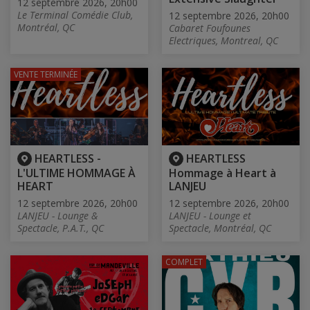
12 septembre 2026, 20h00
Le Terminal Comédie Club,
12 septembre 2026, 20h00
Montréal, QC
Cabaret Foufounes
Electriques, Montreal, QC
VENTE TERMINÉE
HEARTLESS -
HEARTLESS
L'ULTIME HOMMAGE À
Hommage à Heart à
HEART
LANJEU
12 septembre 2026, 20h00
12 septembre 2026, 20h00
LANJEU - Lounge &
LANJEU - Lounge et
Spectacle, P.A.T., QC
Spectacle, Montréal, QC
COMPLET