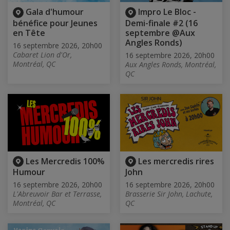
Gala d'humour
Impro Le Bloc -
bénéfice pour Jeunes
Demi-finale #2 (16
en Tête
septembre @Aux
Angles Ronds)
16 septembre 2026, 20h00
Cabaret Lion d'Or,
16 septembre 2026, 20h00
Montréal, QC
Aux Angles Ronds, Montréal,
QC
Les Mercredis 100%
Les mercredis rires
Humour
John
16 septembre 2026, 20h00
16 septembre 2026, 20h00
L'Abreuvoir Bar et Terrasse,
Brasserie Sir John, Lachute,
Montréal, QC
QC