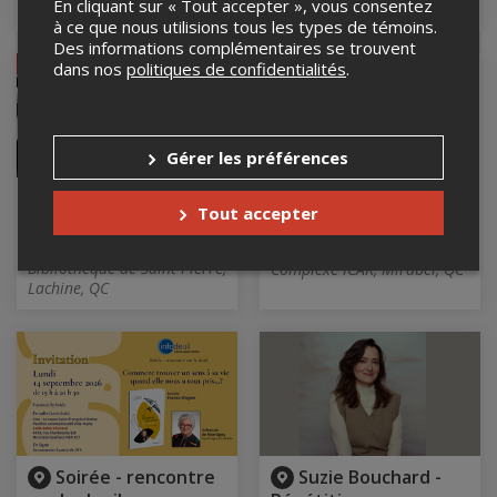
En cliquant sur « Tout accepter », vous consentez
QC
Montréal, QC
à ce que nous utilisions tous les types de témoins.
Des informations complémentaires se trouvent
EN VENTE
DANS 24 JOURS
dans nos
politiques de confidentialités
.
Gérer les préférences
Atelier de dessin
Grand Prix des
Tout accepter
Camps Tim
Du 14 septembre au 21
décembre 2026
14 septembre 2026, 13h00
Bibliothèque de Saint-Pierre,
Complexe ICAR, Mirabel, QC
Lachine, QC
Soirée - rencontre
Suzie Bouchard -