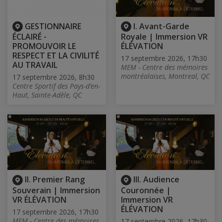
GESTIONNAIRE
I. Avant-Garde
ÉCLAIRÉ -
Royale | Immersion VR
PROMOUVOIR LE
ÉLÉVATION
RESPECT ET LA CIVILITÉ
17 septembre 2026, 17h30
AU TRAVAIL
MEM - Centre des mémoires
montréalaises, Montreal, QC
17 septembre 2026, 8h30
Centre Sportif des Pays-d’en-
Haut, Sainte-Adèle, QC
II. Premier Rang
III. Audience
Souverain | Immersion
Couronnée |
VR ÉLÉVATION
Immersion VR
ÉLÉVATION
17 septembre 2026, 17h30
MEM - Centre des mémoires
17 septembre 2026, 17h30