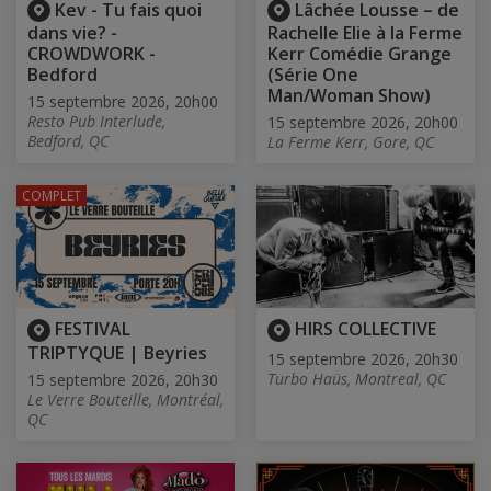
Kev - Tu fais quoi
Lâchée Lousse – de
dans vie? -
Rachelle Elie à la Ferme
CROWDWORK -
Kerr Comédie Grange
Bedford
(Série One
Man/Woman Show)
15 septembre 2026, 20h00
Resto Pub Interlude,
15 septembre 2026, 20h00
Bedford, QC
La Ferme Kerr, Gore, QC
COMPLET
FESTIVAL
HIRS COLLECTIVE
TRIPTYQUE | Beyries
15 septembre 2026, 20h30
Turbo Haüs, Montreal, QC
15 septembre 2026, 20h30
Le Verre Bouteille, Montréal,
QC