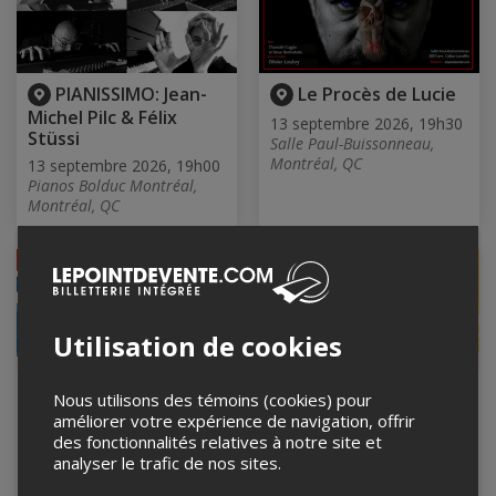
PIANISSIMO: Jean-
Le Procès de Lucie
Michel Pilc & Félix
13 septembre 2026, 19h30
Stüssi
Salle Paul-Buissonneau,
Montréal, QC
13 septembre 2026, 19h00
Pianos Bolduc Montréal,
Montréal, QC
COMPLET
Utilisation de cookies
FESTIVAL
FESTIVAL
Nous utilisons des témoins (cookies) pour
TRIPTYQUE | Matt
TRIPTYQUE | BéLi |
améliorer votre expérience de navigation, offrir
Holubowski
Hawa B
des fonctionnalités relatives à notre site et
analyser le trafic de nos sites.
13 septembre 2026, 20h30
13 septembre 2026, 21h00
Le Verre Bouteille, Montréal,
Le Quai des Brumes,