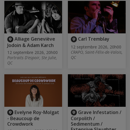
Alliage Geneviève
Carl Tremblay
Jodoin & Adam Karch
12 septembre 2026, 20h00
CRAPO, Saint-Félix-de-Valois,
12 septembre 2026, 20h00
QC
Portraits D'espoir, Ste Julie,
QC
Evelyne Roy-Molgat
Grave Infestation /
- Beaucoup de
Corpolith /
Crowdwork
Sedimentum /
Extensive Slaughter