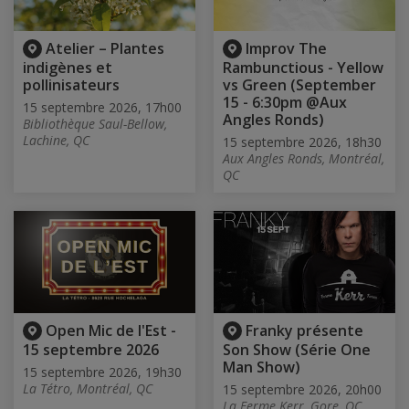
Atelier – Plantes
Improv The
indigènes et
Rambunctious - Yellow
pollinisateurs
vs Green (September
15 - 6:30pm @Aux
15 septembre 2026, 17h00
Angles Ronds)
Bibliothèque Saul-Bellow,
Lachine, QC
15 septembre 2026, 18h30
Aux Angles Ronds, Montréal,
QC
Open Mic de l'Est -
Franky présente
15 septembre 2026
Son Show (Série One
Man Show)
15 septembre 2026, 19h30
La Tétro, Montréal, QC
15 septembre 2026, 20h00
La Ferme Kerr, Gore, QC