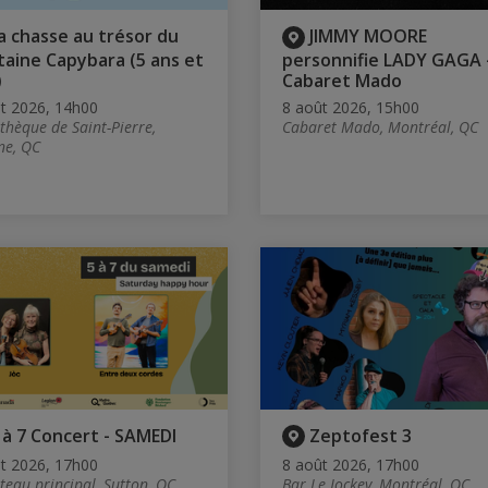
a chasse au trésor du
JIMMY MOORE
taine Capybara (5 ans et
personnifie LADY GAGA 
)
Cabaret Mado
t 2026, 14h00
8 août 2026, 15h00
othèque de Saint-Pierre,
Cabaret Mado, Montréal, QC
ne, QC
 à 7 Concert - SAMEDI
Zeptofest 3
t 2026, 17h00
8 août 2026, 17h00
teau principal, Sutton, QC
Bar Le Jockey, Montréal, QC