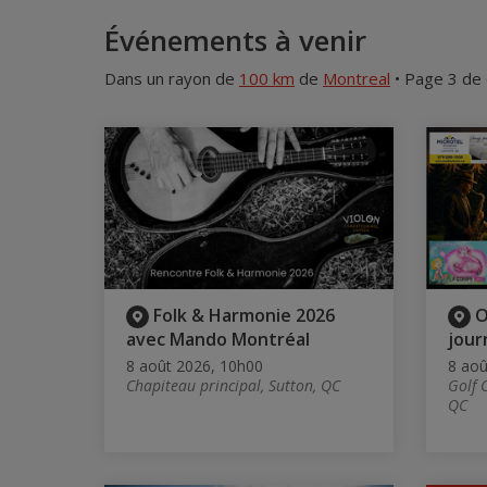
Événements à venir
Dans un rayon de
100 km
de
Montreal
• Page 3 de
Folk & Harmonie 2026
O
avec Mando Montréal
jour
8 août 2026, 10h00
8 aoû
Chapiteau principal, Sutton, QC
Golf 
QC