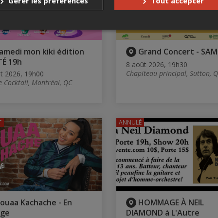
Gérer les préférences
Tout accepter
amedi mon kiki édition
Grand Concert - SAM
TÉ 19h
8 août 2026, 19h30
Chapiteau principal, Sutton, 
t 2026, 19h00
e Cocktail, Montréal, QC
T
ANNULÉ
ouaa Kachache - En
HOMMAGE À NEIL
age
DIAMOND à L'Autre