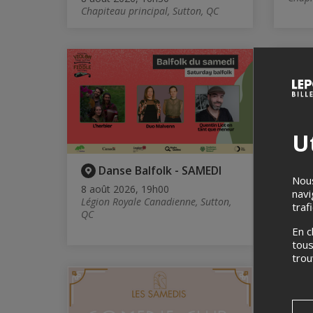
Chapiteau principal, Sutton, QC
Ut
Danse Balfolk - SAMEDI
K
Nous
Drak
8 août 2026, 19h00
navi
Cre
Légion Royale Canadienne, Sutton,
traf
QC
8 aoû
Piran
En c
tous
tro