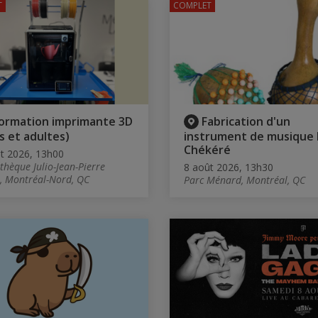
T
COMPLET
ormation imprimante 3D
Fabrication d'un
s et adultes)
instrument de musique 
Chékéré
t 2026, 13h00
othèque Julio-Jean-Pierre
8 août 2026, 13h30
, Montréal-Nord, QC
Parc Ménard, Montréal, QC