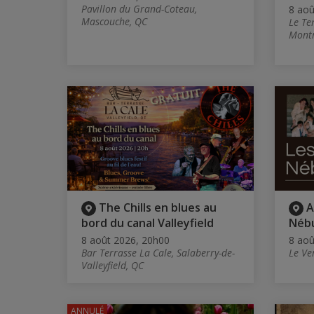
Pavillon du Grand-Coteau,
8 aoû
Mascouche, QC
Le Te
Montr
The Chills en blues au
A
bord du canal Valleyfield
Néb
8 août 2026, 20h00
8 aoû
Bar Terrasse La Cale, Salaberry-de-
Le Ve
Valleyfield, QC
ANNULÉ