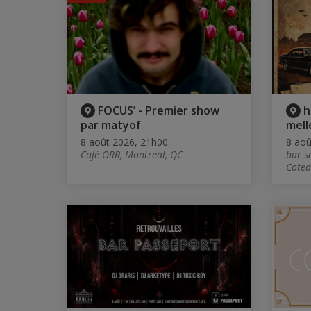
FOCUS’ - Premier show
h
par matyof
mell
8 août 2026, 21h00
8 aoû
Café ORR, Montreal, QC
bar s
Cotea