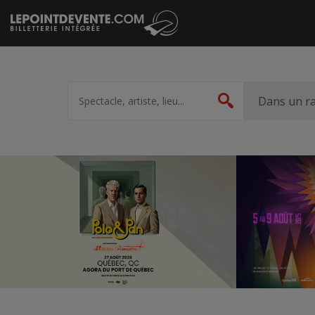
Passer
au
contenu
Spectacle,
artiste,
Dans un r
Rechercher
lieu...
Accueil
Suggestions