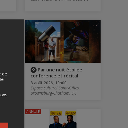
Par une nuit étoilée
e de
conférence et récital
 le
, QC
8 août 2026, 19h00
Espace culturel Saint-Gilles,
Brownsburg-Chatham, QC
ions
ANNULÉ