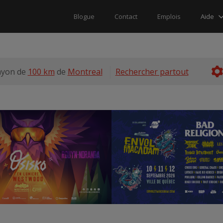
Aide
Blogue
Contact
Emplois
ayon de
100 km
de
Montreal
Rechercher partout