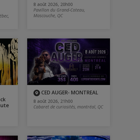
8 août 2026, 20h00
Pavillon du Grand-Coteau,
Mascouche, QC
ébec,
CED AUGER- MONTREAL
ock
8 août 2026, 21h00
bute
Cabaret de curiosités, montréal, QC