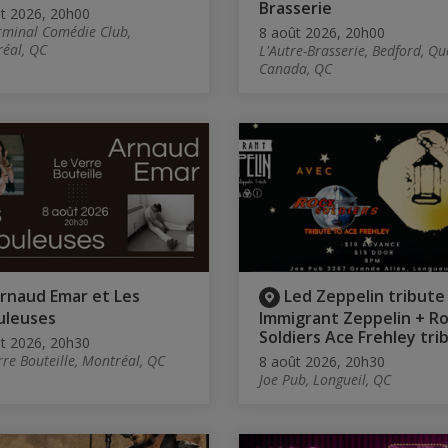
Brasserie
t 2026, 20h00
rminal Comédie Club,
8 août 2026, 20h00
éal, QC
L'Autre-Brasserie, Bedford, Qu
Canada, QC
rnaud Emar et Les
Led Zeppelin tribute
uleuses
Immigrant Zeppelin + R
Soldiers Ace Frehley tri
t 2026, 20h30
rre Bouteille, Montréal, QC
8 août 2026, 20h30
Joe Pub, Longueil, QC