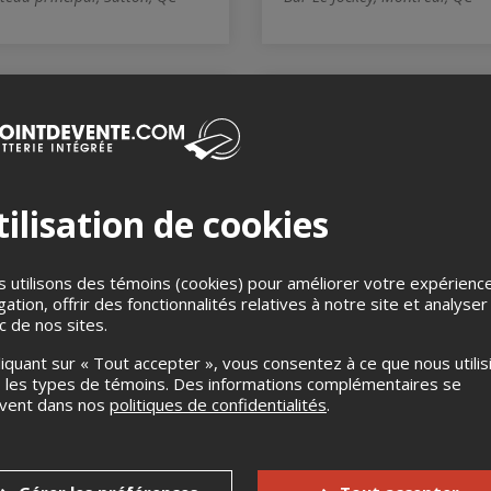
COMPLET
ilisation de cookies
orrosive/Shroud/Eternal
Le carnaval de l’OSM
 utilisons des témoins (cookies) pour améliorer votre expérienc
/hatestinger/Sheep/Destroyer
8 août 2026, 19h00
gation, offrir des fonctionnalités relatives à notre site et analyser
w
Théâtre de Verdure, Montréal
ic de nos sites.
t 2026, 19h00
ha Bar, Montreal, QC
liquant sur « Tout accepter », vous consentez à ce que nous utilis
 les types de témoins. Des informations complémentaires se
uvent dans nos
politiques de confidentialités
.