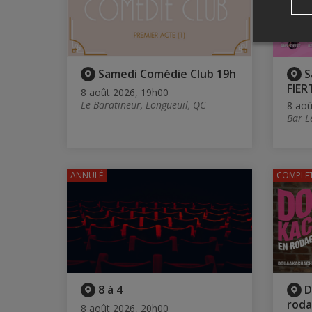
Samedi Comédie Club 19h
S
FIER
8 août 2026, 19h00
Le Baratineur, Longueuil, QC
8 aoû
Bar L
ANNULÉ
COMPLE
8 à 4
D
rod
8 août 2026, 20h00