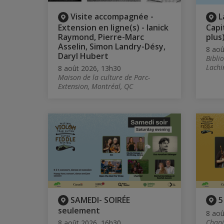
Visite accompagnée -
L
Extension en ligne(s) - Ianick
Capi
Raymond, Pierre-Marc
plus
Asselin, Simon Landry-Désy,
8 aoû
Daryl Hubert
Bibli
Lachi
8 août 2026, 13h30
Maison de la culture de Parc-
Extension, Montréal, QC
SAMEDI- SOIRÉE
5
seulement
8 aoû
Chapi
8 août 2026, 16h30